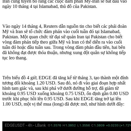
Iran cũng tuyên bố rằng các cuộc đàm phán Mỹ-Iran sẽ bắt đầu vào
ngày 10 tháng 4 tại Islamabad, thủ đô của Pakistan.
Vào ngày 14 tháng 4, Reuters dẫn nguồn tin cho biết các phái đoàn
Mỹ và Iran sẽ tổ chức đàm phán vào cuối tuần đó tại Islamabad,
Pakistan. Một quan chức từ đại sứ quán Iran tại Pakistan cho biết
vòng đàm phán tiếp theo giữa Mỹ và Iran có thể diễn ra vào cuối
tuần đó hoặc đầu tuần sau. Trong vòng đàm phán đầu tiên, hai bên
đã không đạt được thỏa thuận, nhưng xung đột quân sự không tiếp
tục leo thang.
Trên biểu đồ 4 giờ, EDGE đã tăng kể từ tháng 3, tạo thành một đỉnh
tương đối khoảng 1.20 USD. Sau đó, nó đi vào giai đoạn hợp nhất
hình tam giác và, sau khi phá vỡ dưới đường hỗ trợ, đã giảm từ
khoảng 0.95 USD xuống khoảng 0.75 USD, ổn định gần 0.80 USD
trước khi phục hồi lên 0.95 USD. Sau khi EDGE tăng trở lại lên
1.00 USD, một vị thế mua (long) đã được mở, như hình dưới đây: