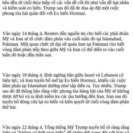
bên đều từ chối thỏa hiệp về các vấn đề cốt lõi như vấn đề hạt nhân
và kiểm soát eo biển. Trump sau đó đã đe dọa áp đặt một cuộc
phong tỏa hải quân đối với Eo biển Hormuz.
Vào ngày 14 tháng 4, Reuters dẫn nguồn tin cho biết các phái đoàn
Mỹ và Iran sẽ tổ chức đàm phán vào cuối tuần đó tại Islamabad,
Pakistan. Một quan chức từ đại sứ quán Iran tại Pakistan cho biết
vòng đàm phán tiếp theo giữa Mỹ và Iran có thể diễn ra vào cuối
tuần đó hoặc đầu tuần sau.
Vào ngày 18 tháng 4, lệnh ngừng bắn giữa Israel và Lebanon có
hiệu lực, và Iran tuyên bố mở lại Eo biển Hormuz, khiến các cuộc
đàm phán tại Islamabad dường như sắp diễn ra. Tuy nhiên, Trump
sau đó đã thông báo rằng việc phong tỏa hàng hải của Mỹ sẽ không
được dỡ bỏ và ra lệnh kiểm tra các tàu hướng đến Iran. Iran sau đó
tuyên bố đóng cửa lại eo biển và kiên quyết từ chối vòng đàm phán
thứ hai.
Vào ngày 22 tháng 4, Tổng thống Mỹ Trump tuyên bố rõ ràng rằng
hiện tại “không có thời gian biểu” để chấm dứt xung đột với Iran và