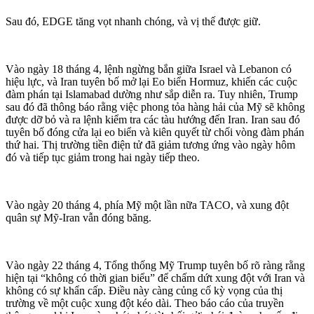
Sau đó, EDGE tăng vọt nhanh chóng, và vị thế được giữ.
Vào ngày 18 tháng 4, lệnh ngừng bắn giữa Israel và Lebanon có
hiệu lực, và Iran tuyên bố mở lại Eo biển Hormuz, khiến các cuộc
đàm phán tại Islamabad dường như sắp diễn ra. Tuy nhiên, Trump
sau đó đã thông báo rằng việc phong tỏa hàng hải của Mỹ sẽ không
được dỡ bỏ và ra lệnh kiểm tra các tàu hướng đến Iran. Iran sau đó
tuyên bố đóng cửa lại eo biển và kiên quyết từ chối vòng đàm phán
thứ hai. Thị trường tiền điện tử đã giảm tương ứng vào ngày hôm
đó và tiếp tục giảm trong hai ngày tiếp theo.
Vào ngày 20 tháng 4, phía Mỹ một lần nữa TACO, và xung đột
quân sự Mỹ-Iran vẫn đóng băng.
Vào ngày 22 tháng 4, Tổng thống Mỹ Trump tuyên bố rõ ràng rằng
hiện tại “không có thời gian biểu” để chấm dứt xung đột với Iran và
không có sự khẩn cấp. Điều này càng củng cố kỳ vọng của thị
trường về một cuộc xung đột kéo dài. Theo báo cáo của truyền