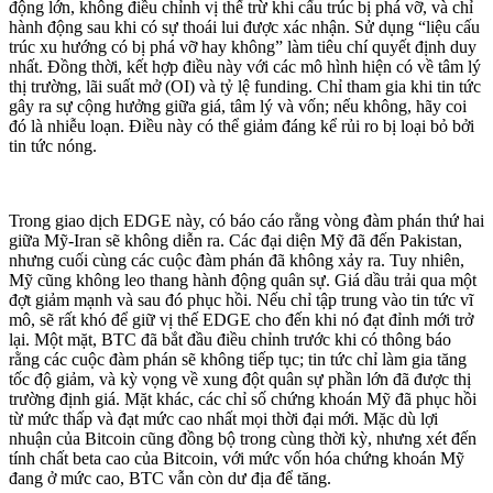
động lớn, không điều chỉnh vị thế trừ khi cấu trúc bị phá vỡ, và chỉ
hành động sau khi có sự thoái lui được xác nhận. Sử dụng “liệu cấu
trúc xu hướng có bị phá vỡ hay không” làm tiêu chí quyết định duy
nhất. Đồng thời, kết hợp điều này với các mô hình hiện có về tâm lý
thị trường, lãi suất mở (OI) và tỷ lệ funding. Chỉ tham gia khi tin tức
gây ra sự cộng hưởng giữa giá, tâm lý và vốn; nếu không, hãy coi
đó là nhiễu loạn. Điều này có thể giảm đáng kể rủi ro bị loại bỏ bởi
tin tức nóng.
Trong giao dịch EDGE này, có báo cáo rằng vòng đàm phán thứ hai
giữa Mỹ-Iran sẽ không diễn ra. Các đại diện Mỹ đã đến Pakistan,
nhưng cuối cùng các cuộc đàm phán đã không xảy ra. Tuy nhiên,
Mỹ cũng không leo thang hành động quân sự. Giá dầu trải qua một
đợt giảm mạnh và sau đó phục hồi. Nếu chỉ tập trung vào tin tức vĩ
mô, sẽ rất khó để giữ vị thế EDGE cho đến khi nó đạt đỉnh mới trở
lại. Một mặt, BTC đã bắt đầu điều chỉnh trước khi có thông báo
rằng các cuộc đàm phán sẽ không tiếp tục; tin tức chỉ làm gia tăng
tốc độ giảm, và kỳ vọng về xung đột quân sự phần lớn đã được thị
trường định giá. Mặt khác, các chỉ số chứng khoán Mỹ đã phục hồi
từ mức thấp và đạt mức cao nhất mọi thời đại mới. Mặc dù lợi
nhuận của Bitcoin cũng đồng bộ trong cùng thời kỳ, nhưng xét đến
tính chất beta cao của Bitcoin, với mức vốn hóa chứng khoán Mỹ
đang ở mức cao, BTC vẫn còn dư địa để tăng.