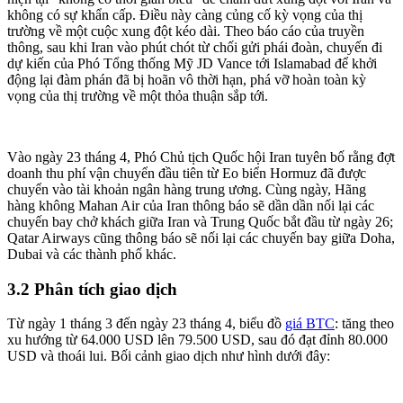
không có sự khẩn cấp. Điều này càng củng cố kỳ vọng của thị
trường về một cuộc xung đột kéo dài. Theo báo cáo của truyền
thông, sau khi Iran vào phút chót từ chối gửi phái đoàn, chuyến đi
dự kiến của Phó Tổng thống Mỹ JD Vance tới Islamabad để khởi
động lại đàm phán đã bị hoãn vô thời hạn, phá vỡ hoàn toàn kỳ
vọng của thị trường về một thỏa thuận sắp tới.
Vào ngày 23 tháng 4, Phó Chủ tịch Quốc hội Iran tuyên bố rằng đợt
doanh thu phí vận chuyển đầu tiên từ Eo biển Hormuz đã được
chuyển vào tài khoản ngân hàng trung ương. Cùng ngày, Hãng
hàng không Mahan Air của Iran thông báo sẽ dần dần nối lại các
chuyến bay chở khách giữa Iran và Trung Quốc bắt đầu từ ngày 26;
Qatar Airways cũng thông báo sẽ nối lại các chuyến bay giữa Doha,
Dubai và các thành phố khác.
3.2 Phân tích giao dịch
Từ ngày 1 tháng 3 đến ngày 23 tháng 4, biểu đồ
giá BTC
: tăng theo
xu hướng từ 64.000 USD lên 79.500 USD, sau đó đạt đỉnh 80.000
USD và thoái lui. Bối cảnh giao dịch như hình dưới đây: