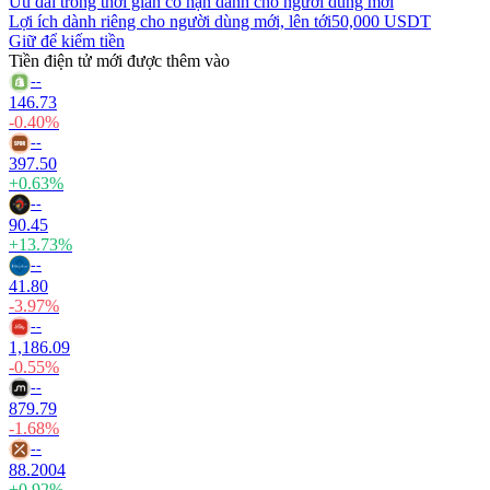
Ưu đãi trong thời gian có hạn dành cho người dùng mới
Lợi ích dành riêng cho người dùng mới, lên tới
50,000 USDT
Giữ để kiếm tiền
Tiền điện tử mới được thêm vào
--
146.73
-0.40%
--
397.50
+0.63%
--
90.45
+13.73%
--
41.80
-3.97%
--
1,186.09
-0.55%
--
879.79
-1.68%
--
88.2004
+0.92%