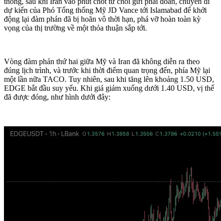
thông, sau khi Iran vào phút chót từ chối gửi phái đoàn, chuyến đi
dự kiến của Phó Tổng thống Mỹ JD Vance tới Islamabad để khởi
động lại đàm phán đã bị hoãn vô thời hạn, phá vỡ hoàn toàn kỳ
vọng của thị trường về một thỏa thuận sắp tới.
Vòng đàm phán thứ hai giữa Mỹ và Iran đã không diễn ra theo
đúng lịch trình, và trước khi thời điểm quan trọng đến, phía Mỹ lại
một lần nữa TACO. Tuy nhiên, sau khi tăng lên khoảng 1.50 USD,
EDGE bắt đầu suy yếu. Khi giá giảm xuống dưới 1.40 USD, vị thế
đã được đóng, như hình dưới đây: