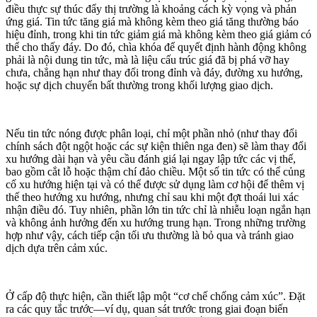
điều thực sự thúc đẩy thị trường là khoảng cách kỳ vọng và phản
ứng giá. Tin tức tăng giá mà không kèm theo giá tăng thường báo
hiệu đỉnh, trong khi tin tức giảm giá mà không kèm theo giá giảm có
thể cho thấy đáy. Do đó, chìa khóa để quyết định hành động không
phải là nội dung tin tức, mà là liệu cấu trúc giá đã bị phá vỡ hay
chưa, chẳng hạn như thay đổi trong đỉnh và đáy, đường xu hướng,
hoặc sự dịch chuyển bất thường trong khối lượng giao dịch.
Nếu tin tức nóng được phân loại, chỉ một phần nhỏ (như thay đổi
chính sách đột ngột hoặc các sự kiện thiên nga đen) sẽ làm thay đổi
xu hướng dài hạn và yêu cầu đánh giá lại ngay lập tức các vị thế,
bao gồm cắt lỗ hoặc thậm chí đảo chiều. Một số tin tức có thể củng
cố xu hướng hiện tại và có thể được sử dụng làm cơ hội để thêm vị
thế theo hướng xu hướng, nhưng chỉ sau khi một đợt thoái lui xác
nhận điều đó. Tuy nhiên, phần lớn tin tức chỉ là nhiễu loạn ngắn hạn
và không ảnh hưởng đến xu hướng trung hạn. Trong những trường
hợp như vậy, cách tiếp cận tối ưu thường là bỏ qua và tránh giao
dịch dựa trên cảm xúc.
Ở cấp độ thực hiện, cần thiết lập một “cơ chế chống cảm xúc”. Đặt
ra các quy tắc trước—ví dụ, quan sát trước trong giai đoạn biến