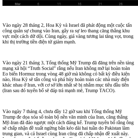
Vào ngày 28 tháng 2, Hoa Kỳ và Israel đã phát động một cuộc tấn
công quân sự chung vào Iran, gây ra sự leo thang căng thẳng khu
vực một cách dữ dội. Cùng ngày, giá vàng tương lai tăng vọt, trong
khi thị trường tiền điện tử giảm mạnh.
Vào ngày 21 tháng 3, Tổng thống Mỹ Trump đã đăng trên nền tảng
mạng xã hội “Truth Social” rằng nếu Iran không mở lại hoàn toàn
Eo biển Hormuz trong vòng 48 giờ mà không có bất kỳ điều kiện
nào, Hoa Kỳ sẽ tấn công và phá hủy hoàn toàn các nhà máy điện
khác nhau ở Iran, với cơ sở lớn nhất sẽ bị nhắm mục tiêu đầu tiên
(Iran sau đó tuyên bố sẽ đáp trả mạnh mẽ, Trump TACO).
Vào ngày 7 tháng 4, chưa đầy 12 giờ sau khi Tổng thống Mỹ
Trump đe dọa xóa sổ toàn bộ nền văn minh của Iran, căng thẳng
Mỹ-Iran đã đảo ngược một cách đáng kể. Trump tuyên bố rằng ông
sẽ chấp nhận đề xuất ngừng bắn kéo dài hai tuần do Pakistan làm
trung gian, và cả Israel cùng Iran cũng đã chấp nhận đề xuất này.