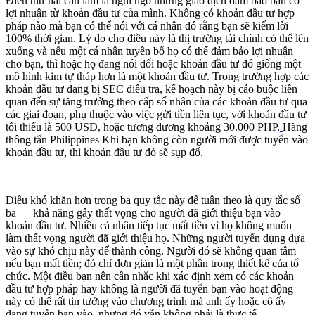
Điều thứ hai cần làm là nghi ngờ những giao dịch đảm bảo bạn có
lợi nhuận từ khoản đầu tư của mình. Không có khoản đầu tư hợp
pháp nào mà bạn có thể nói với cá nhân đó rằng bạn sẽ kiếm lời
100% thời gian. Lý do cho điều này là thị trường tài chính có thể lên
xuống và nếu một cá nhân tuyên bố họ có thể đảm bảo lợi nhuận
cho bạn, thì hoặc họ đang nói dối hoặc khoản đầu tư đó giống một
mô hình kim tự tháp hơn là một khoản đầu tư. Trong trường hợp các
khoản đầu tư đang bị SEC điều tra, kế hoạch này bị cáo buộc liên
quan đến sự tăng trưởng theo cấp số nhân của các khoản đầu tư qua
các giai đoạn, phụ thuộc vào việc gửi tiền liên tục, với khoản đầu tư
tối thiểu là 500 USD, hoặc tương đương khoảng 30.000 PHP.
Hãng
thông tấn Philippines Khi bạn không còn người mới được tuyển vào
khoản đầu tư, thì khoản đầu tư đó sẽ sụp đổ.
Điều khó khăn hơn trong ba quy tắc này để tuân theo là quy tắc số
ba — khả năng gây thất vọng cho người đã giới thiệu bạn vào
khoản đầu tư. Nhiều cá nhân tiếp tục mất tiền vì họ không muốn
làm thất vọng người đã giới thiệu họ. Những người tuyển dụng dựa
vào sự khó chịu này để thành công. Người đó sẽ không quan tâm
nếu bạn mất tiền; đó chỉ đơn giản là một phần trong thiết kế của tổ
chức. Một điều bạn nên cân nhắc khi xác định xem có các khoản
đầu tư hợp pháp hay không là người đã tuyển bạn vào hoạt động
này có thể rất tin tưởng vào chương trình mà anh ấy hoặc cô ấy
đang tuyển bạn vào, nhưng đó vẫn không phải là thực tế.