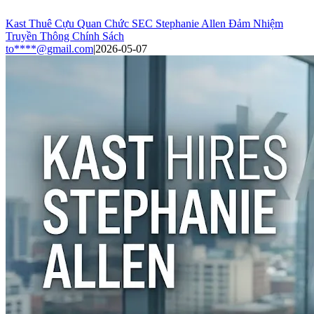
Kast Thuê Cựu Quan Chức SEC Stephanie Allen Đảm Nhiệm
Truyền Thông Chính Sách
to****@gmail.com
|
2026-05-07