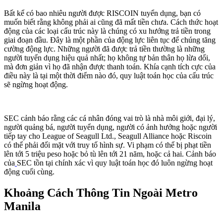
Bất kể có bao nhiêu người được RISCOIN tuyển dụng, bạn có
muốn biết rằng không phải ai cũng đã mất tiền chưa. Cách thức hoạt
động của các loại cấu trúc này là chúng có xu hướng trả tiền trong
giai đoạn đầu. Đây là một phần của động lực liên tục để chúng tăng
cường động lực. Những người đã được trả tiền thường là những
người tuyển dụng hiệu quả nhất; họ không tự bản thân họ lừa dối,
mà đơn giản vì họ đã nhận được thanh toán. Khía cạnh tích cực của
điều này là tại một thời điểm nào đó, quy luật toán học của cấu trúc
sẽ ngừng hoạt động.
SEC cảnh báo rằng các cá nhân đóng vai trò là nhà môi giới, đại lý,
người quảng bá, người tuyển dụng, người có ảnh hưởng hoặc người
tiếp tay cho League of Seagull Ltd., Seagull Alliance hoặc Riscoin
có thể phải đối mặt với truy tố hình sự. Vi phạm có thể bị phạt tiền
lên tới 5 triệu peso hoặc bỏ tù lên tới 21 năm, hoặc cả hai. Cảnh báo
của
SEC tồn tại chính xác vì quy luật toán học đó luôn ngừng hoạt
động cuối cùng.
Khoảng Cách Thông Tin Ngoài Metro
Manila