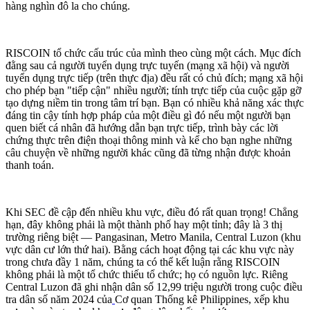
hàng nghìn đô la cho chúng.
RISCOIN tổ chức cấu trúc của mình theo cùng một cách. Mục đích
đằng sau cả người tuyển dụng trực tuyến (mạng xã hội) và người
tuyển dụng trực tiếp (trên thực địa) đều rất có chủ đích; mạng xã hội
cho phép bạn "tiếp cận" nhiều người; tính trực tiếp của cuộc gặp gỡ
tạo dựng niềm tin trong tâm trí bạn. Bạn có nhiều khả năng xác thực
đáng tin cậy tính hợp pháp của một điều gì đó nếu một người bạn
quen biết cá nhân đã hướng dẫn bạn trực tiếp, trình bày các lời
chứng thực trên điện thoại thông minh và kể cho bạn nghe những
câu chuyện về những người khác cũng đã từng nhận được khoản
thanh toán.
Khi SEC đề cập đến nhiều khu vực, điều đó rất quan trọng! Chẳng
hạn, đây không phải là một thành phố hay một tỉnh; đây là 3 thị
trường riêng biệt — Pangasinan, Metro Manila, Central Luzon (khu
vực dân cư lớn thứ hai). Bằng cách hoạt động tại các khu vực này
trong chưa đầy 1 năm, chúng ta có thể kết luận rằng RISCOIN
không phải là một tổ chức thiếu tổ chức; họ có nguồn lực. Riêng
Central Luzon đã ghi nhận dân số 12,99 triệu người trong cuộc điều
tra dân số năm 2024 của
Cơ quan Thống kê Philippines, xếp khu