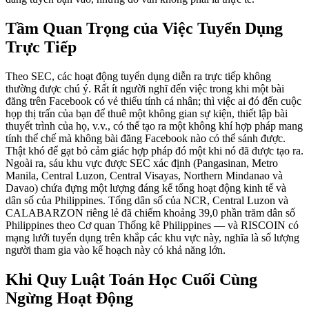
Tầm Quan Trọng của Việc Tuyển Dụng
Trực Tiếp
Theo SEC, các hoạt động tuyển dụng diễn ra trực tiếp không
thường được chú ý. Rất ít người nghĩ đến việc trong khi một bài
đăng trên Facebook có vẻ thiếu tính cá nhân; thì việc ai đó đến cuộc
họp thị trấn của bạn để thuê một không gian sự kiện, thiết lập bài
thuyết trình của họ, v.v., có thể tạo ra một không khí hợp pháp mang
tính thể chế mà không bài đăng Facebook nào có thể sánh được.
Thật khó để gạt bỏ cảm giác hợp pháp đó một khi nó đã được tạo ra.
Ngoài ra, sáu khu vực được SEC xác định (Pangasinan, Metro
Manila, Central Luzon, Central Visayas, Northern Mindanao và
Davao) chứa đựng một lượng đáng kể tổng hoạt động kinh tế và
dân số của Philippines. Tổng dân số của NCR, Central Luzon và
CALABARZON riêng lẻ đã chiếm khoảng 39,0 phần trăm dân số
Philippines theo Cơ quan Thống kê Philippines — và RISCOIN có
mạng lưới tuyển dụng trên khắp các khu vực này, nghĩa là số lượng
người tham gia vào kế hoạch này có khả năng lớn.
Khi Quy Luật Toán Học Cuối Cùng
Ngừng Hoạt Động