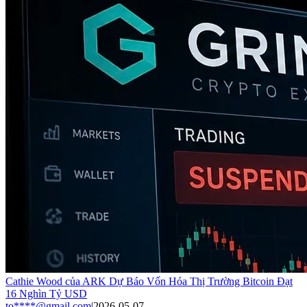
Cathie Wood của ARK Dự Báo Vốn Hóa Thị Trường Bitcoin Đạt
16 Nghìn Tỷ USD
to****@gmail.com
|
2026-05-07