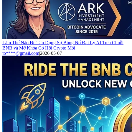
Làm Thế Nào Để Tận Dụng Sự Bùng Nổ Đại Lý AI Trên Chuỗi
BNB và Mở Khóa Cơ Hội Crypto Mới
to****@gmail.com
|
2026-05-07