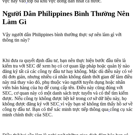
vực này vào
top ba khu vực đông dân nhất cả nước.
Người Dân Philippines Bình Thường Nên
Làm Gì
Vậy người dân Philippines bình thường thực sự nên làm gì với
thông tin này?
Khi đưa ra quyết định đầu tư, bạn nên thực hiện bước đầu tiên là
kiểm tra với SEC để xem họ có cơ quan lập pháp hoặc quản lý nào
đăng ký tất cả các công ty đầu tư hay không. Mặc dù điều này có vẻ
đủ đơn giản, nhưng nhiều cá nhân không dành thời gian để làm điều
này mà thay vào đó, phụ thuộc vào người tuyển dụng hoặc nhân
viên bán hàng của họ để cung cấp tên. Điều này cũng đúng với
SEC, cơ quan này có một danh sách trực tuyến và có thể tìm kiếm
được. Nếu công ty không được liệt kê trong cơ sở dữ liệu này, họ
không được đăng ký với SEC
vì vậy bạn sẽ không tìm thấy hồ sơ về
công ty đầu tư. Bạn có thể xác minh trực tiếp thông qua
công cụ xác
minh chính thức của SEC.