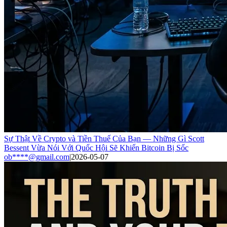
Sự Thật Về Crypto và Tiền Thuế Của Bạn — Những Gì Scott
Bessent Vừa Nói Với Quốc Hội Sẽ Khiến Bitcoin Bị Sốc
ob****@gmail.com
|
2026-05-07