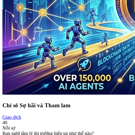
Chỉ số Sợ hãi và Tham lam
Giao dịch
40
Nỗi sợ
Bạn nghĩ tâm lý thị trường hiện tại như thế nào?