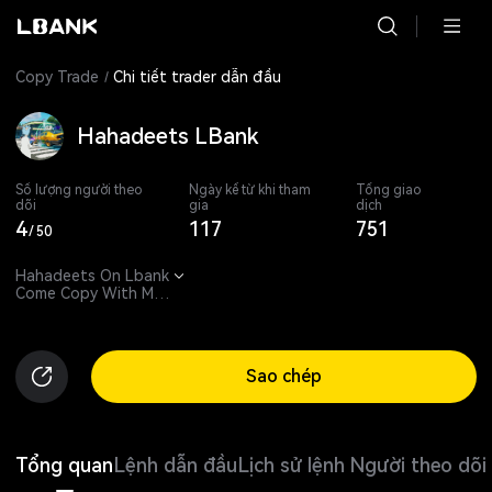
Copy Trade
Chi tiết trader dẫn đầu
Hahadeets LBank
Số lượng người theo
Ngày kể từ khi tham
Tổng giao
dõi
gia
dịch
4
117
751
/
50
Hahadeets On Lbank

Come Copy With Me. 

24/7 - 365 till 2049
Sao chép
Tổng quan
Lệnh dẫn đầu
Lịch sử lệnh
Người theo dõi