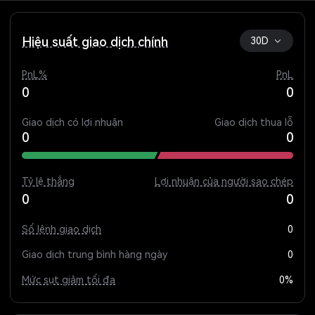
Hiệu suất giao dịch chính
30D
PnL%
PnL
0
0
Giao dịch có lợi nhuận
Giao dịch thua lỗ
0
0
Tỷ lệ thắng
Lợi nhuận của người sao chép
0
0
Số lệnh giao dịch
0
Giao dịch trung bình hàng ngày
0
Mức sụt giảm tối đa
0%