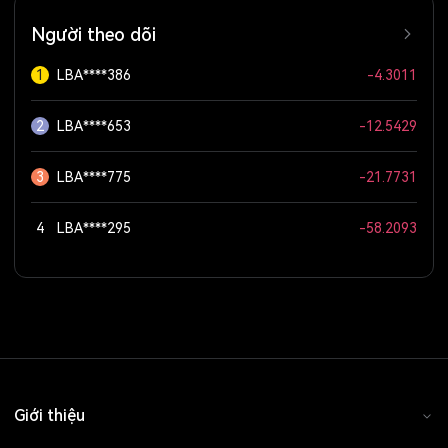
Người theo dõi
1
LBA****386
-4.3011
2
LBA****653
-12.5429
3
LBA****775
-21.7731
4
LBA****295
-58.2093
Giới thiệu