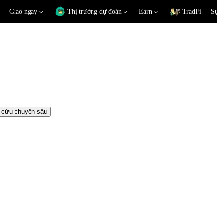
Giao ngay
Thị trường dự đoán
Earn
TradFi
Sự
 cứu chuyên sâu