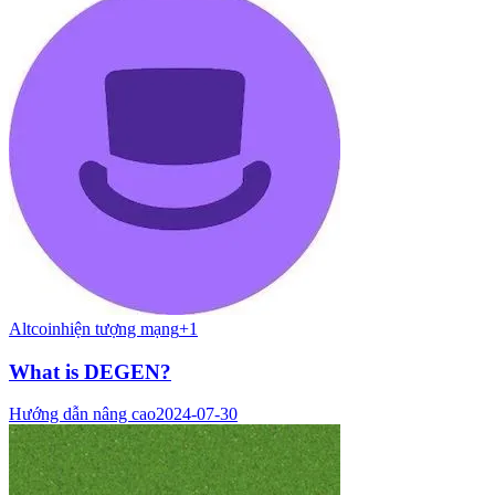
Altcoin
hiện tượng mạng
+
1
What is DEGEN?
Hướng dẫn nâng cao
2024-07-30