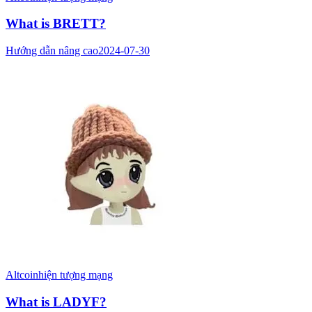
What is BRETT?
Hướng dẫn nâng cao
2024-07-30
Altcoin
hiện tượng mạng
What is LADYF?