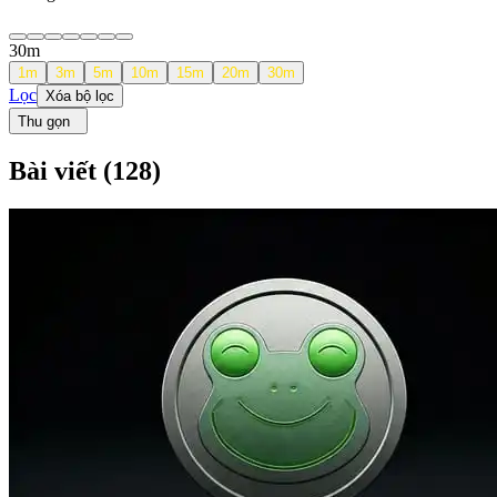
30
m
1
m
3
m
5
m
10
m
15
m
20
m
30
m
Lọc
Xóa bộ lọc
Thu gọn
Bài viết
(
128
)