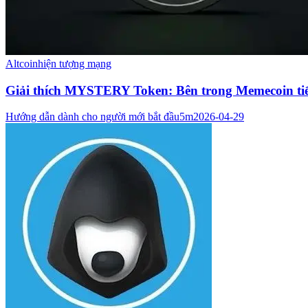
Altcoin
hiện tượng mạng
Giải thích MYSTERY Token: Bên trong Memecoin tiế
Hướng dẫn dành cho người mới bắt đầu
5m
2026-04-29