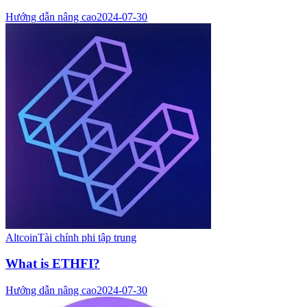
Hướng dẫn nâng cao
2024-07-30
Altcoin
Tài chính phi tập trung
What is ETHFI?
Hướng dẫn nâng cao
2024-07-30