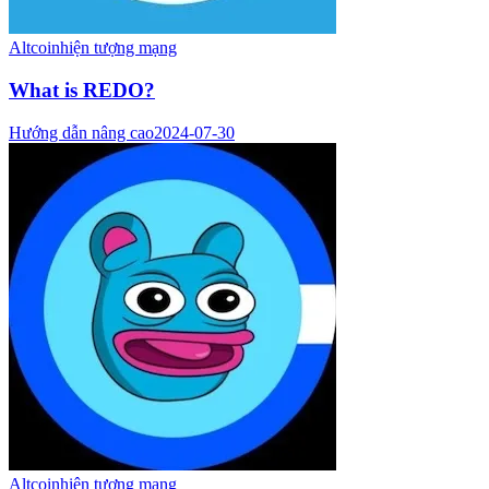
Altcoin
hiện tượng mạng
What is REDO?
Hướng dẫn nâng cao
2024-07-30
Altcoin
hiện tượng mạng