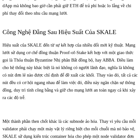
dApp mà không bao giờ cần phải giữ ETH để trả phí hoặc lo lắng về chi
phí thay đổi theo nhu cầu mạng lưới.
Công Nghệ Đằng Sau Hiệu Suất Của SKALE
Hiệu suất của SKALE đến từ sự kết hợp của nhiều đổi mới kỹ thuật. Mạng
lưới sử dụng cơ chế đồng thuận Proof-of-Stake kết hợp với một giao thức
gọi là Thỏa thuận Byzantine Nhị phân Bất đồng bộ, hay ABBA. Điều làm
cho hệ thống này khác biệt là nó không có người lãnh đạo, nghĩa là không
có nút đơn lẻ nào được chỉ định để đề xuất các khối. Thay vào đó, tất cả các
nút đều có cơ hội ngang nhau để làm việc đó, điều này ngăn chặn sự thông
đồng, duy trì tính công bằng và giữ cho mạng lưới an toàn ngay cả khi xảy
ra các độ trễ.
Một thành phần then chốt khác là các subnode ảo hóa. Thay vì yêu cầu mỗi
validator phải chạy một máy vật lý riêng biệt cho mỗi chuỗi mà nó bảo vệ,
SKALE sử dụng kiến trúc container hóa cho phép một node validator đơn