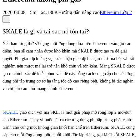
2026-04-08
5m
64.186K
Hướng dẫn nâng cao
Ethereum Lớp 2
SKALE là gì và tại sao nó tồn tại?
Nếu bạn từng thử sử dụng một ứng dụng dựa trên Ethereum vào giờ cao
điểm, bạn sẽ cảm nhận được khó khăn mà SKALE được tạo ra để giải
quyết. Phí giao dịch tăng vọt, xác nhận giao dịch chậm như rùa bò, và trải
nghiệm nên mượt mà lại trở nên khó chịu và tốn kém. Mạng SKALE được
tạo ra chính xác để khắc phục vấn đề này bằng cách cung cấp cho các ứng
dụng phi tập trung cơ sở hạ tầng tốc độ cao riêng biệt, không bị tắc nghẽn
và chi phí cao như mạng chính Ethereum.
SKALE
, giao dịch với mã SKL, là một giải pháp mở rộng lớp 2 mô-đun
cho Ethereum. Thay vì buộc tất cả các ứng dụng phi tập trung phải cạnh
tranh cho cùng một không gian khối hạn chế trên Ethereum, SKALE cung
cấp cho mỗi ứng dụng một chuỗi khối độc lập riêng, gọi là Chuỗi SKALE,