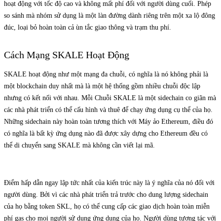
hoạt động với tốc độ cao và không mất phí đối với người dùng cuối. Phép
so sánh mà nhóm sử dụng là một làn đường dành riêng trên một xa lộ đông
đúc, loại bỏ hoàn toàn cả ùn tắc giao thông và trạm thu phí.
Cách Mạng SKALE Hoạt Động
SKALE hoạt động như một mạng đa chuỗi, có nghĩa là nó không phải là
một blockchain duy nhất mà là một hệ thống gồm nhiều chuỗi độc lập
nhưng có kết nối với nhau. Mỗi Chuỗi SKALE là một sidechain co giãn mà
các nhà phát triển có thể cấu hình và thuê để chạy ứng dụng cụ thể của họ.
Những sidechain này hoàn toàn tương thích với Máy ảo Ethereum, điều đó
có nghĩa là bất kỳ ứng dụng nào đã được xây dựng cho Ethereum đều có
thể di chuyển sang SKALE mà không cần viết lại mã.
Điểm hấp dẫn ngay lập tức nhất của kiến trúc này là ý nghĩa của nó đối với
người dùng. Bởi vì các nhà phát triển trả trước cho dung lượng sidechain
của họ bằng token SKL, họ có thể cung cấp các giao dịch hoàn toàn miễn
phí gas cho mọi người sử dụng ứng dụng của họ. Người dùng tương tác với