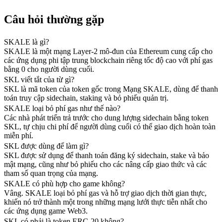
Câu hỏi thường gặp
SKALE là gì?
SKALE là một mạng Layer-2 mô-đun của Ethereum cung cấp cho
các ứng dụng phi tập trung blockchain riêng tốc độ cao với phí gas
bằng 0 cho người dùng cuối.
SKL viết tắt của từ gì?
SKL là mã token của token gốc trong Mạng SKALE, dùng để thanh
toán truy cập sidechain, staking và bỏ phiếu quản trị.
SKALE loại bỏ phí gas như thế nào?
Các nhà phát triển trả trước cho dung lượng sidechain bằng token
SKL, tự chịu chi phí để người dùng cuối có thể giao dịch hoàn toàn
miễn phí.
SKL được dùng để làm gì?
SKL được sử dụng để thanh toán đăng ký sidechain, stake và bảo
mật mạng, cũng như bỏ phiếu cho các nâng cấp giao thức và các
tham số quan trọng của mạng.
SKALE có phù hợp cho game không?
Vâng. SKALE loại bỏ phí gas và hỗ trợ giao dịch thời gian thực,
khiến nó trở thành một trong những mạng lưới thực tiễn nhất cho
các ứng dụng game Web3.
SKL có phải là token ERC-20 không?