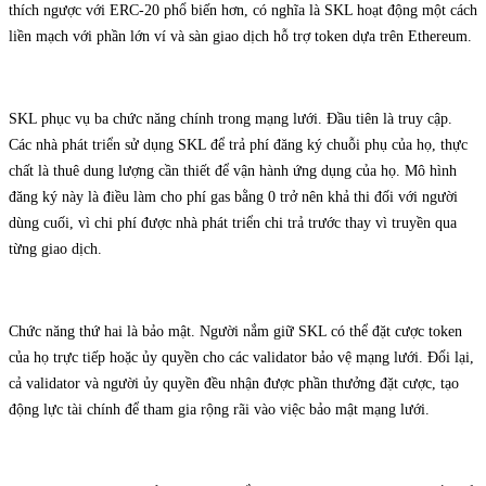
thích ngược với ERC-20 phổ biến hơn, có nghĩa là SKL hoạt động một cách
liền mạch với phần lớn ví và sàn giao dịch hỗ trợ token dựa trên Ethereum.
SKL phục vụ ba chức năng chính trong mạng lưới. Đầu tiên là truy cập.
Các nhà phát triển sử dụng SKL để trả phí đăng ký chuỗi phụ của họ, thực
chất là thuê dung lượng cần thiết để vận hành ứng dụng của họ. Mô hình
đăng ký này là điều làm cho phí gas bằng 0 trở nên khả thi đối với người
dùng cuối, vì chi phí được nhà phát triển chi trả trước thay vì truyền qua
từng giao dịch.
Chức năng thứ hai là bảo mật. Người nắm giữ SKL có thể đặt cược token
của họ trực tiếp hoặc ủy quyền cho các validator bảo vệ mạng lưới. Đổi lại,
cả validator và người ủy quyền đều nhận được phần thưởng đặt cược, tạo
động lực tài chính để tham gia rộng rãi vào việc bảo mật mạng lưới.