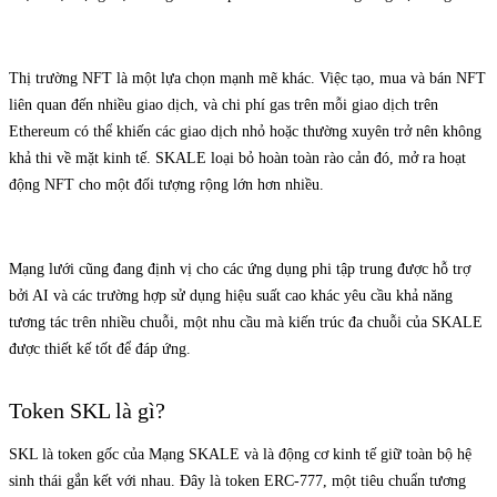
Thị trường NFT là một lựa chọn mạnh mẽ khác. Việc tạo, mua và bán NFT
liên quan đến nhiều giao dịch, và chi phí gas trên mỗi giao dịch trên
Ethereum có thể khiến các giao dịch nhỏ hoặc thường xuyên trở nên không
khả thi về mặt kinh tế. SKALE loại bỏ hoàn toàn rào cản đó, mở ra hoạt
động NFT cho một đối tượng rộng lớn hơn nhiều.
Mạng lưới cũng đang định vị cho các ứng dụng phi tập trung được hỗ trợ
bởi AI và các trường hợp sử dụng hiệu suất cao khác yêu cầu khả năng
tương tác trên nhiều chuỗi, một nhu cầu mà kiến trúc đa chuỗi của SKALE
được thiết kế tốt để đáp ứng.
Token SKL là gì?
SKL là token gốc của Mạng SKALE và là động cơ kinh tế giữ toàn bộ hệ
sinh thái gắn kết với nhau. Đây là token ERC-777, một tiêu chuẩn tương