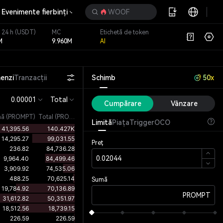
Evenimente fierbinți
WOOF
 24 h
(USDT)
MC
Etichetă de token
M
9.960M
AI
enzi
Tranzacții
Schimb
50x
0.00001
Total
Cumpărare
Vânzare
mă
(
PROMPT
)
Total (PROMPT)
Limită
Piața
Trigger
OCO
Preț
Sumă
PROMPT