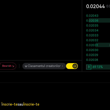
0.02044
0.
Bearish
Clasamentul creatorilor
B
69.13
%
Înscrie-te
sau
Înscrie-te