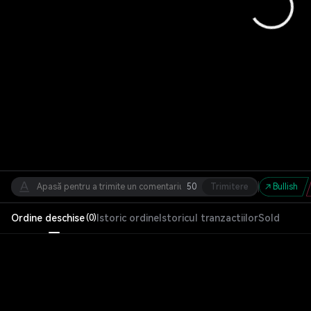
50
Trimitere
Bullish
Ordine deschise
Istoric ordine
Istoricul tranzactiilor
Sold
(
0
)