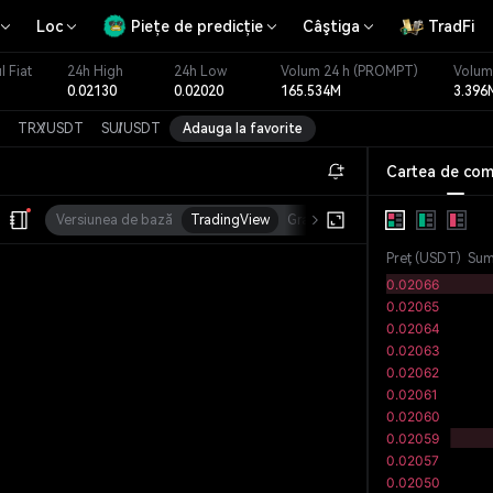
Loc
Piețe de predicție
Câştiga
TradFi
l Fiat
24h High
24h Low
Volum 24 h
(PROMPT)
Volum
0.02130
0.02020
165.534M
3.396
TRX
/
USDT
SUI
/
USDT
Adauga la favorite
Cartea de com
Versiunea de bază
TradingView
Grad
MC
Preț
(
USDT
)
Su