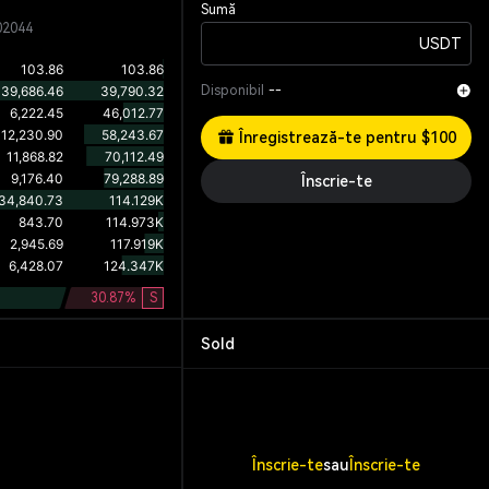
Sumă
02044
USDT
Disponibil
--
Înregistrează-te pentru $100
Înscrie-te
30.87
%
S
Sold
Înscrie-te
sau
Înscrie-te