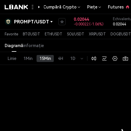
Cumpără Crypto
Piețe
Futures
0.02044
Echivalentu
PROMPT
/
USDT
-0.00022
(
-1.06%
)
0.02044
Favorite
BTC
/
USDT
ETH
/
USDT
SOL
/
USDT
XRP
/
USDT
DOGE
/
USDT
Diagramă
informație
Linie
1Min
15Min
4H
1D