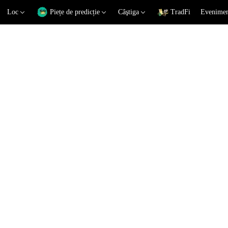
Loc
Piețe de predicție
Câştiga
TradFi
Eveniment