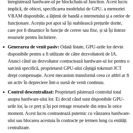
înregistrează hardware-ul pe blockchain-ul Janction. Acest lucru
implică, de obicei, specificarea modelului de GPU, a memoriei
VRAM disponibile, a lățimii de bandă a internetului și a orelor de
funcționare. Aceștia pot apoi să își stabilească prețurile dorite,
care pot fi dinamice în funcție de cerere sau fixe, și să își listeze
resursele pentru închiriere.
Generarea de venit pasiv:
Odată listate, GPU-urile lor devin
disponibile pentru a fi utilizate de către dezvoltatorii de IA.
Atunci când un dezvoltator contractează hardware-ul lor pentru o
sarcină specifică, proprietarul GPU-ului câștigă tokenuri JCT
drept compensație. Acest mecanism transformă ceea ce altfel ar fi
un activ în depreciere într-o sursă de venit continuu.
Control descentralizat:
Proprietarii păstrează controlul total
asupra hardware-ului lor. Ei decid când sunt disponibile GPU-
urile lor, la ce preț și își pot retrage resursele din rețea în orice
moment. Acest lucru contrastează puternic cu vânzarea hardware-
ului sau blocarea acestuia în contracte pe termen lung cu entități
centralizate.