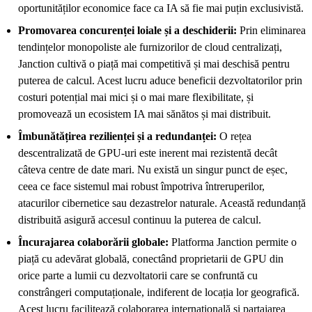
oportunităților economice face ca IA să fie mai puțin exclusivistă.
Promovarea concurenței loiale și a deschiderii:
Prin eliminarea
tendințelor monopoliste ale furnizorilor de cloud centralizați,
Janction cultivă o piață mai competitivă și mai deschisă pentru
puterea de calcul. Acest lucru aduce beneficii dezvoltatorilor prin
costuri potențial mai mici și o mai mare flexibilitate, și
promovează un ecosistem IA mai sănătos și mai distribuit.
Îmbunătățirea rezilienței și a redundanței:
O rețea
descentralizată de GPU-uri este inerent mai rezistentă decât
câteva centre de date mari. Nu există un singur punct de eșec,
ceea ce face sistemul mai robust împotriva întreruperilor,
atacurilor cibernetice sau dezastrelor naturale. Această redundanță
distribuită asigură accesul continuu la puterea de calcul.
Încurajarea colaborării globale:
Platforma Janction permite o
piață cu adevărat globală, conectând proprietarii de GPU din
orice parte a lumii cu dezvoltatorii care se confruntă cu
constrângeri computaționale, indiferent de locația lor geografică.
Acest lucru facilitează colaborarea internațională și partajarea