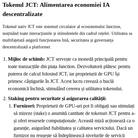
Tokenul JCT: Alimentarea economiei IA
descentralizate
Tokenul nativ JCT este sistemul circulator al ecosistemului Janction,
susținând toate interacțiunile și stimulentele din cadrul rețelei. Utilitatea sa
multifațetată asigură funcționarea lină, securitatea și guvernanța
descentralizată a platformei.
Mijloc de schimb:
JCT servește ca monedă principală pentru
toate tranzacțiile din piața Janction. Dezvoltatorii plătesc pentru
puterea de calcul folosind JCT, iar proprietarii de GPU își
primesc câștigurile în JCT. Acest lucru creează o buclă
economică închisă, stimulând cererea și utilitatea tokenului.
Staking pentru securitate și asigurarea calității:
Furnizori:
Proprietarii de GPU-uri pot fi obligați sau stimulați
să mizeze (stake) o anumită cantitate de tokenuri JCT pentru a-
și oferi resursele computaționale. Această miză acționează ca o
garanție, asigurând fiabilitatea și calitatea serviciului. Dacă un
furnizor nu reușește să îndeplinească nivelurile de servicii