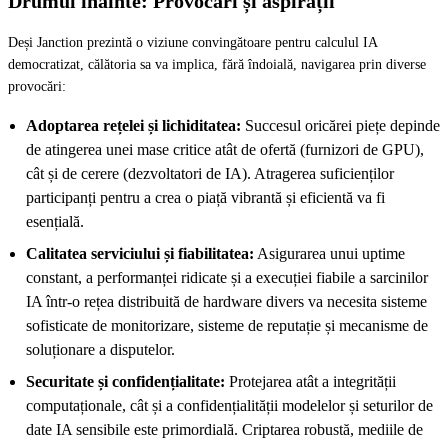
Drumul înainte: Provocări și aspirații
Deși Janction prezintă o viziune convingătoare pentru calculul IA
democratizat, călătoria sa va implica, fără îndoială, navigarea prin diverse
provocări:
Adoptarea rețelei și lichiditatea:
Succesul oricărei piețe depinde
de atingerea unei mase critice atât de ofertă (furnizori de GPU),
cât și de cerere (dezvoltatori de IA). Atragerea suficienților
participanți pentru a crea o piață vibrantă și eficientă va fi
esențială.
Calitatea serviciului și fiabilitatea:
Asigurarea unui uptime
constant, a performanței ridicate și a execuției fiabile a sarcinilor
IA într-o rețea distribuită de hardware divers va necesita sisteme
sofisticate de monitorizare, sisteme de reputație și mecanisme de
soluționare a disputelor.
Securitate și confidențialitate:
Protejarea atât a integrității
computaționale, cât și a confidențialității modelelor și seturilor de
date IA sensibile este primordială. Criptarea robustă, mediile de