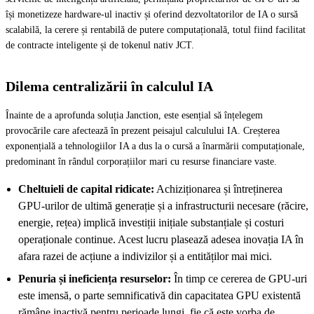
își monetizeze hardware-ul inactiv și oferind dezvoltatorilor de IA o sursă
scalabilă, la cerere și rentabilă de putere computațională, totul fiind facilitat
de contracte inteligente și de tokenul nativ JCT.
Dilema centralizării în calculul IA
Înainte de a aprofunda soluția Janction, este esențial să înțelegem
provocările care afectează în prezent peisajul calculului IA. Creșterea
exponențială a tehnologiilor IA a dus la o cursă a înarmării computaționale,
predominant în rândul corporațiilor mari cu resurse financiare vaste.
Cheltuieli de capital ridicate:
Achiziționarea și întreținerea
GPU-urilor de ultimă generație și a infrastructurii necesare (răcire,
energie, rețea) implică investiții inițiale substanțiale și costuri
operaționale continue. Acest lucru plasează adesea inovația IA în
afara razei de acțiune a indivizilor și a entităților mai mici.
Penuria și ineficiența resurselor:
În timp ce cererea de GPU-uri
este imensă, o parte semnificativă din capacitatea GPU existentă
rămâne inactivă pentru perioade lungi, fie că este vorba de