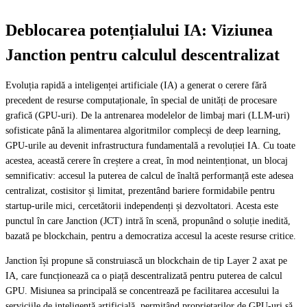
Deblocarea potențialului IA: Viziunea
Janction pentru calculul descentralizat
Evoluția rapidă a inteligenței artificiale (IA) a generat o cerere fără
precedent de resurse computaționale, în special de unități de procesare
grafică (GPU-uri). De la antrenarea modelelor de limbaj mari (LLM-uri)
sofisticate până la alimentarea algoritmilor complecși de deep learning,
GPU-urile au devenit infrastructura fundamentală a revoluției IA. Cu toate
acestea, această cerere în creștere a creat, în mod neintenționat, un blocaj
semnificativ: accesul la puterea de calcul de înaltă performanță este adesea
centralizat, costisitor și limitat, prezentând bariere formidabile pentru
startup-urile mici, cercetătorii independenți și dezvoltatori. Acesta este
punctul în care Janction (JCT) intră în scenă, propunând o soluție inedită,
bazată pe blockchain, pentru a democratiza accesul la aceste resurse critice.
Janction își propune să construiască un blockchain de tip Layer 2 axat pe
IA, care funcționează ca o piață descentralizată pentru puterea de calcul
GPU. Misiunea sa principală se concentrează pe facilitarea accesului la
serviciile de inteligență artificială, permițând proprietarilor de GPU-uri să