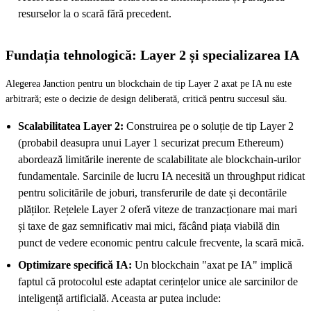
resurselor la o scară fără precedent.
Fundația tehnologică: Layer 2 și specializarea IA
Alegerea Janction pentru un blockchain de tip Layer 2 axat pe IA nu este
arbitrară; este o decizie de design deliberată, critică pentru succesul său.
Scalabilitatea Layer 2:
Construirea pe o soluție de tip Layer 2
(probabil deasupra unui Layer 1 securizat precum Ethereum)
abordează limitările inerente de scalabilitate ale blockchain-urilor
fundamentale. Sarcinile de lucru IA necesită un throughput ridicat
pentru solicitările de joburi, transferurile de date și decontările
plăților. Rețelele Layer 2 oferă viteze de tranzacționare mai mari
și taxe de gaz semnificativ mai mici, făcând piața viabilă din
punct de vedere economic pentru calcule frecvente, la scară mică.
Optimizare specifică IA:
Un blockchain "axat pe IA" implică
faptul că protocolul este adaptat cerințelor unice ale sarcinilor de
inteligență artificială. Aceasta ar putea include: