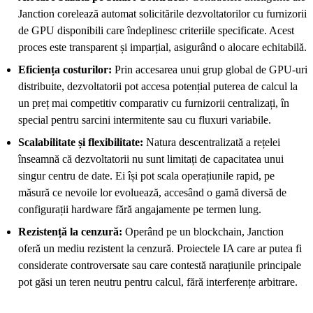
Janction corelează automat solicitările dezvoltatorilor cu furnizorii
de GPU disponibili care îndeplinesc criteriile specificate. Acest
proces este transparent și imparțial, asigurând o alocare echitabilă.
Eficiența costurilor:
Prin accesarea unui grup global de GPU-uri
distribuite, dezvoltatorii pot accesa potențial puterea de calcul la
un preț mai competitiv comparativ cu furnizorii centralizați, în
special pentru sarcini intermitente sau cu fluxuri variabile.
Scalabilitate și flexibilitate:
Natura descentralizată a rețelei
înseamnă că dezvoltatorii nu sunt limitați de capacitatea unui
singur centru de date. Ei își pot scala operațiunile rapid, pe
măsură ce nevoile lor evoluează, accesând o gamă diversă de
configurații hardware fără angajamente pe termen lung.
Rezistență la cenzură:
Operând pe un blockchain, Janction
oferă un mediu rezistent la cenzură. Proiectele IA care ar putea fi
considerate controversate sau care contestă narațiunile principale
pot găsi un teren neutru pentru calcul, fără interferențe arbitrare.