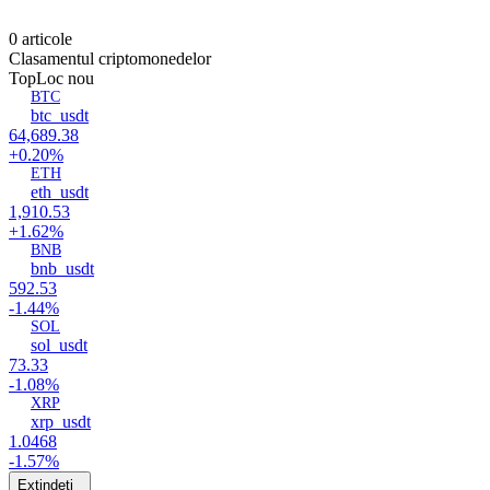
0 articole
Clasamentul criptomonedelor
Top
Loc nou
BTC
btc_usdt
64,689.38
+0.20%
ETH
eth_usdt
1,910.53
+1.62%
BNB
bnb_usdt
592.53
-1.44%
SOL
sol_usdt
73.33
-1.08%
XRP
xrp_usdt
1.0468
-1.57%
Extindeți