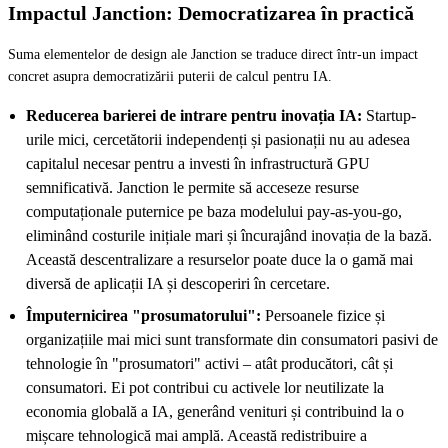
Impactul Janction: Democratizarea în practică
Suma elementelor de design ale Janction se traduce direct într-un impact
concret asupra democratizării puterii de calcul pentru IA.
Reducerea barierei de intrare pentru inovația IA:
Startup-
urile mici, cercetătorii independenți și pasionații nu au adesea
capitalul necesar pentru a investi în infrastructură GPU
semnificativă. Janction le permite să acceseze resurse
computaționale puternice pe baza modelului pay-as-you-go,
eliminând costurile inițiale mari și încurajând inovația de la bază.
Această descentralizare a resurselor poate duce la o gamă mai
diversă de aplicații IA și descoperiri în cercetare.
Împuternicirea "prosumatorului":
Persoanele fizice și
organizațiile mai mici sunt transformate din consumatori pasivi de
tehnologie în "prosumatori" activi – atât producători, cât și
consumatori. Ei pot contribui cu activele lor neutilizate la
economia globală a IA, generând venituri și contribuind la o
mișcare tehnologică mai amplă. Această redistribuire a