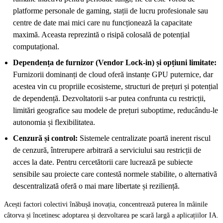
platforme personale de gaming, stații de lucru profesionale sau
centre de date mai mici care nu funcționează la capacitate
maximă. Aceasta reprezintă o risipă colosală de potențial
computațional.
Dependența de furnizor (Vendor Lock-in) și opțiuni limitate:
Furnizorii dominanți de cloud oferă instanțe GPU puternice, dar
acestea vin cu propriile ecosisteme, structuri de prețuri și potențial
de dependență. Dezvoltatorii s-ar putea confrunta cu restricții,
limitări geografice sau modele de prețuri suboptime, reducându-le
autonomia și flexibilitatea.
Cenzură și control:
Sistemele centralizate poartă inerent riscul
de cenzură, întrerupere arbitrară a serviciului sau restricții de
acces la date. Pentru cercetătorii care lucrează pe subiecte
sensibile sau proiecte care contestă normele stabilite, o alternativă
descentralizată oferă o mai mare libertate și reziliență.
Acești factori colectivi înăbușă inovația, concentrează puterea în mâinile
câtorva și încetinesc adoptarea și dezvoltarea pe scară largă a aplicațiilor IA.