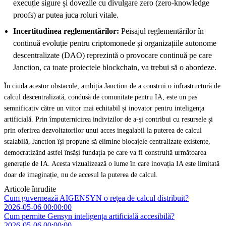
execuție sigure și dovezile cu divulgare zero (zero-knowledge
proofs) ar putea juca roluri vitale.
Incertitudinea reglementărilor:
Peisajul reglementărilor în
continuă evoluție pentru criptomonede și organizațiile autonome
descentralizate (DAO) reprezintă o provocare continuă pe care
Janction, ca toate proiectele blockchain, va trebui să o abordeze.
În ciuda acestor obstacole, ambiția Janction de a construi o infrastructură de
calcul descentralizată, condusă de comunitate pentru IA, este un pas
semnificativ către un viitor mai echitabil și inovator pentru inteligența
artificială. Prin împuternicirea indivizilor de a-și contribui cu resursele și
prin oferirea dezvoltatorilor unui acces inegalabil la puterea de calcul
scalabilă, Janction își propune să elimine blocajele centralizate existente,
democratizând astfel însăși fundația pe care va fi construită următoarea
generație de IA. Acesta vizualizează o lume în care inovația IA este limitată
doar de imaginație, nu de accesul la puterea de calcul.
Articole înrudite
Cum guvernează AIGENSYN o rețea de calcul distribuit?
2026-05-06 00:00:00
Cum permite Gensyn inteligența artificială accesibilă?
2026-05-06 00:00:00