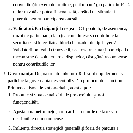
convenite (de exemplu, uptime, performanță), o parte din JCT-
ul lor mizată ar putea fi penalizată, creând un stimulent
puternic pentru participarea onestă.
Validatori/Participanți la rețea:
JCT poate fi, de asemenea,
mizat de participanții la rețea care doresc să contribuie la
securitatea și integritatea blockchain-ului de tip Layer 2.
Validatorii pot valida tranzacții, securiza rețeaua și participa la
mecanisme de soluționare a disputelor, câștigând recompense
pentru contribuțiile lor.
Guvernanță:
Deținătorii de tokenuri JCT sunt împuterniciți să
participe la guvernanța descentralizată a protocolului Janction.
Prin mecanisme de vot on-chain, aceștia pot:
Propune și vota actualizări ale protocolului și noi
funcționalități.
Ajusta parametrii pieței, cum ar fi structurile de taxe sau
distribuțiile de recompense.
Influența direcția strategică generală și foaia de parcurs a