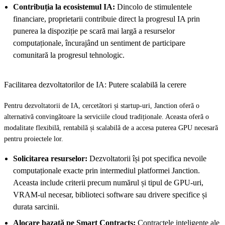
Contribuția la ecosistemul IA:
Dincolo de stimulentele
financiare, proprietarii contribuie direct la progresul IA prin
punerea la dispoziție pe scară mai largă a resurselor
computaționale, încurajând un sentiment de participare
comunitară la progresul tehnologic.
Facilitarea dezvoltatorilor de IA: Putere scalabilă la cerere
Pentru dezvoltatorii de IA, cercetători și startup-uri, Janction oferă o
alternativă convingătoare la serviciile cloud tradiționale. Aceasta oferă o
modalitate flexibilă, rentabilă și scalabilă de a accesa puterea GPU necesară
pentru proiectele lor.
Solicitarea resurselor:
Dezvoltatorii își pot specifica nevoile
computaționale exacte prin intermediul platformei Janction.
Aceasta include criterii precum numărul și tipul de GPU-uri,
VRAM-ul necesar, biblioteci software sau drivere specifice și
durata sarcinii.
Alocare bazată pe Smart Contracts:
Contractele inteligente ale