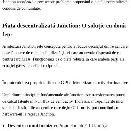
Janction abordează direct aceste probleme propunând o piață descentralizată,
condusă de comunitate.
Piața descentralizată Janction: O soluție cu două
fețe
Arhitectura Janction este concepută pentru a reduce decalajul dintre cei care
posedă putere de calcul subutilizată și cei care au nevoie disperată de ea
pentru sarcini IA. Funcționează ca o piață robustă în care ambele părți ale
ecuației găsesc beneficii reciproce.
Împuternicirea proprietarilor de GPU: Monetizarea activelor inactive
Unul dintre principiile fundamentale ale Janction este transformarea puterii
de calcul latente într-un flux de venit activ. Indivizii, întreprinderile mici
sau chiar instituțiile academice care dețin GPU-uri își pot contribui cu
hardware-ul la rețeaua Janction.
Devenirea unui furnizor:
Proprietarii de GPU-uri își