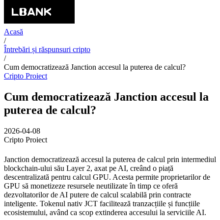
Acasă
/
Întrebări și răspunsuri cripto
/
Cum democratizează Janction accesul la puterea de calcul?
Cripto Proiect
Cum democratizează Janction accesul la
puterea de calcul?
2026-04-08
Cripto Proiect
Janction democratizează accesul la puterea de calcul prin intermediul
blockchain-ului său Layer 2, axat pe AI, creând o piață
descentralizată pentru calcul GPU. Acesta permite proprietarilor de
GPU să monetizeze resursele neutilizate în timp ce oferă
dezvoltatorilor de AI putere de calcul scalabilă prin contracte
inteligente. Tokenul nativ JCT facilitează tranzacțiile și funcțiile
ecosistemului, având ca scop extinderea accesului la serviciile AI.