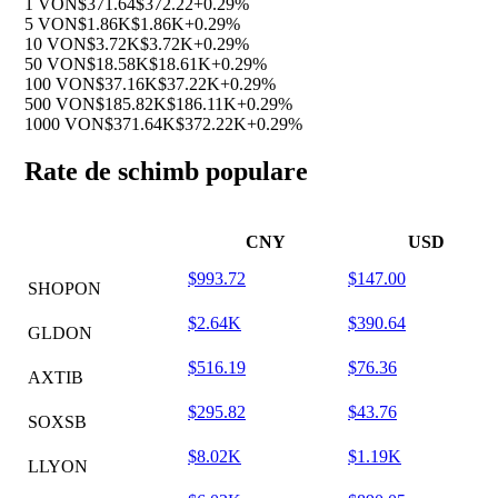
1 VON
$371.64
$372.22
+0.29%
5 VON
$1.86K
$1.86K
+0.29%
10 VON
$3.72K
$3.72K
+0.29%
50 VON
$18.58K
$18.61K
+0.29%
100 VON
$37.16K
$37.22K
+0.29%
500 VON
$185.82K
$186.11K
+0.29%
1000 VON
$371.64K
$372.22K
+0.29%
Rate de schimb populare
CNY
USD
$993.72
$147.00
SHOPON
$2.64K
$390.64
GLDON
$516.19
$76.36
AXTIB
$295.82
$43.76
SOXSB
$8.02K
$1.19K
LLYON