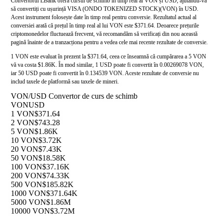
Convertorul LBank oferă cursul de schimb în timp real al VON și USD, ajutându-vă
să convertiți cu ușurință VISA (ONDO TOKENIZED STOCK)(VON) în USD.
Acest instrument folosește date în timp real pentru conversie. Rezultatul actual al
conversiei arată că prețul în timp real al lui VON este $371.64. Deoarece prețurile
criptomonedelor fluctuează frecvent, vă recomandăm să verificați din nou această
pagină înainte de a tranzacționa pentru a vedea cele mai recente rezultate de conversie.
1 VON este evaluat în prezent la $371.64, ceea ce înseamnă că cumpărarea a 5 VON
vă va costa $1.86K. În mod similar, 1 USD poate fi convertit în 0.00269078 VON,
iar 50 USD poate fi convertit în 0.134539 VON. Aceste rezultate de conversie nu
includ taxele de platformă sau taxele de mineri.
VON/USD Convertor de curs de schimb
VON
USD
1 VON
$371.64
2 VON
$743.28
5 VON
$1.86K
10 VON
$3.72K
20 VON
$7.43K
50 VON
$18.58K
100 VON
$37.16K
200 VON
$74.33K
500 VON
$185.82K
1000 VON
$371.64K
5000 VON
$1.86M
10000 VON
$3.72M