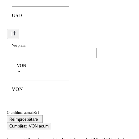
USD
Voi primi
VON
VON
Ora ultimei actualizări --
Reîmprospătare
Cumpărați VON acum