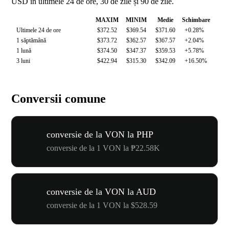
USD în ultimele 24 de ore, 30 de zile și 90 de zile.
MAXIM
MINIM
Medie
Schimbare
Ultimele 24 de ore
$372.52
$369.54
$371.60
+0.28%
1 săptămână
$373.72
$362.57
$367.57
+2.04%
1 lună
$374.50
$347.37
$359.53
+5.78%
3 luni
$422.94
$315.30
$342.09
+16.50%
Conversii comune
conversie de la VON la PHP
conversie de la 1 VON la ₱22.58K
conversie de la VON la AUD
conversie de la 1 VON la $528.59