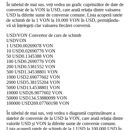
În tabelul de mai sus, veți vedea un grafic cuprinzător de date de
conversie de la VON la USD, care arată relația dintre valoarea
USD la diferite sume de conversie comune. Lista acoperă ratele
de schimb de la 1 VON la 10.000 VON în USD, permițându-
vă să înțelegeți clar valoarea fiecărei conversii.
USD/VON Convertor de curs de schimb
USD
VON
1 USD
0.00269078 VON
10 USD
0.02690776 VON
50 USD
0.1345388 VON
100 USD
0.2690776 VON
200 USD
0.5381552 VON
500 USD
1.34538801 VON
1000 USD
2.69077602 VON
2000 USD
5.38155204 VON
5000 USD
13.4538801 VON
10000 USD
26.9077602 VON
50000 USD
134.53880099 VON
100000 USD
269.07760198 VON
În tabelul de mai sus, veți vedea o diagramă cuprinzătoare a
datelor de conversie de la USD la VON, care arată relația dintre
valorile USD și VON la diferite sume de conversie comune.
Lista acoperă ratele de schimb de la 1 USD la 100.000 USD în