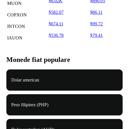
$6.02K
$890.05
MUON
$582.07
$86.11
COPXON
$674.11
$99.72
INTCON
$536.78
$79.41
IAUON
Monede fiat populare
Dolar american
Peso filipinez (PHP)