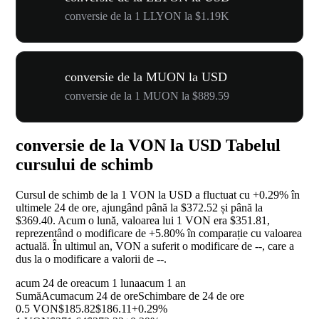
conversie de la 1 LLYON la $1.19K
conversie de la MUON la USD
conversie de la 1 MUON la $889.59
conversie de la VON la USD Tabelul
cursului de schimb
Cursul de schimb de la 1 VON la USD a fluctuat cu
+0.29%
în
ultimele 24 de ore, ajungând până la $372.52 și până la
$369.40. Acum o lună, valoarea lui 1 VON era $351.81,
reprezentând o modificare de
+5.80%
în comparație cu valoarea
actuală. În ultimul an, VON a suferit o modificare de
--
, care a
dus la o modificare a valorii de
--
.
acum 24 de ore
acum 1 luna
acum 1 an
Sumă
Acum
acum 24 de ore
Schimbare de 24 de ore
0.5 VON
$185.82
$186.11
+0.29%