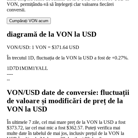
VON, permițându-vă să înțelegeți clar valoarea fiecărei
conversii.
Cumpărați VON acum
diagramă de la VON la USD
VON
/
USD
:
1 VON = $371.64 USD
În trecutul 1D, fluctuația de la VON la USD a fost de
+0.27%
.
1D
7D
1M
3M
1Y
ALL
--
--
--
VON/USD date de conversie: fluctuații
de valoare și modificări de preț de la
VON la USD
În ultimele 7 zile, cel mai mare preț de la VON la USD a fost
$373.72, iar cel mai mic a fost $362.57. Puteți verifica mai
multe date în tabelul de mai jos, inclusiv prețul de la VON la