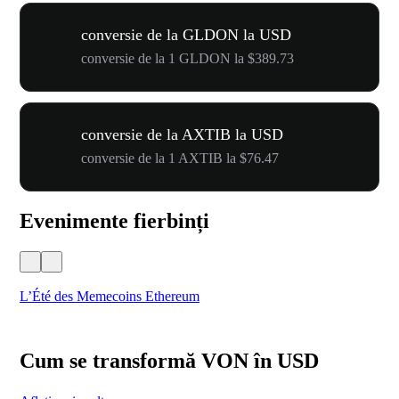
conversie de la GLDON la USD
conversie de la 1 GLDON la $389.73
conversie de la AXTIB la USD
conversie de la 1 AXTIB la $76.47
Evenimente fierbinți
L’Été des Memecoins Ethereum
WO
Cum se transformă VON în USD