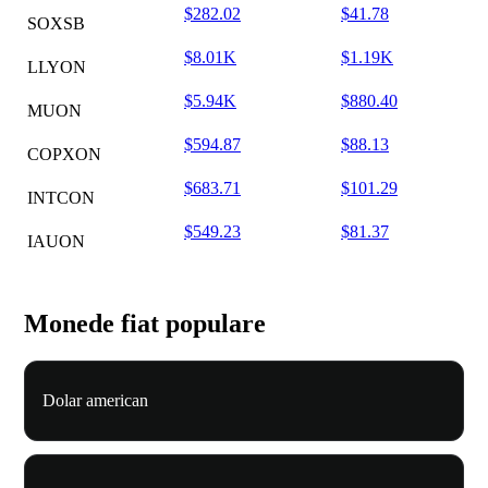
$282.02
$41.78
SOXSB
$8.01K
$1.19K
LLYON
$5.94K
$880.40
MUON
$594.87
$88.13
COPXON
$683.71
$101.29
INTCON
$549.23
$81.37
IAUON
Monede fiat populare
Dolar american