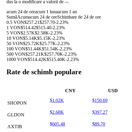
dus la o modificare a valorii de
--
.
acum 24 de ore
acum 1 luna
acum 1 an
Sumă
Acum
acum 24 de ore
Schimbare de 24 de ore
0.5 VON
$257.21
$257.70
-2.23%
1 VON
$514.42
$515.40
-2.23%
5 VON
$2.57K
$2.58K
-2.23%
10 VON
$5.14K
$5.15K
-2.23%
50 VON
$25.72K
$25.77K
-2.23%
100 VON
$51.44K
$51.54K
-2.23%
500 VON
$257.21K
$257.70K
-2.23%
1000 VON
$514.42K
$515.40K
-2.23%
Rate de schimb populare
CNY
USD
$1.02K
$150.69
SHOPON
$2.68K
$397.27
GLDON
$605.48
$89.70
AXTIB