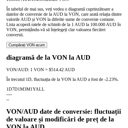
În tabelul de mai sus, veți vedea o diagramă cuprinzătoare a
datelor de conversie de la AUD la VON, care arată relația dintre
valorile AUD și VON la diferite sume de conversie comune.
Lista acoperă ratele de schimb de la 1 AUD la 100.000 AUD în
VON, permițându-vă să înțelegeți clar valoarea fiecărei
conversii.
Cumpărați VON acum
diagramă de la VON la AUD
VON
/
AUD
:
1 VON = $514.42 AUD
În trecutul 1D, fluctuația de la VON la AUD a fost de
-2.23%
.
1D
7D
1M
3M
1Y
ALL
--
--
--
VON/AUD date de conversie: fluctuații
de valoare și modificări de preț de la
VON la AUD