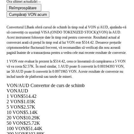
Ora ultimei actualizări --
Reîmprospătare
Cumpărați VON acum
Convertorul LBank oferă cursul de schimb în timp real al VON și AUD, ajutându-vă
să convertiți cu ușurință VISA (ONDO TOKENIZED STOCK)(VON) în AUD.
Acest instrument folosește date în timp real pentru conversie. Rezultatul actual al
conversiei arată că prețul în timp real al lui VON este $514.42. Deoarece prețurile
criptomonedelor fluctuează frecvent, vă recomandăm să verificați din nou această
pagină înainte de a tranzacționa pentru a vedea cele mai recente rezultate de conversie.
1 VON este evaluat în prezent la $514.42, ceea ce înseamnă că cumpărarea a 5 VON
vă va costa $2.57K. În mod similar, 1 AUD poate fi convertit în 0.00194393 VON,
iar 50 AUD poate fi convertit în 0.0971965 VON. Aceste rezultate de conversie nu
includ taxele de platformă sau taxele de mineri.
VON/AUD Convertor de curs de schimb
VON
AUD
1 VON
$514.42
2 VON
$1.03K
5 VON
$2.57K
10 VON
$5.14K
20 VON
$10.29K
50 VON
$25.72K
100 VON
$51.44K
200 VON
$102.88K