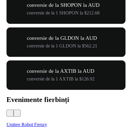
conversie de la SHOPON la AUD
conversie de la 1 SHOPON la $212.68
conversie de la GLDON la AUD
conversie de la 1 GLDON la $562.21
conversie de la AXTIB la AUD
conversie de la 1 AXTIB la $126.92
Evenimente fierbinți
Unitree Robot Frenzy
$50