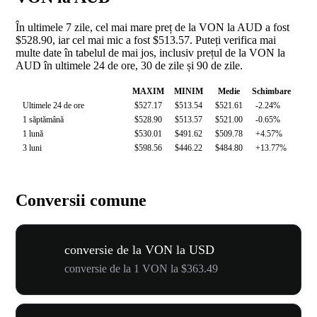
În ultimele 7 zile, cel mai mare preț de la VON la AUD a fost
$528.90, iar cel mai mic a fost $513.57. Puteți verifica mai
multe date în tabelul de mai jos, inclusiv prețul de la VON la
AUD în ultimele 24 de ore, 30 de zile și 90 de zile.
MAXIM
MINIM
Medie
Schimbare
Ultimele 24 de ore
$527.17
$513.54
$521.61
-2.24%
1 săptămână
$528.90
$513.57
$521.00
-0.65%
1 lună
$530.01
$491.62
$509.78
+4.57%
3 luni
$598.56
$446.22
$484.80
+13.77%
Conversii comune
conversie de la VON la USD
conversie de la 1 VON la $363.49