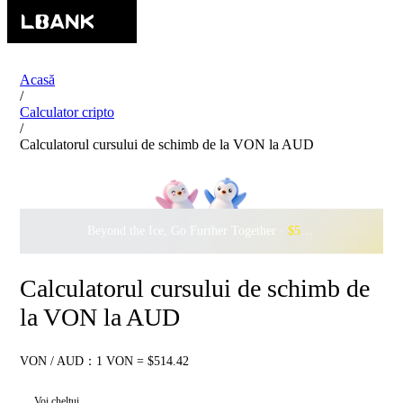
Acasă
/
Calculator cripto
/
Calculatorul cursului de schimb de la VON la AUD
Beyond the Ice, Go Further Together ·
$500,000
to Waddle w
Calculatorul cursului de schimb de
la VON la AUD
VON / AUD：1 VON = $514.42
Voi cheltui