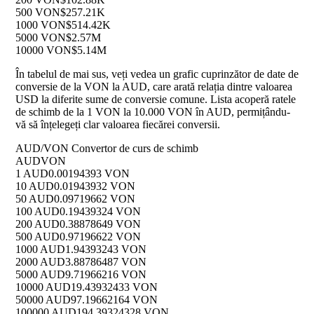
500 VON
$257.21K
1000 VON
$514.42K
5000 VON
$2.57M
10000 VON
$5.14M
În tabelul de mai sus, veți vedea un grafic cuprinzător de date de
conversie de la VON la AUD, care arată relația dintre valoarea
USD la diferite sume de conversie comune. Lista acoperă ratele
de schimb de la 1 VON la 10.000 VON în AUD, permițându-
vă să înțelegeți clar valoarea fiecărei conversii.
AUD/VON Convertor de curs de schimb
AUD
VON
1 AUD
0.00194393 VON
10 AUD
0.01943932 VON
50 AUD
0.09719662 VON
100 AUD
0.19439324 VON
200 AUD
0.38878649 VON
500 AUD
0.97196622 VON
1000 AUD
1.94393243 VON
2000 AUD
3.88786487 VON
5000 AUD
9.71966216 VON
10000 AUD
19.43932433 VON
50000 AUD
97.19662164 VON
100000 AUD
194.39324328 VON