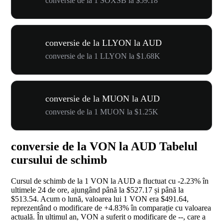
conversie de la 1 SOXSB la $59.18
conversie de la LLYON la AUD
conversie de la 1 LLYON la $1.68K
conversie de la MUON la AUD
conversie de la 1 MUON la $1.25K
conversie de la VON la AUD Tabelul
cursului de schimb
Cursul de schimb de la 1 VON la AUD a fluctuat cu
-2.23%
în
ultimele 24 de ore, ajungând până la $527.17 și până la
$513.54. Acum o lună, valoarea lui 1 VON era $491.64,
reprezentând o modificare de
+4.83%
în comparație cu valoarea
actuală. În ultimul an, VON a suferit o modificare de
--
, care a