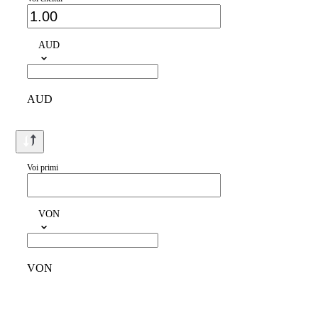
AUD
AUD
Voi primi
VON
VON