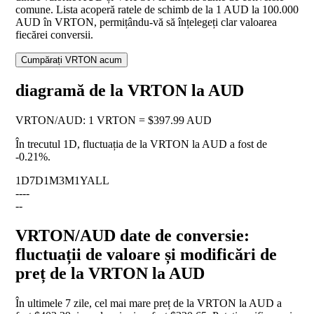
comune. Lista acoperă ratele de schimb de la 1 AUD la 100.000
AUD în VRTON, permițându-vă să înțelegeți clar valoarea
fiecărei conversii.
Cumpărați VRTON acum
diagramă de la VRTON la AUD
VRTON
/
AUD
:
1 VRTON = $397.99 AUD
În trecutul 1D, fluctuația de la VRTON la AUD a fost de
-0.21%
.
1D
7D
1M
3M
1Y
ALL
--
--
--
VRTON/AUD date de conversie:
fluctuații de valoare și modificări de
preț de la VRTON la AUD
În ultimele 7 zile, cel mai mare preț de la VRTON la AUD a