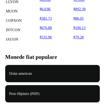
LLYON
$6.03K
$892.39
MUON
$581.73
$86.05
COPXON
$676.88
$100.13
INTCON
$535.96
$79.28
IAUON
Monede fiat populare
Dolar american
Peso filipinez (PHP)