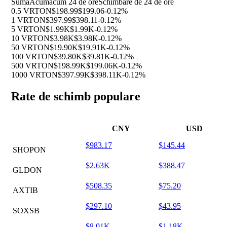
Sumă
Acum
acum 24 de ore
Schimbare de 24 de ore
0.5 VRTON
$198.99
$199.06
-0.12%
1 VRTON
$397.99
$398.11
-0.12%
5 VRTON
$1.99K
$1.99K
-0.12%
10 VRTON
$3.98K
$3.98K
-0.12%
50 VRTON
$19.90K
$19.91K
-0.12%
100 VRTON
$39.80K
$39.81K
-0.12%
500 VRTON
$198.99K
$199.06K
-0.12%
1000 VRTON
$397.99K
$398.11K
-0.12%
Rate de schimb populare
CNY
USD
$983.17
$145.44
SHOPON
$2.63K
$388.47
GLDON
$508.35
$75.20
AXTIB
$297.10
$43.95
SOXSB
$8.01K
$1.18K