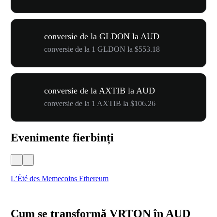
conversie de la GLDON la AUD
conversie de la 1 GLDON la $553.18
conversie de la AXTIB la AUD
conversie de la 1 AXTIB la $106.26
Evenimente fierbinți
L’Été des Memecoins Ethereum
WO
Cum se transformă VRTON în AUD