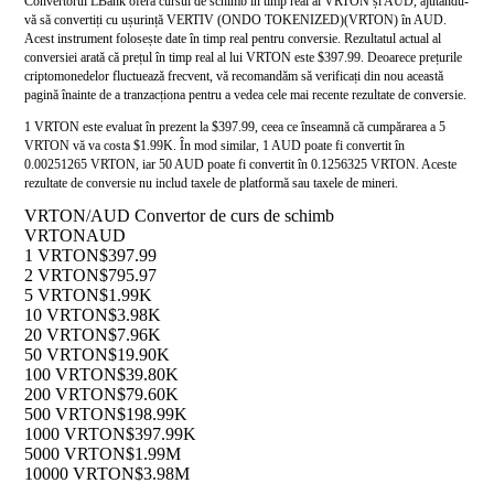
Convertorul LBank oferă cursul de schimb în timp real al VRTON și AUD, ajutându-
vă să convertiți cu ușurință VERTIV (ONDO TOKENIZED)(VRTON) în AUD.
Acest instrument folosește date în timp real pentru conversie. Rezultatul actual al
conversiei arată că prețul în timp real al lui VRTON este $397.99. Deoarece prețurile
criptomonedelor fluctuează frecvent, vă recomandăm să verificați din nou această
pagină înainte de a tranzacționa pentru a vedea cele mai recente rezultate de conversie.
1 VRTON este evaluat în prezent la $397.99, ceea ce înseamnă că cumpărarea a 5
VRTON vă va costa $1.99K. În mod similar, 1 AUD poate fi convertit în
0.00251265 VRTON, iar 50 AUD poate fi convertit în 0.1256325 VRTON. Aceste
rezultate de conversie nu includ taxele de platformă sau taxele de mineri.
VRTON/AUD Convertor de curs de schimb
VRTON
AUD
1 VRTON
$397.99
2 VRTON
$795.97
5 VRTON
$1.99K
10 VRTON
$3.98K
20 VRTON
$7.96K
50 VRTON
$19.90K
100 VRTON
$39.80K
200 VRTON
$79.60K
500 VRTON
$198.99K
1000 VRTON
$397.99K
5000 VRTON
$1.99M
10000 VRTON
$3.98M