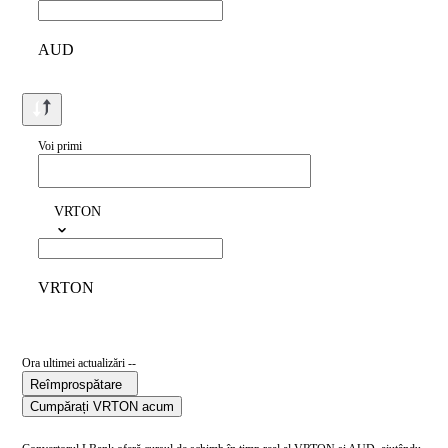
AUD
Voi primi
VRTON
VRTON
Ora ultimei actualizări --
Reîmprospătare
Cumpărați VRTON acum