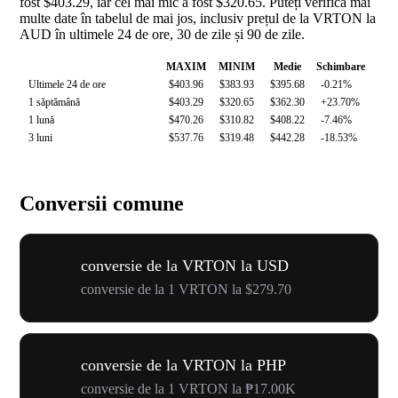
fost $403.29, iar cel mai mic a fost $320.65. Puteți verifica mai
multe date în tabelul de mai jos, inclusiv prețul de la VRTON la
AUD în ultimele 24 de ore, 30 de zile și 90 de zile.
MAXIM
MINIM
Medie
Schimbare
Ultimele 24 de ore
$403.96
$383.93
$395.68
-0.21%
1 săptămână
$403.29
$320.65
$362.30
+23.70%
1 lună
$470.26
$310.82
$408.22
-7.46%
3 luni
$537.76
$319.48
$442.28
-18.53%
Conversii comune
conversie de la VRTON la USD
conversie de la 1 VRTON la $279.70
conversie de la VRTON la PHP
conversie de la 1 VRTON la ₱17.00K