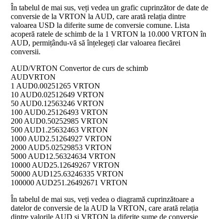
În tabelul de mai sus, veți vedea un grafic cuprinzător de date de
conversie de la VRTON la AUD, care arată relația dintre
valoarea USD la diferite sume de conversie comune. Lista
acoperă ratele de schimb de la 1 VRTON la 10.000 VRTON în
AUD, permițându-vă să înțelegeți clar valoarea fiecărei
conversii.
AUD/VRTON Convertor de curs de schimb
AUD
VRTON
1 AUD
0.00251265 VRTON
10 AUD
0.02512649 VRTON
50 AUD
0.12563246 VRTON
100 AUD
0.25126493 VRTON
200 AUD
0.50252985 VRTON
500 AUD
1.25632463 VRTON
1000 AUD
2.51264927 VRTON
2000 AUD
5.02529853 VRTON
5000 AUD
12.56324634 VRTON
10000 AUD
25.12649267 VRTON
50000 AUD
125.63246335 VRTON
100000 AUD
251.26492671 VRTON
În tabelul de mai sus, veți vedea o diagramă cuprinzătoare a
datelor de conversie de la AUD la VRTON, care arată relația
dintre valorile AUD și VRTON la diferite sume de conversie