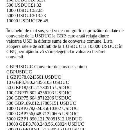
500 USDUC
£1.32
1000 USDUC
£2.65
5000 USDUC
£13.23
10000 USDUC
£26.45
În tabelul de mai sus, veți vedea un grafic cuprinzător de date de
conversie de la USDUC la GBP, care arată relația dintre
valoarea USD la diferite sume de conversie comune. Lista
acoperă ratele de schimb de la 1 USDUC la 10.000 USDUC în
GBP, permițându-vă să înțelegeți clar valoarea fiecărei
conversii.
GBP/USDUC Convertor de curs de schimb
GBP
USDUC
1 GBP
378.0243561 USDUC
10 GBP
3,780.24356103 USDUC
50 GBP
18,901.21780515 USDUC
100 GBP
37,802.4356103 USDUC
200 GBP
75,604.8712206 USDUC
500 GBP
189,012.17805151 USDUC
1000 GBP
378,024.35610302 USDUC
2000 GBP
756,048.71220605 USDUC
5000 GBP
1,890,121.78051512 USDUC
10000 GBP
3,780,243.56103024 USDUC
50000 GBP
18,901,217.80515118 USDUC