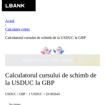
Acasă
/
Calculator cripto
/
Calculatorul cursului de schimb de la USDUC la GBP
Beyond the Ice, Go Further Together ·
$500,000
to Waddle w
Calculatorul cursului de schimb de
la USDUC la GBP
USDUC / GBP：1 USDUC = £0.002645
Voi cheltui