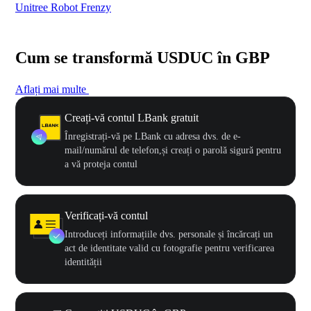
Unitree Robot Frenzy
$50
Cum se transformă USDUC în GBP
Aflați mai multe
Creați-vă contul LBank gratuit
Înregistrați-vă pe LBank cu adresa dvs. de e-
mail/numărul de telefon,și creați o parolă sigură pentru
a vă proteja contul
Verificați-vă contul
Introduceți informațiile dvs. personale și încărcați un
act de identitate valid cu fotografie pentru verificarea
identității