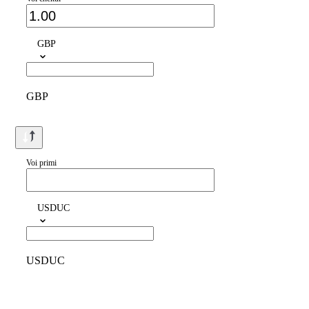
GBP
GBP
Voi primi
USDUC
USDUC