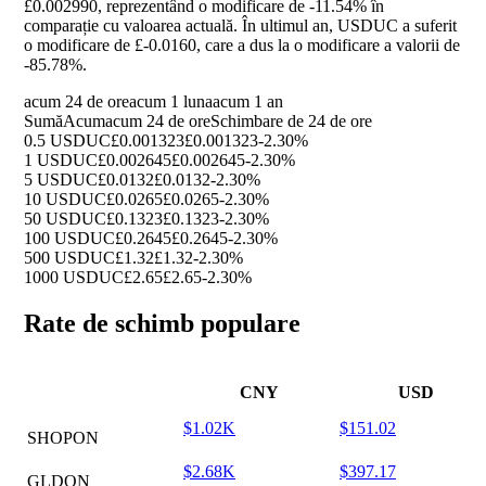
£0.002990, reprezentând o modificare de
-11.54%
în
comparație cu valoarea actuală. În ultimul an, USDUC a suferit
o modificare de £-0.0160, care a dus la o modificare a valorii de
-85.78%
.
acum 24 de ore
acum 1 luna
acum 1 an
Sumă
Acum
acum 24 de ore
Schimbare de 24 de ore
0.5 USDUC
£0.001323
£0.001323
-2.30%
1 USDUC
£0.002645
£0.002645
-2.30%
5 USDUC
£0.0132
£0.0132
-2.30%
10 USDUC
£0.0265
£0.0265
-2.30%
50 USDUC
£0.1323
£0.1323
-2.30%
100 USDUC
£0.2645
£0.2645
-2.30%
500 USDUC
£1.32
£1.32
-2.30%
1000 USDUC
£2.65
£2.65
-2.30%
Rate de schimb populare
CNY
USD
$1.02K
$151.02
SHOPON
$2.68K
$397.17
GLDON