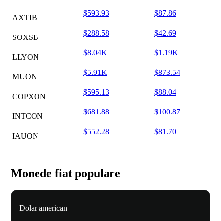
$593.93
$87.86
AXTIB
$288.58
$42.69
SOXSB
$8.04K
$1.19K
LLYON
$5.91K
$873.54
MUON
$595.13
$88.04
COPXON
$681.88
$100.87
INTCON
$552.28
$81.70
IAUON
Monede fiat populare
Dolar american