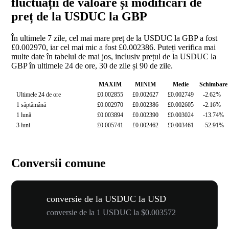
fluctuații de valoare și modificări de
preț de la USDUC la GBP
În ultimele 7 zile, cel mai mare preț de la USDUC la GBP a fost
£0.002970, iar cel mai mic a fost £0.002386. Puteți verifica mai
multe date în tabelul de mai jos, inclusiv prețul de la USDUC la
GBP în ultimele 24 de ore, 30 de zile și 90 de zile.
MAXIM
MINIM
Medie
Schimbare
Ultimele 24 de ore
£0.002855
£0.002627
£0.002749
-2.62%
1 săptămână
£0.002970
£0.002386
£0.002605
-2.16%
1 lună
£0.003894
£0.002390
£0.003024
-13.74%
3 luni
£0.005741
£0.002462
£0.003461
-52.91%
Conversii comune
conversie de la USDUC la USD
conversie de la 1 USDUC la $0.003572