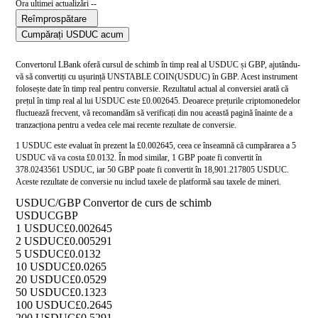
Ora ultimei actualizări --
Reîmprospătare
Cumpărați USDUC acum
Convertorul LBank oferă cursul de schimb în timp real al USDUC și GBP, ajutându-
vă să convertiți cu ușurință UNSTABLE COIN(USDUC) în GBP. Acest instrument
folosește date în timp real pentru conversie. Rezultatul actual al conversiei arată că
prețul în timp real al lui USDUC este £0.002645. Deoarece prețurile criptomonedelor
fluctuează frecvent, vă recomandăm să verificați din nou această pagină înainte de a
tranzacționa pentru a vedea cele mai recente rezultate de conversie.
1 USDUC este evaluat în prezent la £0.002645, ceea ce înseamnă că cumpărarea a 5
USDUC vă va costa £0.0132. În mod similar, 1 GBP poate fi convertit în
378.0243561 USDUC, iar 50 GBP poate fi convertit în 18,901.217805 USDUC.
Aceste rezultate de conversie nu includ taxele de platformă sau taxele de mineri.
USDUC/GBP Convertor de curs de schimb
USDUC
GBP
1 USDUC
£0.002645
2 USDUC
£0.005291
5 USDUC
£0.0132
10 USDUC
£0.0265
20 USDUC
£0.0529
50 USDUC
£0.1323
100 USDUC
£0.2645
200 USDUC
£0.5291