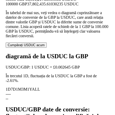
100000 GBP
37,802,435.61030235 USDUC
În tabelul de mai sus, veți vedea o diagramă cuprinzătoare a
datelor de conversie de la GBP la USDUC, care arată relația
dintre valorile GBP și USDUC la diferite sume de conversie
comune. Lista acoperă ratele de schimb de la 1 GBP la 100.000
GBP în USDUC, permițându-vă să înțelegeți clar valoarea
fiecărei conversii.
Cumpărați USDUC acum
diagramă de la USDUC la GBP
USDUC
/
GBP
:
1 USDUC = £0.002645 GBP
În trecutul 1D, fluctuația de la USDUC la GBP a fost de
-2.61%
.
1D
7D
1M
3M
1Y
ALL
--
--
--
USDUC/GBP date de conversie: