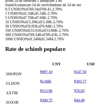
acum 24 de ore
acum 1 luna
acum 1 an
Sumă
Acum
acum 24 de ore
Schimbare de 24 de ore
0.5 UNHON
zł769.54
zł769.41
-2.70%
1 UNHON
zł1.54K
zł1.54K
-2.70%
5 UNHON
zł7.70K
zł7.69K
-2.70%
10 UNHON
zł15.39K
zł15.39K
-2.70%
50 UNHON
zł76.95K
zł76.94K
-2.70%
100 UNHON
zł153.91K
zł153.88K
-2.70%
500 UNHON
zł769.54K
zł769.41K
-2.70%
1000 UNHON
zł1.54M
zł1.54M
-2.70%
Rate de schimb populare
CNY
USD
$997.10
$147.50
SHOPON
$2.66K
$393.77
GLDON
$513.96
$76.03
AXTIB
$300.75
$44.49
SOXSB