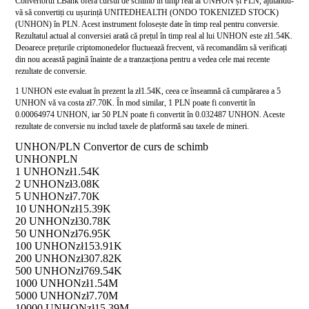
Convertorul LBank oferă cursul de schimb în timp real al UNHON și PLN, ajutându-
vă să convertiți cu ușurință UNITEDHEALTH (ONDO TOKENIZED STOCK)
(UNHON) în PLN. Acest instrument folosește date în timp real pentru conversie.
Rezultatul actual al conversiei arată că prețul în timp real al lui UNHON este zł1.54K.
Deoarece prețurile criptomonedelor fluctuează frecvent, vă recomandăm să verificați
din nou această pagină înainte de a tranzacționa pentru a vedea cele mai recente
rezultate de conversie.
1 UNHON este evaluat în prezent la zł1.54K, ceea ce înseamnă că cumpărarea a 5
UNHON vă va costa zł7.70K. În mod similar, 1 PLN poate fi convertit în
0.00064974 UNHON, iar 50 PLN poate fi convertit în 0.032487 UNHON. Aceste
rezultate de conversie nu includ taxele de platformă sau taxele de mineri.
UNHON/PLN Convertor de curs de schimb
UNHON
PLN
1 UNHON
zł1.54K
2 UNHON
zł3.08K
5 UNHON
zł7.70K
10 UNHON
zł15.39K
20 UNHON
zł30.78K
50 UNHON
zł76.95K
100 UNHON
zł153.91K
200 UNHON
zł307.82K
500 UNHON
zł769.54K
1000 UNHON
zł1.54M
5000 UNHON
zł7.70M
10000 UNHON
zł15.39M