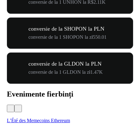
conversie de la 1 UNHON la R$2.11K
conversie de la SHOPON la PLN
conversie de la 1 SHOPON la zł550.01
conversie de la GLDON la PLN
conversie de la 1 GLDON la zł1.47K
Evenimente fierbinți
L’Été des Memecoins Ethereum
WO