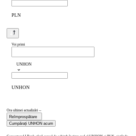
PLN
Voi primi
UNHON
UNHON
Ora ultimei actualizări --
Reîmprospătare
Cumpărați UNHON acum