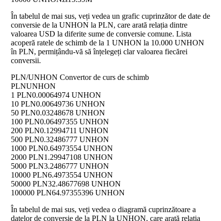
În tabelul de mai sus, veți vedea un grafic cuprinzător de date de
conversie de la UNHON la PLN, care arată relația dintre
valoarea USD la diferite sume de conversie comune. Lista
acoperă ratele de schimb de la 1 UNHON la 10.000 UNHON
în PLN, permițându-vă să înțelegeți clar valoarea fiecărei
conversii.
PLN/UNHON Convertor de curs de schimb
PLN
UNHON
1 PLN
0.00064974 UNHON
10 PLN
0.00649736 UNHON
50 PLN
0.03248678 UNHON
100 PLN
0.06497355 UNHON
200 PLN
0.12994711 UNHON
500 PLN
0.32486777 UNHON
1000 PLN
0.64973554 UNHON
2000 PLN
1.29947108 UNHON
5000 PLN
3.2486777 UNHON
10000 PLN
6.4973554 UNHON
50000 PLN
32.48677698 UNHON
100000 PLN
64.97355396 UNHON
În tabelul de mai sus, veți vedea o diagramă cuprinzătoare a
datelor de conversie de la PLN la UNHON, care arată relația