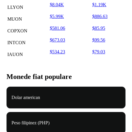
$8.04K
$1.19K
LLYON
$5.99K
$886.63
MUON
$581.06
$85.95
COPXON
$673.03
$99.56
INTCON
$534.23
$79.03
IAUON
Monede fiat populare
Dolar american
Peso filipinez (PHP)