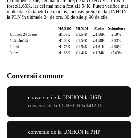
În ultimele 7 zile, cel mai mare preț de la UNHON la PLN a
fost zł1.60K, iar cel mai mic a fost zł1.54K. Puteți verifica mai
multe date în tabelul de mai jos, inclusiv prețul de la UNHON
la PLN în ultimele 24 de ore, 30 de zile și 90 de zile.
MAXIM
MINIM
Medie
Schimbare
Ultimele 24 de ore
zł1.58K
zł1.54K
zł1.56K
-2.59%
1 săptămână
zł1.60K
zł1.54K
zł1.58K
-3.83%
1 lună
zł1.73K
zł1.54K
zł1.61K
-4.90%
3 luni
zł1.66K
zł1.42K
zł1.54K
+7.03%
Conversii comune
conversie de la UNHON la USD
conversie de la 1 UNHON la $412.16
conversie de la UNHON la PHP