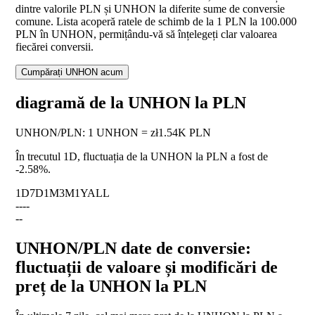
dintre valorile PLN și UNHON la diferite sume de conversie
comune. Lista acoperă ratele de schimb de la 1 PLN la 100.000
PLN în UNHON, permițându-vă să înțelegeți clar valoarea
fiecărei conversii.
Cumpărați UNHON acum
diagramă de la UNHON la PLN
UNHON
/
PLN
:
1 UNHON = zł1.54K PLN
În trecutul 1D, fluctuația de la UNHON la PLN a fost de
-2.58%
.
1D
7D
1M
3M
1Y
ALL
--
--
--
UNHON/PLN date de conversie:
fluctuații de valoare și modificări de
preț de la UNHON la PLN