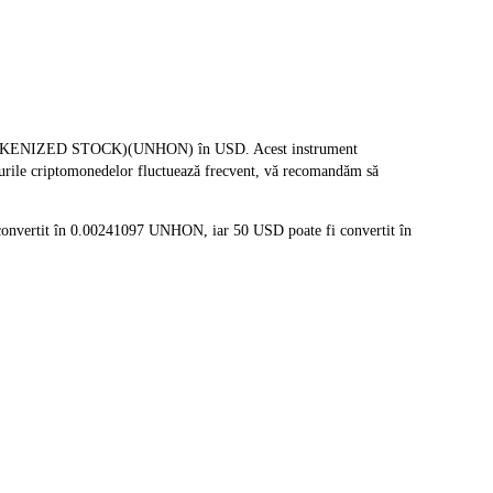
O TOKENIZED STOCK)(UNHON) în USD. Acest instrument
ețurile criptomonedelor fluctuează frecvent, vă recomandăm să
convertit în 0.00241097 UNHON, iar 50 USD poate fi convertit în