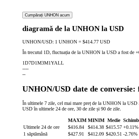
Cumpărați UNHON acum
diagramă de la UNHON la USD
UNHON
/
USD
:
1 UNHON = $414.77 USD
În trecutul 1D, fluctuația de la UNHON la USD a fost de
+
1D
7D
1M
3M
1Y
ALL
--
--
--
UNHON/USD date de conversie: fl
În ultimele 7 zile, cel mai mare preț de la UNHON la USD a 
USD în ultimele 24 de ore, 30 de zile și 90 de zile.
MAXIM
MINIM
Medie
Schimb
Ultimele 24 de ore
$416.84
$414.38
$415.57
+0.11%
1 săptămână
$427.91
$412.09
$420.51
-2.76%