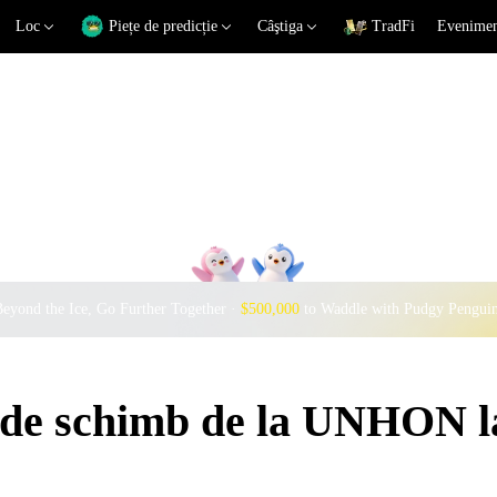
Loc
Piețe de predicție
Câştiga
TradFi
Eveniment
eyond the Ice, Go Further Together ·
$500,000
to Waddle with Pudgy Pengui
i de schimb de la UNHON 