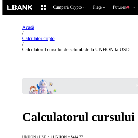
Cumpără Crypto
Piețe
Futures
Acasă
/
Calculator cripto
/
Calculatorul cursului de schimb de la UNHON la USD
B
Calculatorul cursulu
UNHON / USD：1 UNHON = $414.77