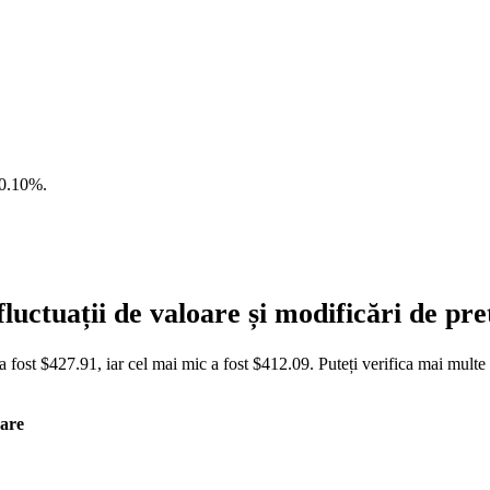
0.10%
.
uctuații de valoare și modificări de p
fost $427.91, iar cel mai mic a fost $412.09. Puteți verifica mai multe
are