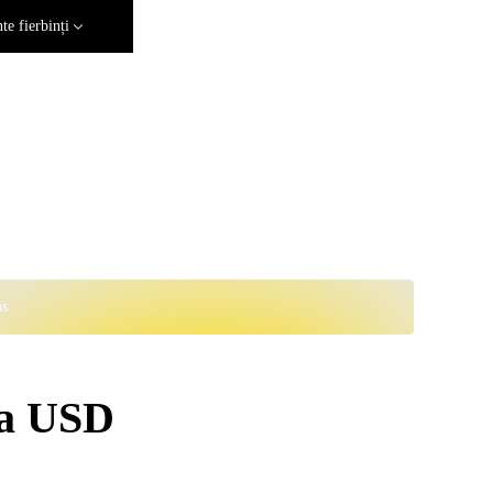
e fierbinți
ns
la USD