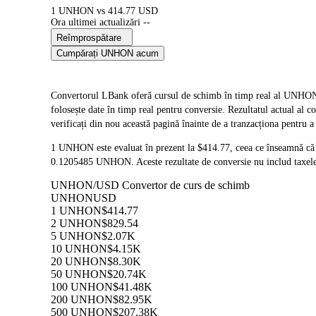
1 UNHON vs 414.77 USD
Ora ultimei actualizări --
Reîmprospătare
Cumpărați UNHON acum
Convertorul LBank oferă cursul de schimb în timp real al 
folosește date în timp real pentru conversie. Rezultatul actual al
verificați din nou această pagină înainte de a tranzacționa pentru a
1 UNHON este evaluat în prezent la $414.77, ceea ce înseamnă c
0.1205485 UNHON. Aceste rezultate de conversie nu includ taxele 
UNHON/USD Convertor de curs de schimb
UNHON
USD
1 UNHON
$414.77
2 UNHON
$829.54
5 UNHON
$2.07K
10 UNHON
$4.15K
20 UNHON
$8.30K
50 UNHON
$20.74K
100 UNHON
$41.48K
200 UNHON
$82.95K
500 UNHON
$207.38K