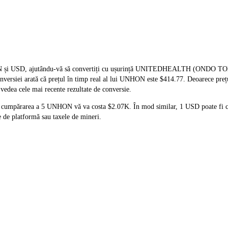
UNHON și USD, ajutându-vă să convertiți cu ușurință UNITEDHEALTH (OND
 conversiei arată că prețul în timp real al lui UNHON este $414.77. Deoarece pr
 vedea cele mai recente rezultate de conversie.
ă cumpărarea a 5 UNHON vă va costa $2.07K. În mod similar, 1 USD poate fi 
de platformă sau taxele de mineri.