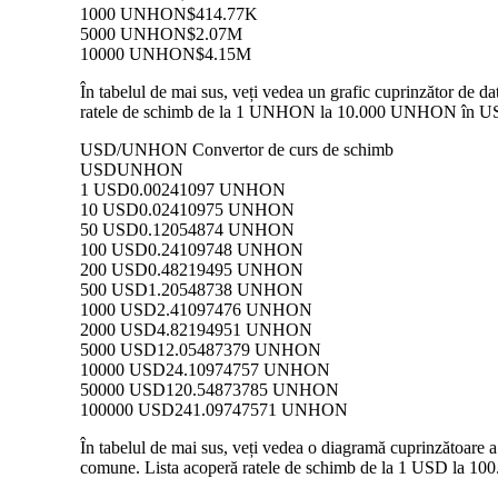
1000 UNHON
$414.77K
5000 UNHON
$2.07M
10000 UNHON
$4.15M
În tabelul de mai sus, veți vedea un grafic cuprinzător de 
ratele de schimb de la 1 UNHON la 10.000 UNHON în USD, p
USD/UNHON Convertor de curs de schimb
USD
UNHON
1 USD
0.00241097 UNHON
10 USD
0.02410975 UNHON
50 USD
0.12054874 UNHON
100 USD
0.24109748 UNHON
200 USD
0.48219495 UNHON
500 USD
1.20548738 UNHON
1000 USD
2.41097476 UNHON
2000 USD
4.82194951 UNHON
5000 USD
12.05487379 UNHON
10000 USD
24.10974757 UNHON
50000 USD
120.54873785 UNHON
100000 USD
241.09747571 UNHON
În tabelul de mai sus, veți vedea o diagramă cuprinzătoare
comune. Lista acoperă ratele de schimb de la 1 USD la 100