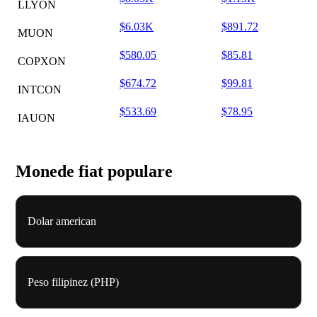
LLYON
$6.03K
$891.72
MUON
$580.05
$85.81
COPXON
$674.72
$99.81
INTCON
$533.69
$78.95
IAUON
Monede fiat populare
Dolar american
Peso filipinez (PHP)