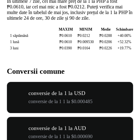
În ultimele 7 zile, cel mai mare preț de la 1 la PHP a fost
₱0.0610, iar cel mai mic a fost ₱0.0212. Puteți verifica mai
multe date în tabelul de mai jos, inclusiv prețul de la 1 la PHP în
ultimele 24 de ore, 30 de zile și 90 de zile.
MAXIM
MINIM
Medie
Schimbare
1 săptămână
₱0.0610
₱0.0212
₱0.0288
+40.00%
1 lună
₱0.0610
₱0.009530
₱0.0206
+52.32%
3 luni
₱0.0390
₱0.0164
₱0.0226
+19.77%
Conversii comune
conversie de la 1 la USD
conversie de la 1 1 la $0.000485
conversie de la 1 la AUD
conversie de la 1 1 la $0.000690