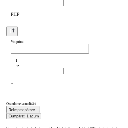
PHP
Voi primi
1
1
Ora ultimei actualizări --
Reîmprospătare
Cumpărați 1 acum