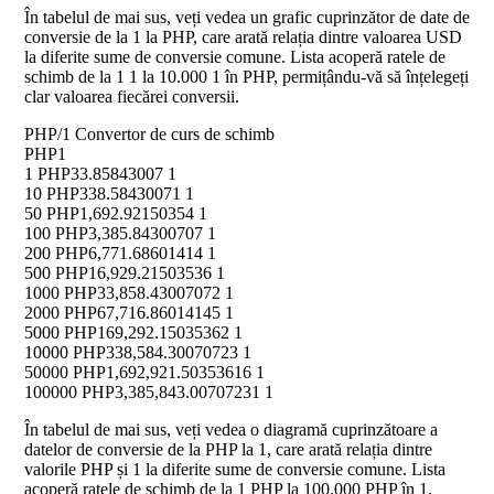
În tabelul de mai sus, veți vedea un grafic cuprinzător de date de
conversie de la 1 la PHP, care arată relația dintre valoarea USD
la diferite sume de conversie comune. Lista acoperă ratele de
schimb de la 1 1 la 10.000 1 în PHP, permițându-vă să înțelegeți
clar valoarea fiecărei conversii.
PHP/1 Convertor de curs de schimb
PHP
1
1 PHP
33.85843007 1
10 PHP
338.58430071 1
50 PHP
1,692.92150354 1
100 PHP
3,385.84300707 1
200 PHP
6,771.68601414 1
500 PHP
16,929.21503536 1
1000 PHP
33,858.43007072 1
2000 PHP
67,716.86014145 1
5000 PHP
169,292.15035362 1
10000 PHP
338,584.30070723 1
50000 PHP
1,692,921.50353616 1
100000 PHP
3,385,843.00707231 1
În tabelul de mai sus, veți vedea o diagramă cuprinzătoare a
datelor de conversie de la PHP la 1, care arată relația dintre
valorile PHP și 1 la diferite sume de conversie comune. Lista
acoperă ratele de schimb de la 1 PHP la 100.000 PHP în 1,