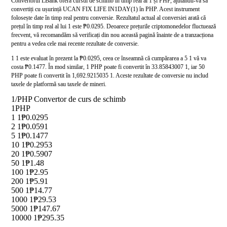
Convertorul LBank oferă cursul de schimb în timp real al 1 și PHP, ajutându-vă să
convertiți cu ușurință UCAN FIX LIFE IN1DAY(1) în PHP. Acest instrument
folosește date în timp real pentru conversie. Rezultatul actual al conversiei arată că
prețul în timp real al lui 1 este ₱0.0295. Deoarece prețurile criptomonedelor fluctuează
frecvent, vă recomandăm să verificați din nou această pagină înainte de a tranzacționa
pentru a vedea cele mai recente rezultate de conversie.
1 1 este evaluat în prezent la ₱0.0295, ceea ce înseamnă că cumpărarea a 5 1 vă va
costa ₱0.1477. În mod similar, 1 PHP poate fi convertit în 33.85843007 1, iar 50
PHP poate fi convertit în 1,692.9215035 1. Aceste rezultate de conversie nu includ
taxele de platformă sau taxele de mineri.
1/PHP Convertor de curs de schimb
1
PHP
1 1
₱0.0295
2 1
₱0.0591
5 1
₱0.1477
10 1
₱0.2953
20 1
₱0.5907
50 1
₱1.48
100 1
₱2.95
200 1
₱5.91
500 1
₱14.77
1000 1
₱29.53
5000 1
₱147.67
10000 1
₱295.35