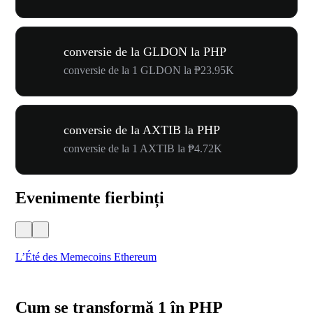
conversie de la GLDON la PHP
conversie de la 1 GLDON la ₱23.95K
conversie de la AXTIB la PHP
conversie de la 1 AXTIB la ₱4.72K
Evenimente fierbinți
L’Été des Memecoins Ethereum
WO
Cum se transformă 1 în PHP