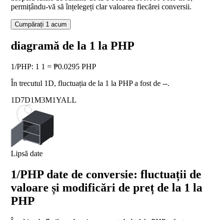
permițându-vă să înțelegeți clar valoarea fiecărei conversii.
Cumpărați 1 acum
diagramă de la 1 la PHP
1
/
PHP
:
1 1 = ₱0.0295 PHP
În trecutul 1D, fluctuația de la 1 la PHP a fost de
--
.
1D
7D
1M
3M
1Y
ALL
Lipsă date
1/PHP date de conversie: fluctuații de
valoare și modificări de preț de la 1 la
PHP