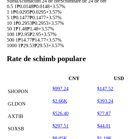
Sumă
Acum
acum 24 de ore
Schimbare de 24 de ore
0.5 1
₱0.0148
₱0.0148
+3.57%
1 1
₱0.0295
₱0.0295
+3.57%
5 1
₱0.1477
₱0.1477
+3.57%
10 1
₱0.2953
₱0.2953
+3.57%
50 1
₱1.48
₱1.48
+3.57%
100 1
₱2.95
₱2.95
+3.57%
500 1
₱14.77
₱14.77
+3.57%
1000 1
₱29.53
₱29.53
+3.57%
Rate de schimb populare
CNY
USD
$997.24
$147.52
SHOPON
$2.66K
$393.24
GLDON
$526.40
$77.87
AXTIB
$297.51
$44.01
SOXSB
$8.05K
$1.19K