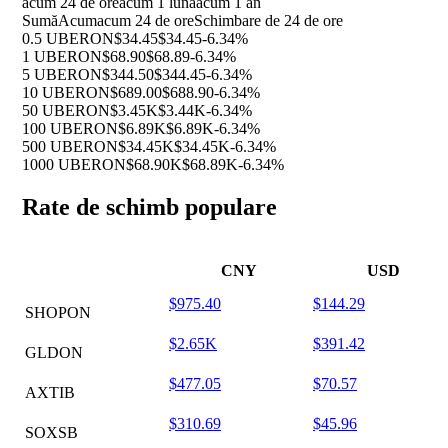
acum 24 de ore
acum 1 luna
acum 1 an
Sumă
Acum
acum 24 de ore
Schimbare de 24 de ore
0.5 UBERON
$34.45
$34.45
-6.34%
1 UBERON
$68.90
$68.89
-6.34%
5 UBERON
$344.50
$344.45
-6.34%
10 UBERON
$689.00
$688.90
-6.34%
50 UBERON
$3.45K
$3.44K
-6.34%
100 UBERON
$6.89K
$6.89K
-6.34%
500 UBERON
$34.45K
$34.45K
-6.34%
1000 UBERON
$68.90K
$68.89K
-6.34%
Rate de schimb populare
CNY
USD
$975.40
$144.29
SHOPON
$2.65K
$391.42
GLDON
$477.05
$70.57
AXTIB
$310.69
$45.96
SOXSB