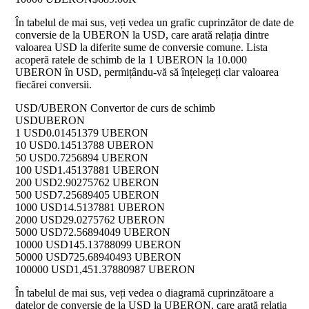
În tabelul de mai sus, veți vedea un grafic cuprinzător de date de
conversie de la UBERON la USD, care arată relația dintre
valoarea USD la diferite sume de conversie comune. Lista
acoperă ratele de schimb de la 1 UBERON la 10.000
UBERON în USD, permițându-vă să înțelegeți clar valoarea
fiecărei conversii.
USD/UBERON Convertor de curs de schimb
USD
UBERON
1 USD
0.01451379 UBERON
10 USD
0.14513788 UBERON
50 USD
0.7256894 UBERON
100 USD
1.45137881 UBERON
200 USD
2.90275762 UBERON
500 USD
7.25689405 UBERON
1000 USD
14.5137881 UBERON
2000 USD
29.0275762 UBERON
5000 USD
72.56894049 UBERON
10000 USD
145.13788099 UBERON
50000 USD
725.68940493 UBERON
100000 USD
1,451.37880987 UBERON
În tabelul de mai sus, veți vedea o diagramă cuprinzătoare a
datelor de conversie de la USD la UBERON, care arată relația