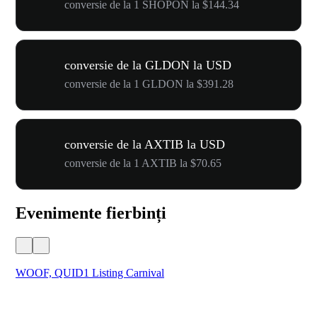
conversie de la 1 SHOPON la $144.34
conversie de la GLDON la USD
conversie de la 1 GLDON la $391.28
conversie de la AXTIB la USD
conversie de la 1 AXTIB la $70.65
Evenimente fierbinți
WOOF, QUID1 Listing Carnival
You