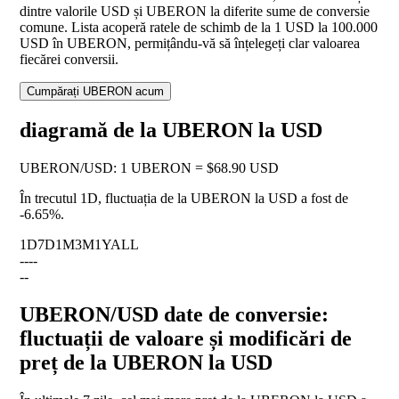
dintre valorile USD și UBERON la diferite sume de conversie
comune. Lista acoperă ratele de schimb de la 1 USD la 100.000
USD în UBERON, permițându-vă să înțelegeți clar valoarea
fiecărei conversii.
Cumpărați UBERON acum
diagramă de la UBERON la USD
UBERON
/
USD
:
1 UBERON = $68.90 USD
În trecutul 1D, fluctuația de la UBERON la USD a fost de
-6.65%
.
1D
7D
1M
3M
1Y
ALL
--
--
--
UBERON/USD date de conversie:
fluctuații de valoare și modificări de
preț de la UBERON la USD