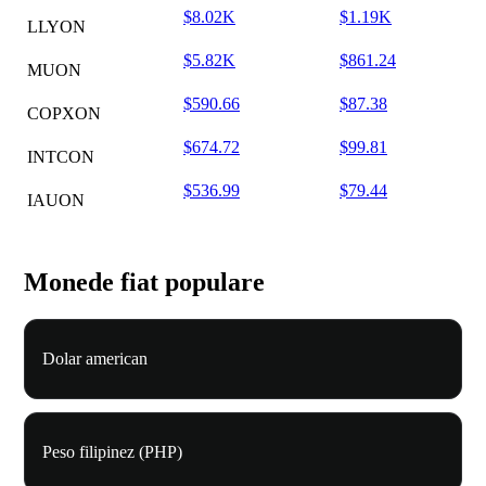
$8.02K
$1.19K
LLYON
$5.82K
$861.24
MUON
$590.66
$87.38
COPXON
$674.72
$99.81
INTCON
$536.99
$79.44
IAUON
Monede fiat populare
Dolar american
Peso filipinez (PHP)