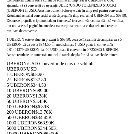
Convertorul LBank oferă cursul de schimb în timp real al UBERON și USD,
ajutându-vă să convertiți cu ușurință UBER (ONDO TOKENIZED STOCK)
(UBERON) în USD. Acest instrument folosește date în timp real pentru conversie.
Rezultatul actual al conversiei arată că prețul în timp real al lui UBERON este $68.90.
Deoarece prețurile criptomonedelor fluctuează frecvent, vă recomandăm să verificați
din nou această pagină înainte de a tranzacționa pentru a vedea cele mai recente
rezultate de conversie.
1 UBERON este evaluat în prezent la $68.90, ceea ce înseamnă că cumpărarea a 5
UBERON vă va costa $344.50. În mod similar, 1 USD poate fi convertit în
0.01451379 UBERON, iar 50 USD poate fi convertit în 0.7256895 UBERON.
Aceste rezultate de conversie nu includ taxele de platformă sau taxele de mineri.
UBERON/USD Convertor de curs de schimb
UBERON
USD
1 UBERON
$68.90
2 UBERON
$137.80
5 UBERON
$344.50
10 UBERON
$689.00
20 UBERON
$1.38K
50 UBERON
$3.45K
100 UBERON
$6.89K
200 UBERON
$13.78K
500 UBERON
$34.45K
1000 UBERON
$68.90K
5000 UBERON
$344.50K
10000 UBERON
$689.00K