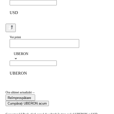
USD
Voi primi
UBERON
UBERON
Ora ultimei actualizări --
Reîmprospătare
Cumpărați UBERON acum