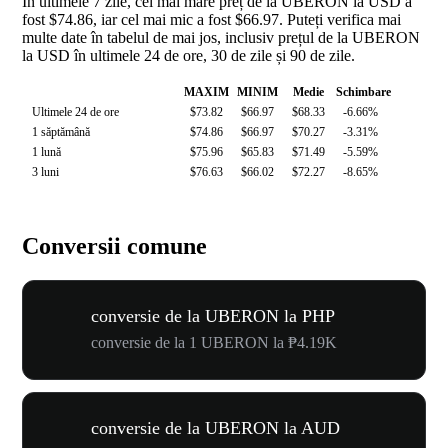
În ultimele 7 zile, cel mai mare preț de la UBERON la USD a
fost $74.86, iar cel mai mic a fost $66.97. Puteți verifica mai
multe date în tabelul de mai jos, inclusiv prețul de la UBERON
la USD în ultimele 24 de ore, 30 de zile și 90 de zile.
MAXIM
MINIM
Medie
Schimbare
Ultimele 24 de ore
$73.82
$66.97
$68.33
-6.66%
1 săptămână
$74.86
$66.97
$70.27
-3.31%
1 lună
$75.96
$65.83
$71.49
-5.59%
3 luni
$76.63
$66.02
$72.27
-8.65%
Conversii comune
conversie de la UBERON la PHP
conversie de la 1 UBERON la ₱4.19K
conversie de la UBERON la AUD