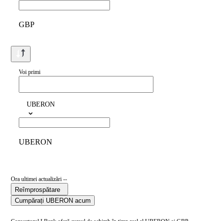
GBP
Voi primi
UBERON
UBERON
Ora ultimei actualizări --
Reîmprospătare
Cumpărați UBERON acum