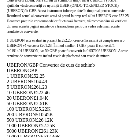
Convertorul LBank oferă cursul de schimb în timp real al UBERON și GBP,
ajutându-vă să convertiți cu ușurință UBER (ONDO TOKENIZED STOCK)
(UBERON) în GBP. Acest instrument folosește date în timp real pentru conversie.
Rezultatul actual al conversiei arată că prețul în timp real al lui UBERON este £52.25.
Deoarece prețurile criptomonedelor fluctuează frecvent, vă recomandăm să verificați
din nou această pagină înainte de a tranzacționa pentru a vedea cele mai recente
rezultate de conversie.
1 UBERON este evaluat în prezent la £52.25, ceea ce înseamnă că cumpărarea a 5
UBERON vă va costa £261.23. În mod similar, 1 GBP poate fi convertit în
0.0191401 UBERON, iar 50 GBP poate fi convertit în 0.957005 UBERON. Aceste
rezultate de conversie nu includ taxele de platformă sau taxele de mineri.
UBERON/GBP Convertor de curs de schimb
UBERON
GBP
1 UBERON
£52.25
2 UBERON
£104.49
5 UBERON
£261.23
10 UBERON
£522.46
20 UBERON
£1.04K
50 UBERON
£2.61K
100 UBERON
£5.22K
200 UBERON
£10.45K
500 UBERON
£26.12K
1000 UBERON
£52.25K
5000 UBERON
£261.23K
10000 UBERON
£522.46K