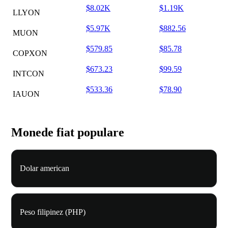
$8.02K
$1.19K
LLYON
$5.97K
$882.56
MUON
$579.85
$85.78
COPXON
$673.23
$99.59
INTCON
$533.36
$78.90
IAUON
Monede fiat populare
Dolar american
Peso filipinez (PHP)