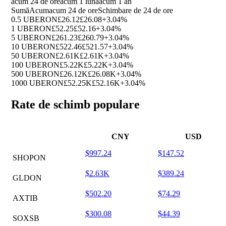
acum 24 de ore
acum 1 luna
acum 1 an
Sumă
Acum
acum 24 de ore
Schimbare de 24 de ore
0.5 UBERON
£26.12
£26.08
+3.04%
1 UBERON
£52.25
£52.16
+3.04%
5 UBERON
£261.23
£260.79
+3.04%
10 UBERON
£522.46
£521.57
+3.04%
50 UBERON
£2.61K
£2.61K
+3.04%
100 UBERON
£5.22K
£5.22K
+3.04%
500 UBERON
£26.12K
£26.08K
+3.04%
1000 UBERON
£52.25K
£52.16K
+3.04%
Rate de schimb populare
CNY
USD
$997.24
$147.52
SHOPON
$2.63K
$389.24
GLDON
$502.20
$74.29
AXTIB
$300.08
$44.39
SOXSB