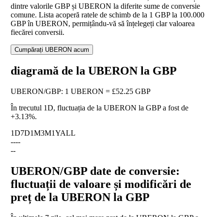
dintre valorile GBP și UBERON la diferite sume de conversie
comune. Lista acoperă ratele de schimb de la 1 GBP la 100.000
GBP în UBERON, permițându-vă să înțelegeți clar valoarea
fiecărei conversii.
Cumpărați UBERON acum
diagramă de la UBERON la GBP
UBERON
/
GBP
:
1 UBERON = £52.25 GBP
În trecutul 1D, fluctuația de la UBERON la GBP a fost de
+3.13%
.
1D
7D
1M
3M
1Y
ALL
--
--
--
UBERON/GBP date de conversie:
fluctuații de valoare și modificări de
preț de la UBERON la GBP