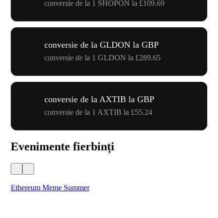
conversie de la 1 SHOPON la £109.69
conversie de la GLDON la GBP
conversie de la 1 GLDON la £289.65
conversie de la AXTIB la GBP
conversie de la 1 AXTIB la £55.24
Evenimente fierbinți
Ethereum Meme Summer
WO