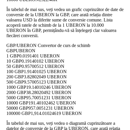
În tabelul de mai sus, veți vedea un grafic cuprinzător de date de
conversie de la UBERON la GBP, care arată relația dintre
valoarea USD la diferite sume de conversie comune. Lista
acoperă ratele de schimb de la 1 UBERON la 10.000
UBERON în GBP, permițându-vă să înțelegeți clar valoarea
fiecărei conversii.
GBP/UBERON Convertor de curs de schimb
GBP
UBERON
1 GBP
0.0191401 UBERON
10 GBP
0.19140102 UBERON
50 GBP
0.95700512 UBERON
100 GBP
1.91401025 UBERON
200 GBP
3.82802049 UBERON
500 GBP
9.57005123 UBERON
1000 GBP
19.14010246 UBERON
2000 GBP
38.28020492 UBERON
5000 GBP
95.70051231 UBERON
10000 GBP
191.40102462 UBERON
50000 GBP
957.0051231 UBERON
100000 GBP
1,914.01024619 UBERON
În tabelul de mai sus, veți vedea o diagramă cuprinzătoare a
datelor de conversie de la GBP la UBERON, care arată relația