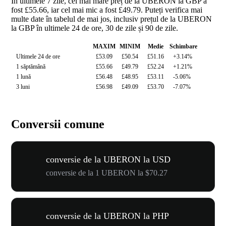
În ultimele 7 zile, cel mai mare preț de la UBERON la GBP a
fost £55.66, iar cel mai mic a fost £49.79. Puteți verifica mai
multe date în tabelul de mai jos, inclusiv prețul de la UBERON
la GBP în ultimele 24 de ore, 30 de zile și 90 de zile.
MAXIM
MINIM
Medie
Schimbare
Ultimele 24 de ore
£53.09
£50.54
£51.16
+3.14%
1 săptămână
£55.66
£49.79
£52.24
+1.21%
1 lună
£56.48
£48.95
£53.11
-5.06%
3 luni
£56.98
£49.09
£53.70
-7.07%
Conversii comune
conversie de la UBERON la USD
conversie de la 1 UBERON la $70.27
conversie de la UBERON la PHP