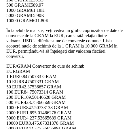
500 GRAM
€589.97
1000 GRAM
€1.18K
5000 GRAM
€5.90K
10000 GRAM
€11.80K
În tabelul de mai sus, veți vedea un grafic cuprinzător de date de
conversie de la GRAM la EUR, care arată relația dintre
valoarea USD la diferite sume de conversie comune. Lista
acoperă ratele de schimb de la 1 GRAM la 10.000 GRAM în
EUR, permițându-vă să înțelegeți clar valoarea fiecărei
conversii.
EUR/GRAM Convertor de curs de schimb
EUR
GRAM
1 EUR
0.84750733 GRAM
10 EUR
8.47507331 GRAM
50 EUR
42.37536657 GRAM
100 EUR
84.75073314 GRAM
200 EUR
169.50146628 GRAM
500 EUR
423.75366569 GRAM
1000 EUR
847.50733138 GRAM
2000 EUR
1,695.01466276 GRAM
5000 EUR
4,237.53665689 GRAM
10000 EUR
8,475.07331378 GRAM
50000 EUR
42,375.36656891 GRAM