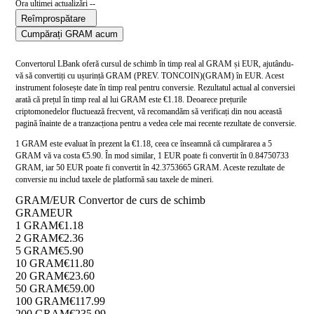
Ora ultimei actualizări --
Reîmprospătare
Cumpărați GRAM acum
Convertorul LBank oferă cursul de schimb în timp real al GRAM și EUR, ajutându-
vă să convertiți cu ușurință GRAM (PREV. TONCOIN)(GRAM) în EUR. Acest
instrument folosește date în timp real pentru conversie. Rezultatul actual al conversiei
arată că prețul în timp real al lui GRAM este €1.18. Deoarece prețurile
criptomonedelor fluctuează frecvent, vă recomandăm să verificați din nou această
pagină înainte de a tranzacționa pentru a vedea cele mai recente rezultate de conversie.
1 GRAM este evaluat în prezent la €1.18, ceea ce înseamnă că cumpărarea a 5
GRAM vă va costa €5.90. În mod similar, 1 EUR poate fi convertit în 0.84750733
GRAM, iar 50 EUR poate fi convertit în 42.3753665 GRAM. Aceste rezultate de
conversie nu includ taxele de platformă sau taxele de mineri.
GRAM/EUR Convertor de curs de schimb
GRAM
EUR
1 GRAM
€1.18
2 GRAM
€2.36
5 GRAM
€5.90
10 GRAM
€11.80
20 GRAM
€23.60
50 GRAM
€59.00
100 GRAM
€117.99
200 GRAM
€235.99