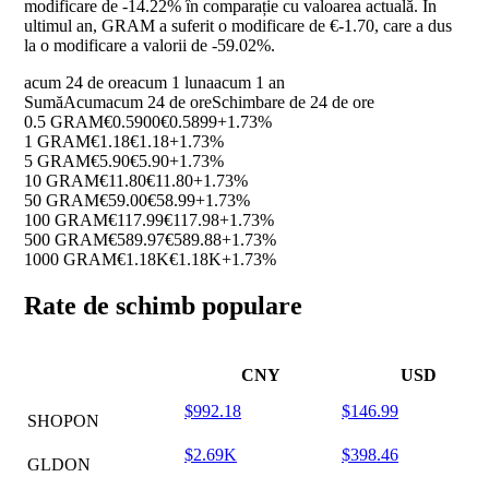
modificare de
-14.22%
în comparație cu valoarea actuală. În
ultimul an, GRAM a suferit o modificare de €-1.70, care a dus
la o modificare a valorii de
-59.02%
.
acum 24 de ore
acum 1 luna
acum 1 an
Sumă
Acum
acum 24 de ore
Schimbare de 24 de ore
0.5 GRAM
€0.5900
€0.5899
+1.73%
1 GRAM
€1.18
€1.18
+1.73%
5 GRAM
€5.90
€5.90
+1.73%
10 GRAM
€11.80
€11.80
+1.73%
50 GRAM
€59.00
€58.99
+1.73%
100 GRAM
€117.99
€117.98
+1.73%
500 GRAM
€589.97
€589.88
+1.73%
1000 GRAM
€1.18K
€1.18K
+1.73%
Rate de schimb populare
CNY
USD
$992.18
$146.99
SHOPON
$2.69K
$398.46
GLDON