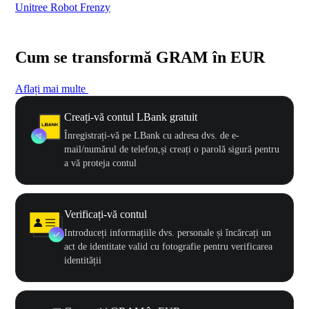
Unitree Robot Frenzy
$50
Cum se transformă GRAM în EUR
Aflați mai multe
Creați-vă contul LBank gratuit
Înregistrați-vă pe LBank cu adresa dvs. de e-
mail/numărul de telefon,și creați o parolă sigură pentru
a vă proteja contul
Verificați-vă contul
Introduceți informațiile dvs. personale și încărcați un
act de identitate valid cu fotografie pentru verificarea
identității