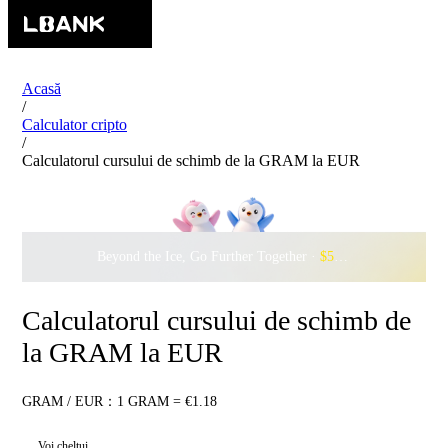
Acasă
/
Calculator cripto
/
Calculatorul cursului de schimb de la GRAM la EUR
Beyond the Ice, Go Further Together ·
$500,000
to Waddle w
Calculatorul cursului de schimb de
la GRAM la EUR
GRAM / EUR：1 GRAM = €1.18
Voi cheltui