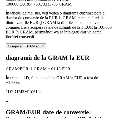
100000 EUR
84,750.73313783 GRAM
În tabelul de mai sus, veți vedea o diagramă cuprinzătoare a
datelor de conversie de la EUR la GRAM, care arată relația
dintre valorile EUR și GRAM la diferite sume de conversie
comune. Lista acoperă ratele de schimb de la 1 EUR la 100.000
EUR în GRAM, permițându-vă să înțelegeți clar valoarea
fiecărei conversii.
Cumpărați GRAM acum
diagramă de la GRAM la EUR
GRAM
/
EUR
:
1 GRAM = €1.18 EUR
În trecutul 1D, fluctuația de la GRAM la EUR a fost de
+1.73%
.
1D
7D
1M
3M
1Y
ALL
--
--
--
GRAM/EUR date de conversie: