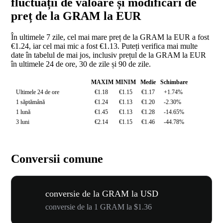
fluctuații de valoare și modificări de
preț de la GRAM la EUR
În ultimele 7 zile, cel mai mare preț de la GRAM la EUR a fost
€1.24, iar cel mai mic a fost €1.13. Puteți verifica mai multe
date în tabelul de mai jos, inclusiv prețul de la GRAM la EUR
în ultimele 24 de ore, 30 de zile și 90 de zile.
MAXIM
MINIM
Medie
Schimbare
Ultimele 24 de ore
€1.18
€1.15
€1.17
+1.74%
1 săptămână
€1.24
€1.13
€1.20
-2.30%
1 lună
€1.45
€1.13
€1.28
-14.65%
3 luni
€2.14
€1.15
€1.46
-44.78%
Conversii comune
conversie de la GRAM la USD
conversie de la 1 GRAM la $1.36