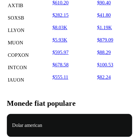
$610.20
$90.40
AXTIB
$282.15
$41.80
SOXSB
$8.03K
$1.19K
LLYON
$5.93K
$879.09
MUON
$595.97
$88.29
COPXON
$678.58
$100.53
INTCON
$555.11
$82.24
IAUON
Monede fiat populare
Dolar american