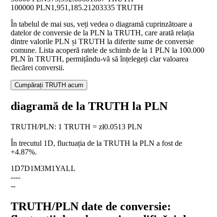
100000 PLN
1,951,185.21203335 TRUTH
În tabelul de mai sus, veți vedea o diagramă cuprinzătoare a
datelor de conversie de la PLN la TRUTH, care arată relația
dintre valorile PLN și TRUTH la diferite sume de conversie
comune. Lista acoperă ratele de schimb de la 1 PLN la 100.000
PLN în TRUTH, permițându-vă să înțelegeți clar valoarea
fiecărei conversii.
Cumpărați TRUTH acum
diagramă de la TRUTH la PLN
TRUTH
/
PLN
:
1 TRUTH = zł0.0513 PLN
În trecutul 1D, fluctuația de la TRUTH la PLN a fost de
+4.87%
.
1D
7D
1M
3M
1Y
ALL
--
--
--
TRUTH/PLN date de conversie: