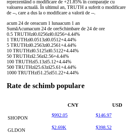
reprezentând o modificare de
+21.85%
în comparație cu
valoarea actuală. În ultimul an, TRUTH a suferit o modificare
de
--
, care a dus la o modificare a valorii de
--
.
acum 24 de ore
acum 1 luna
acum 1 an
Sumă
Acum
acum 24 de ore
Schimbare de 24 de ore
0.5 TRUTH
zł0.0256
zł0.0256
+4.44%
1 TRUTH
zł0.0513
zł0.0512
+4.44%
5 TRUTH
zł0.2563
zł0.2561
+4.44%
10 TRUTH
zł0.5125
zł0.5122
+4.44%
50 TRUTH
zł2.56
zł2.56
+4.44%
100 TRUTH
zł5.13
zł5.12
+4.44%
500 TRUTH
zł25.63
zł25.61
+4.44%
1000 TRUTH
zł51.25
zł51.22
+4.44%
Rate de schimb populare
CNY
USD
$992.05
$146.97
SHOPON
$2.69K
$398.52
GLDON