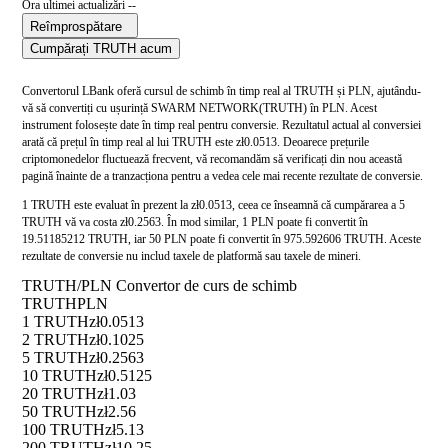
Ora ultimei actualizări --
Reîmprospătare
Cumpărați TRUTH acum
Convertorul LBank oferă cursul de schimb în timp real al TRUTH și PLN, ajutându-
vă să convertiți cu ușurință SWARM NETWORK(TRUTH) în PLN. Acest
instrument folosește date în timp real pentru conversie. Rezultatul actual al conversiei
arată că prețul în timp real al lui TRUTH este zł0.0513. Deoarece prețurile
criptomonedelor fluctuează frecvent, vă recomandăm să verificați din nou această
pagină înainte de a tranzacționa pentru a vedea cele mai recente rezultate de conversie.
1 TRUTH este evaluat în prezent la zł0.0513, ceea ce înseamnă că cumpărarea a 5
TRUTH vă va costa zł0.2563. În mod similar, 1 PLN poate fi convertit în
19.51185212 TRUTH, iar 50 PLN poate fi convertit în 975.592606 TRUTH. Aceste
rezultate de conversie nu includ taxele de platformă sau taxele de mineri.
TRUTH/PLN Convertor de curs de schimb
TRUTH
PLN
1 TRUTH
zł0.0513
2 TRUTH
zł0.1025
5 TRUTH
zł0.2563
10 TRUTH
zł0.5125
20 TRUTH
zł1.03
50 TRUTH
zł2.56
100 TRUTH
zł5.13
200 TRUTH
zł10.25