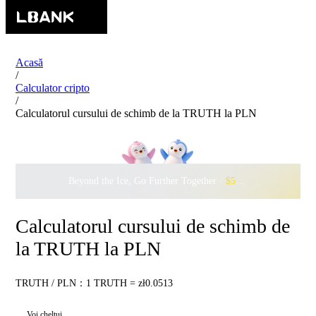
Acasă
/
Calculator cripto
/
Calculatorul cursului de schimb de la TRUTH la PLN
Beyond the Ice, Go Further Together ·
$500,000
to Waddle w
Calculatorul cursului de schimb de
la TRUTH la PLN
TRUTH / PLN：1 TRUTH = zł0.0513
Voi cheltui