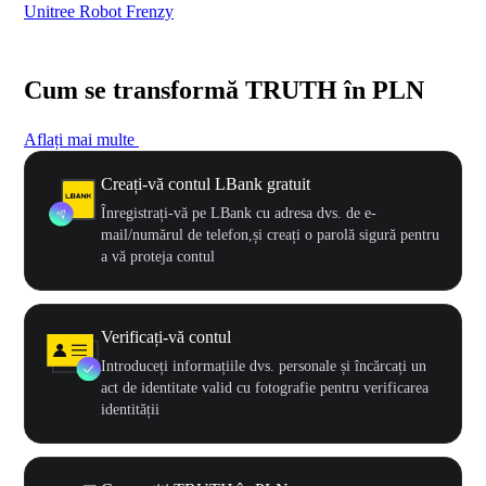
Unitree Robot Frenzy
$50
Cum se transformă TRUTH în PLN
Aflați mai multe
Creați-vă contul LBank gratuit
Înregistrați-vă pe LBank cu adresa dvs. de e-
mail/numărul de telefon,și creați o parolă sigură pentru
a vă proteja contul
Verificați-vă contul
Introduceți informațiile dvs. personale și încărcați un
act de identitate valid cu fotografie pentru verificarea
identității