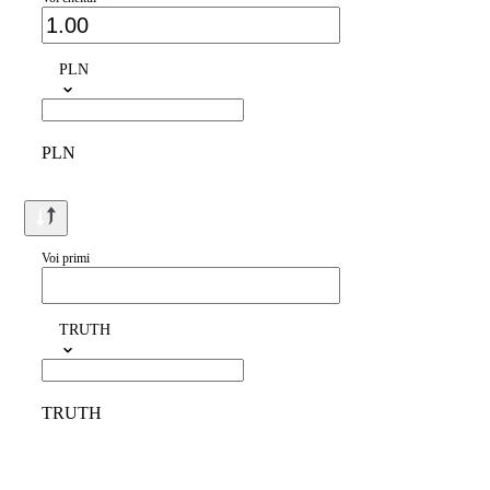
PLN
PLN
Voi primi
TRUTH
TRUTH