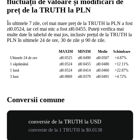
fluctuații de valoare și modificări de
preț de la TRUTH la PLN
În ultimele 7 zile, cel mai mare preț de la TRUTH la PLN a fost
zł0.0524, iar cel mai mic a fost zł0.0455. Puteți verifica mai
multe date în tabelul de mai jos, inclusiv prețul de la TRUTH la
PLN în ultimele 24 de ore, 30 de zile și 90 de zile.
MAXIM
MINIM
Medie
Schimbare
Ultimele 24 de ore
zł0.0525
zł0.0490
zł0.0507
+4.87%
1 săptămână
zł0.0524
zł0.0455
zł0.0480
+12.11%
1 lună
zł0.0524
zł0.0414
zł0.0466
+22.87%
3 luni
zł0.0869
zł0.0379
zł0.0491
+4.72%
Conversii comune
conversie de la TRUTH la USD
conversie de la 1 TRUTH la $0.0138