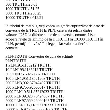
500 TRUTH
zł25.63
1000 TRUTH
zł51.25
5000 TRUTH
zł256.25
10000 TRUTH
zł512.51
În tabelul de mai sus, veți vedea un grafic cuprinzător de date de
conversie de la TRUTH la PLN, care arată relația dintre
valoarea USD la diferite sume de conversie comune. Lista
acoperă ratele de schimb de la 1 TRUTH la 10.000 TRUTH în
PLN, permițându-vă să înțelegeți clar valoarea fiecărei
conversii.
PLN/TRUTH Convertor de curs de schimb
PLN
TRUTH
1 PLN
19.51185212 TRUTH
10 PLN
195.1185212 TRUTH
50 PLN
975.59260602 TRUTH
100 PLN
1,951.18521203 TRUTH
200 PLN
3,902.37042407 TRUTH
500 PLN
9,755.92606017 TRUTH
1000 PLN
19,511.85212033 TRUTH
2000 PLN
39,023.70424067 TRUTH
5000 PLN
97,559.26060167 TRUTH
10000 PLN
195,118.52120333 TRUTH
50000 PLN
975,592.60601667 TRUTH