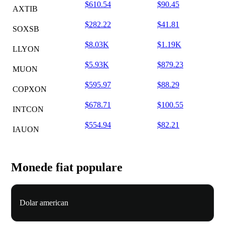
$610.54
$90.45
AXTIB
$282.22
$41.81
SOXSB
$8.03K
$1.19K
LLYON
$5.93K
$879.23
MUON
$595.97
$88.29
COPXON
$678.71
$100.55
INTCON
$554.94
$82.21
IAUON
Monede fiat populare
Dolar american