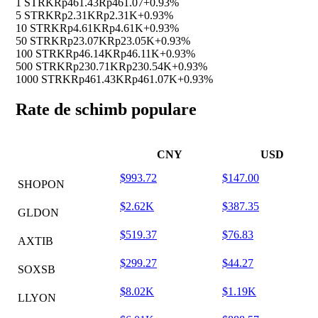
1 STRK
Rp461.43
Rp461.07
+0.93%
5 STRK
Rp2.31K
Rp2.31K
+0.93%
10 STRK
Rp4.61K
Rp4.61K
+0.93%
50 STRK
Rp23.07K
Rp23.05K
+0.93%
100 STRK
Rp46.14K
Rp46.11K
+0.93%
500 STRK
Rp230.71K
Rp230.54K
+0.93%
1000 STRK
Rp461.43K
Rp461.07K
+0.93%
Rate de schimb populare
CNY
USD
$993.72
$147.00
SHOPON
$2.62K
$387.35
GLDON
$519.37
$76.83
AXTIB
$299.27
$44.27
SOXSB
$8.02K
$1.19K
LLYON