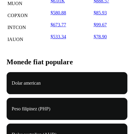
$6.01K
$888.57
MUON
$580.88
$85.93
COPXON
$673.77
$99.67
INTCON
$533.34
$78.90
IAUON
Monede fiat populare
Dolar american
Peso filipinez (PHP)