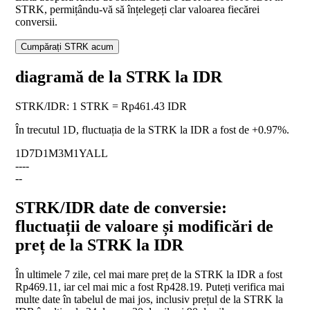
STRK, permițându-vă să înțelegeți clar valoarea fiecărei
conversii.
Cumpărați STRK acum
diagramă de la STRK la IDR
STRK
/
IDR
:
1 STRK = Rp461.43 IDR
În trecutul 1D, fluctuația de la STRK la IDR a fost de
+0.97%
.
1D
7D
1M
3M
1Y
ALL
--
--
--
STRK/IDR date de conversie:
fluctuații de valoare și modificări de
preț de la STRK la IDR
În ultimele 7 zile, cel mai mare preț de la STRK la IDR a fost
Rp469.11, iar cel mai mic a fost Rp428.19. Puteți verifica mai
multe date în tabelul de mai jos, inclusiv prețul de la STRK la