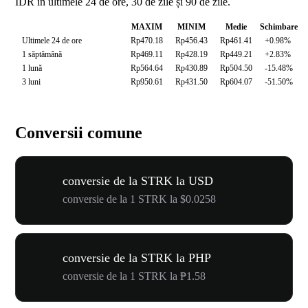
IDR în ultimele 24 de ore, 30 de zile și 90 de zile.
MAXIM
MINIM
Medie
Schimbare
Ultimele 24 de ore
Rp470.18
Rp456.43
Rp461.41
+0.98%
1 săptămână
Rp469.11
Rp428.19
Rp449.21
+2.83%
1 lună
Rp564.64
Rp430.89
Rp504.50
-15.48%
3 luni
Rp950.61
Rp431.50
Rp604.07
-51.50%
Conversii comune
conversie de la STRK la USD
conversie de la 1 STRK la $0.0258
conversie de la STRK la PHP
conversie de la 1 STRK la ₱1.58