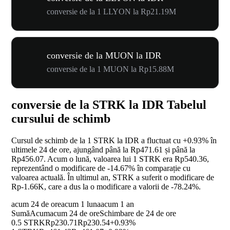
conversie de la 1 LLYON la Rp21.19M
conversie de la MUON la IDR
conversie de la 1 MUON la Rp15.88M
conversie de la STRK la IDR Tabelul
cursului de schimb
Cursul de schimb de la 1 STRK la IDR a fluctuat cu
+0.93%
în
ultimele 24 de ore, ajungând până la Rp471.61 și până la
Rp456.07. Acum o lună, valoarea lui 1 STRK era Rp540.36,
reprezentând o modificare de
-14.67%
în comparație cu
valoarea actuală. În ultimul an, STRK a suferit o modificare de
Rp-1.66K, care a dus la o modificare a valorii de
-78.24%
.
acum 24 de ore
acum 1 luna
acum 1 an
Sumă
Acum
acum 24 de ore
Schimbare de 24 de ore
0.5 STRK
Rp230.71
Rp230.54
+0.93%