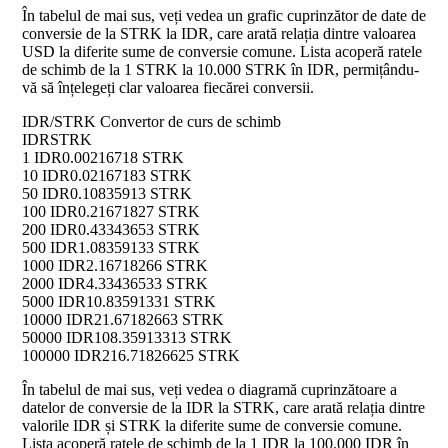
În tabelul de mai sus, veți vedea un grafic cuprinzător de date de
conversie de la STRK la IDR, care arată relația dintre valoarea
USD la diferite sume de conversie comune. Lista acoperă ratele
de schimb de la 1 STRK la 10.000 STRK în IDR, permițându-
vă să înțelegeți clar valoarea fiecărei conversii.
IDR/STRK Convertor de curs de schimb
IDR
STRK
1 IDR
0.00216718 STRK
10 IDR
0.02167183 STRK
50 IDR
0.10835913 STRK
100 IDR
0.21671827 STRK
200 IDR
0.43343653 STRK
500 IDR
1.08359133 STRK
1000 IDR
2.16718266 STRK
2000 IDR
4.33436533 STRK
5000 IDR
10.83591331 STRK
10000 IDR
21.67182663 STRK
50000 IDR
108.35913313 STRK
100000 IDR
216.71826625 STRK
În tabelul de mai sus, veți vedea o diagramă cuprinzătoare a
datelor de conversie de la IDR la STRK, care arată relația dintre
valorile IDR și STRK la diferite sume de conversie comune.
Lista acoperă ratele de schimb de la 1 IDR la 100.000 IDR în