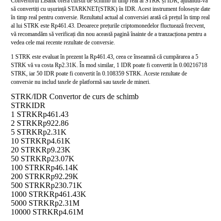
Convertorul LBank oferă cursul de schimb în timp real al STRK și IDR, ajutându-vă
să convertiți cu ușurință STARKNET(STRK) în IDR. Acest instrument folosește date
în timp real pentru conversie. Rezultatul actual al conversiei arată că prețul în timp real
al lui STRK este Rp461.43. Deoarece prețurile criptomonedelor fluctuează frecvent,
vă recomandăm să verificați din nou această pagină înainte de a tranzacționa pentru a
vedea cele mai recente rezultate de conversie.
1 STRK este evaluat în prezent la Rp461.43, ceea ce înseamnă că cumpărarea a 5
STRK vă va costa Rp2.31K. În mod similar, 1 IDR poate fi convertit în 0.00216718
STRK, iar 50 IDR poate fi convertit în 0.108359 STRK. Aceste rezultate de
conversie nu includ taxele de platformă sau taxele de mineri.
STRK/IDR Convertor de curs de schimb
STRK
IDR
1 STRK
Rp461.43
2 STRK
Rp922.86
5 STRK
Rp2.31K
10 STRK
Rp4.61K
20 STRK
Rp9.23K
50 STRK
Rp23.07K
100 STRK
Rp46.14K
200 STRK
Rp92.29K
500 STRK
Rp230.71K
1000 STRK
Rp461.43K
5000 STRK
Rp2.31M
10000 STRK
Rp4.61M