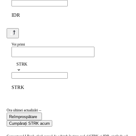
IDR
Voi primi
STRK
STRK
Ora ultimei actualizări --
Reîmprospătare
Cumpărați STRK acum