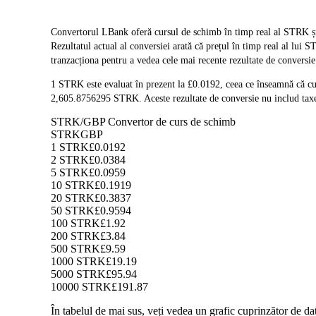
Convertorul LBank oferă cursul de schimb în timp real al STRK ș
Rezultatul actual al conversiei arată că prețul în timp real al lu
tranzacționa pentru a vedea cele mai recente rezultate de conversie
1 STRK este evaluat în prezent la £0.0192, ceea ce înseamnă că c
2,605.8756295 STRK. Aceste rezultate de conversie nu includ taxe
STRK/GBP Convertor de curs de schimb
STRK
GBP
1 STRK
£0.0192
2 STRK
£0.0384
5 STRK
£0.0959
10 STRK
£0.1919
20 STRK
£0.3837
50 STRK
£0.9594
100 STRK
£1.92
200 STRK
£3.84
500 STRK
£9.59
1000 STRK
£19.19
5000 STRK
£95.94
10000 STRK
£191.87
În tabelul de mai sus, veți vedea un grafic cuprinzător de 