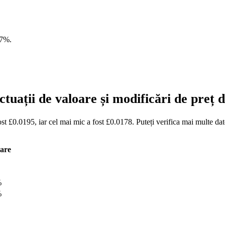
57%
.
tuații de valoare și modificări de preț
st £0.0195, iar cel mai mic a fost £0.0178. Puteți verifica mai multe da
are
%
%