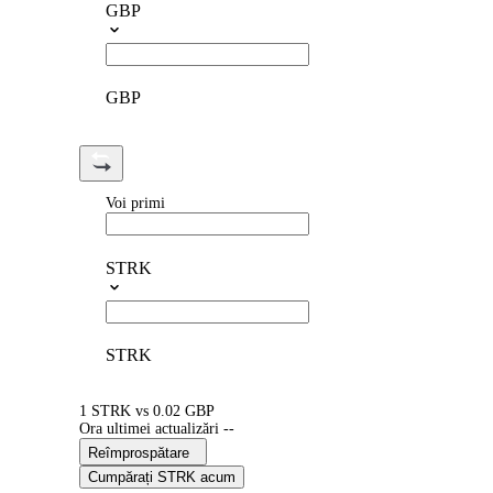
GBP
GBP
Voi primi
STRK
STRK
1 STRK vs 0.02 GBP
Ora ultimei actualizări --
Reîmprospătare
Cumpărați STRK acum