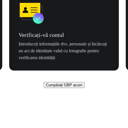
Verificați-vă contul
Introduceți informațiile dvs. personale și încărcați
un act de identitate valid cu fotografie pentru
verificarea identității
Cumpărați GBP acum