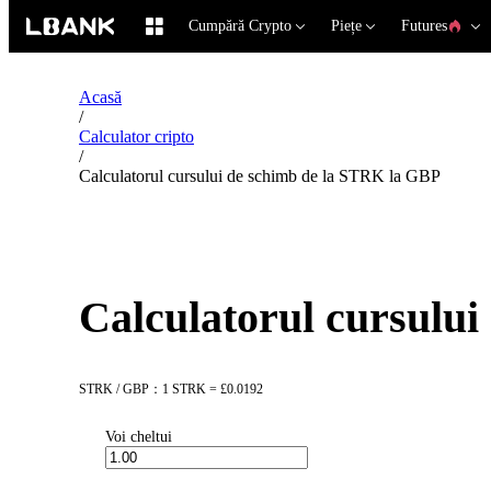
Cumpără Crypto
Piețe
Futures
Acasă
/
Calculator cripto
/
Calculatorul cursului de schimb de la STRK la GBP
Calculatorul cursulu
STRK / GBP：1 STRK = £0.0192
Voi cheltui