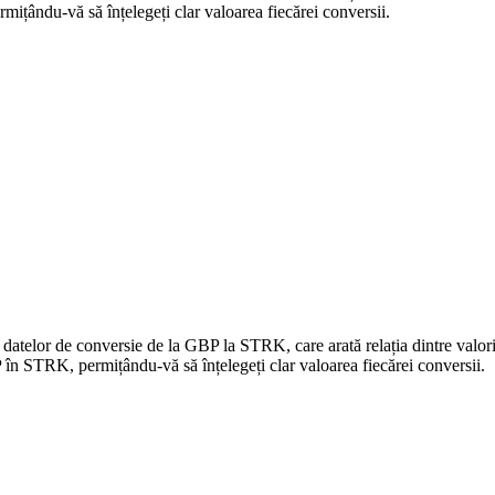
țându-vă să înțelegeți clar valoarea fiecărei conversii.
a datelor de conversie de la GBP la STRK, care arată relația dintre val
n STRK, permițându-vă să înțelegeți clar valoarea fiecărei conversii.