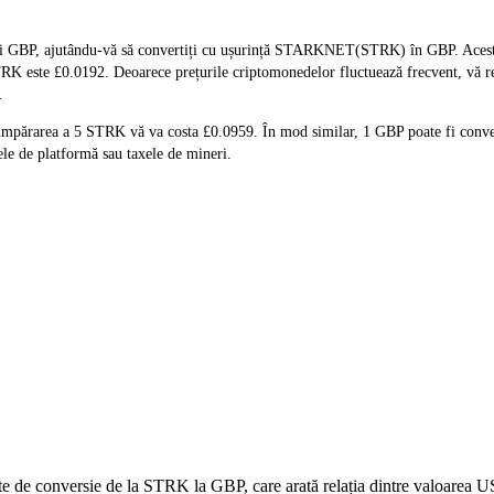
i GBP, ajutându-vă să convertiți cu ușurință STARKNET(STRK) în GBP. Acest in
i STRK este £0.0192. Deoarece prețurile criptomonedelor fluctuează frecvent, vă 
.
umpărarea a 5 STRK vă va costa £0.0959. În mod similar, 1 GBP poate fi conve
le de platformă sau taxele de mineri.
date de conversie de la STRK la GBP, care arată relația dintre valoarea