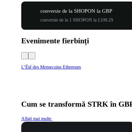
conversie de la SHOPON la GBP
conversie de la 1 SHOPON la £109.29
Evenimente fierbinți
L’Été des Memecoins Ethereum
Cum se transformă STRK în GB
Aflați mai multe