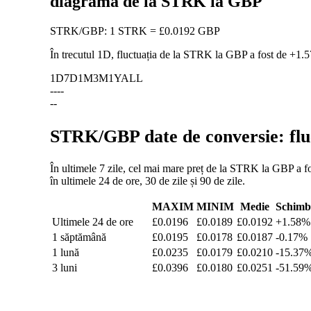
diagramă de la STRK la GBP
STRK
/
GBP
:
1 STRK = £0.0192 GBP
În trecutul 1D, fluctuația de la STRK la GBP a fost de
+1.
1D
7D
1M
3M
1Y
ALL
--
--
--
STRK/GBP date de conversie: fluc
În ultimele 7 zile, cel mai mare preț de la STRK la GBP a fo
în ultimele 24 de ore, 30 de zile și 90 de zile.
MAXIM
MINIM
Medie
Schimb
Ultimele 24 de ore
£0.0196
£0.0189
£0.0192
+1.58%
1 săptămână
£0.0195
£0.0178
£0.0187
-0.17%
1 lună
£0.0235
£0.0179
£0.0210
-15.37
3 luni
£0.0396
£0.0180
£0.0251
-51.59