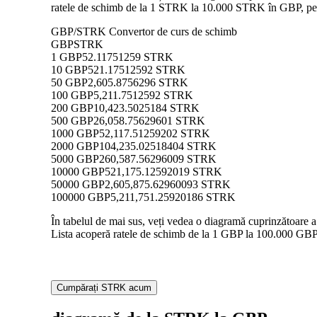
ratele de schimb de la 1 STRK la 10.000 STRK în GBP, permi
GBP/STRK Convertor de curs de schimb
GBP
STRK
1 GBP
52.11751259 STRK
10 GBP
521.17512592 STRK
50 GBP
2,605.8756296 STRK
100 GBP
5,211.7512592 STRK
200 GBP
10,423.5025184 STRK
500 GBP
26,058.75629601 STRK
1000 GBP
52,117.51259202 STRK
2000 GBP
104,235.02518404 STRK
5000 GBP
260,587.56296009 STRK
10000 GBP
521,175.12592019 STRK
50000 GBP
2,605,875.62960093 STRK
100000 GBP
5,211,751.25920186 STRK
În tabelul de mai sus, veți vedea o diagramă cuprinzătoare 
Lista acoperă ratele de schimb de la 1 GBP la 100.000 GBP î
Cumpărați STRK acum