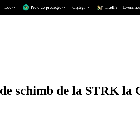
Loc
Piețe de predicție
Câştiga
TradFi
Eveniment
i de schimb de la STRK la