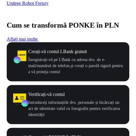
Unitree Robot Frenzy
$50
Cum se transformă PONKE în PLN
Aflați mai multe
Creați-vă contul LBank gratuit
Înregistrați-vă pe LBank cu adresa dvs. de e-
mail/numărul de telefon,și creați o parolă sigură pentru
a vă proteja contul
Verificați-vă contul
Introduceți informațiile dvs. personale și încărcați un
act de identitate valid cu fotografie pentru verificarea
identității