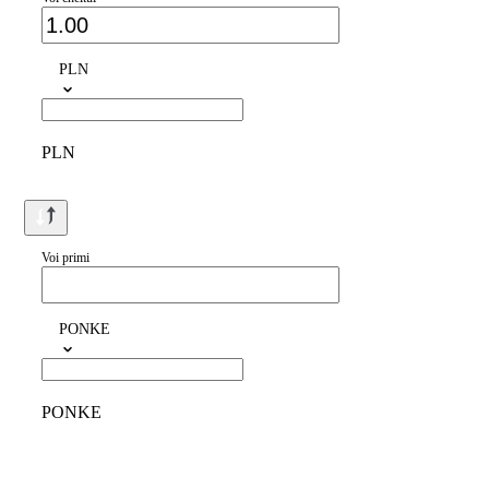
PLN
PLN
Voi primi
PONKE
PONKE