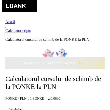
Acasă
/
Calculator cripto
/
Calculatorul cursului de schimb de la PONKE la PLN
Beyond the Ice, Go Further Together ·
$500,000
to Waddle w
Calculatorul cursului de schimb de
la PONKE la PLN
PONKE / PLN：1 PONKE = zł0.0630
Voi cheltui