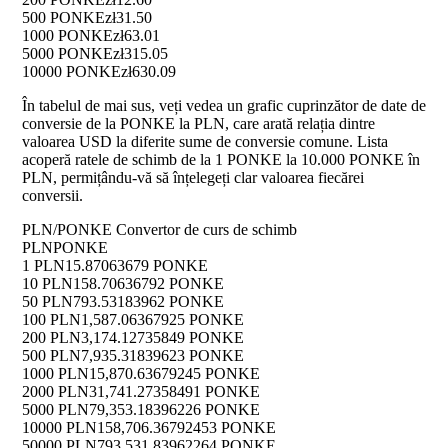
500 PONKE
zł31.50
1000 PONKE
zł63.01
5000 PONKE
zł315.05
10000 PONKE
zł630.09
În tabelul de mai sus, veți vedea un grafic cuprinzător de date de
conversie de la PONKE la PLN, care arată relația dintre
valoarea USD la diferite sume de conversie comune. Lista
acoperă ratele de schimb de la 1 PONKE la 10.000 PONKE în
PLN, permițându-vă să înțelegeți clar valoarea fiecărei
conversii.
PLN/PONKE Convertor de curs de schimb
PLN
PONKE
1 PLN
15.87063679 PONKE
10 PLN
158.70636792 PONKE
50 PLN
793.53183962 PONKE
100 PLN
1,587.06367925 PONKE
200 PLN
3,174.12735849 PONKE
500 PLN
7,935.31839623 PONKE
1000 PLN
15,870.63679245 PONKE
2000 PLN
31,741.27358491 PONKE
5000 PLN
79,353.18396226 PONKE
10000 PLN
158,706.36792453 PONKE
50000 PLN
793,531.83962264 PONKE