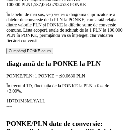
100000 PLN
1,587,063.67924528 PONKE
În tabelul de mai sus, veți vedea o diagramă cuprinzătoare a
datelor de conversie de la PLN la PONKE, care arată relația
dintre valorile PLN și PONKE la diferite sume de conversie
comune. Lista acoperă ratele de schimb de la 1 PLN la 100.000
PLN în PONKE, permițându-vă să înțelegeți clar valoarea
fiecărei conversii.
Cumpărați PONKE acum
diagramă de la PONKE la PLN
PONKE
/
PLN
:
1 PONKE = zł0.0630 PLN
În trecutul 1D, fluctuația de la PONKE la PLN a fost de
+3.09%
.
1D
7D
1M
3M
1Y
ALL
--
--
--
PONKE/PLN date de conversie: