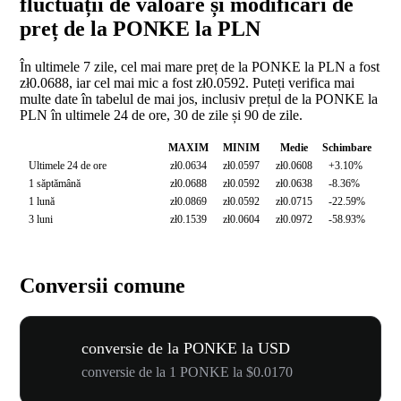
fluctuații de valoare și modificări de
preț de la PONKE la PLN
În ultimele 7 zile, cel mai mare preț de la PONKE la PLN a fost
zł0.0688, iar cel mai mic a fost zł0.0592. Puteți verifica mai
multe date în tabelul de mai jos, inclusiv prețul de la PONKE la
PLN în ultimele 24 de ore, 30 de zile și 90 de zile.
MAXIM
MINIM
Medie
Schimbare
Ultimele 24 de ore
zł0.0634
zł0.0597
zł0.0608
+3.10%
1 săptămână
zł0.0688
zł0.0592
zł0.0638
-8.36%
1 lună
zł0.0869
zł0.0592
zł0.0715
-22.59%
3 luni
zł0.1539
zł0.0604
zł0.0972
-58.93%
Conversii comune
conversie de la PONKE la USD
conversie de la 1 PONKE la $0.0170