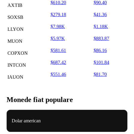
$610.20
$90.40
AXTIB
$279.18
$41.36
SOXSB
$7.98K
$1.18K
LLYON
$5.97K
$883.87
MUON
$581.61
$86.16
COPXON
$687.42
$101.84
INTCON
$551.46
$81.70
IAUON
Monede fiat populare
Dolar american