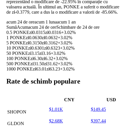
reprezentând o modificare de
-22.95%
în comparație cu
valoarea actuală. În ultimul an, PONKE a suferit o modificare
de zł-0.3779, care a dus la o modificare a valorii de
-85.66%
.
acum 24 de ore
acum 1 luna
acum 1 an
Sumă
Acum
acum 24 de ore
Schimbare de 24 de ore
0.5 PONKE
zł0.0315
zł0.0316
+3.02%
1 PONKE
zł0.0630
zł0.0632
+3.02%
5 PONKE
zł0.3150
zł0.3162
+3.02%
10 PONKE
zł0.6301
zł0.6323
+3.02%
50 PONKE
zł3.15
zł3.16
+3.02%
100 PONKE
zł6.30
zł6.32
+3.02%
500 PONKE
zł31.50
zł31.62
+3.02%
1000 PONKE
zł63.01
zł63.23
+3.02%
Rate de schimb populare
CNY
USD
$1.01K
$149.45
SHOPON
$2.68K
$397.44
GLDON