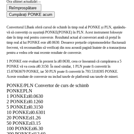
Ora ultimei actualizări --
Reîmprospătare
Cumpărați PONKE acum
Convertorul LBank oferă cursul de schimb în timp real al PONKE și PLN, ajutându-
vă să convertiți cu ușurință PONKE(PONKE) în PLN. Acest instrument folosește
date în timp real pentru conversie. Rezultatul actual al conversiei arată că prețul în
timp real al lui PONKE este zł0.0630. Deoarece prețurile criptomonedelor fluctuează
frecvent, vă recomandăm să verificați din nou această pagină înainte de a tranzacționa
pentru a vedea cele mai recente rezultate de conversie.
1 PONKE este evaluat în prezent la zł0.0630, ceea ce înseamnă că cumpărarea a 5
PONKE vă va costa zł0.3150. În mod similar, 1 PLN poate fi convertit în
15.87063679 PONKE, iar 50 PLN poate fi convertit în 793.5318395 PONKE.
Aceste rezultate de conversie nu includ taxele de platformă sau taxele de mineri.
PONKE/PLN Convertor de curs de schimb
PONKE
PLN
1 PONKE
zł0.0630
2 PONKE
zł0.1260
5 PONKE
zł0.3150
10 PONKE
zł0.6301
20 PONKE
zł1.26
50 PONKE
zł3.15
100 PONKE
zł6.30
200 PONKE
zł12.60