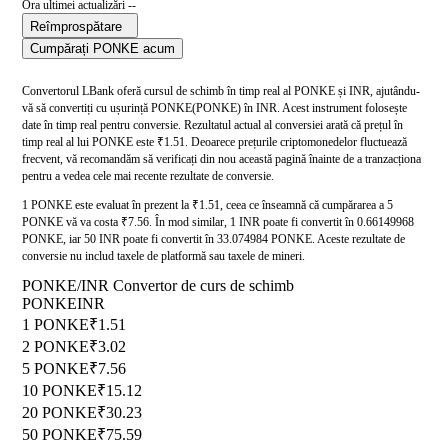
Ora ultimei actualizări --
Reîmprospătare
Cumpărați PONKE acum
Convertorul LBank oferă cursul de schimb în timp real al PONKE și INR, ajutându-
vă să convertiți cu ușurință PONKE(PONKE) în INR. Acest instrument folosește
date în timp real pentru conversie. Rezultatul actual al conversiei arată că prețul în
timp real al lui PONKE este ₹1.51. Deoarece prețurile criptomonedelor fluctuează
frecvent, vă recomandăm să verificați din nou această pagină înainte de a tranzacționa
pentru a vedea cele mai recente rezultate de conversie.
1 PONKE este evaluat în prezent la ₹1.51, ceea ce înseamnă că cumpărarea a 5
PONKE vă va costa ₹7.56. În mod similar, 1 INR poate fi convertit în 0.66149968
PONKE, iar 50 INR poate fi convertit în 33.074984 PONKE. Aceste rezultate de
conversie nu includ taxele de platformă sau taxele de mineri.
PONKE/INR Convertor de curs de schimb
PONKE
INR
1 PONKE
₹1.51
2 PONKE
₹3.02
5 PONKE
₹7.56
10 PONKE
₹15.12
20 PONKE
₹30.23
50 PONKE
₹75.59