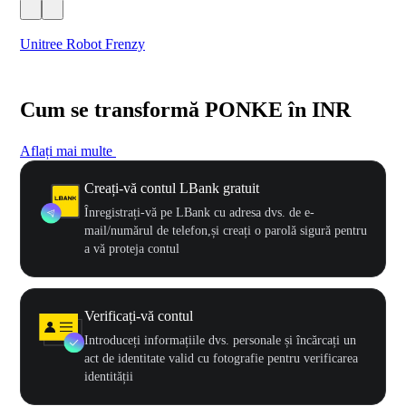
Unitree Robot Frenzy
$50
Cum se transformă PONKE în INR
Aflați mai multe
Creați-vă contul LBank gratuit
Înregistrați-vă pe LBank cu adresa dvs. de e-
mail/numărul de telefon,și creați o parolă sigură pentru
a vă proteja contul
Verificați-vă contul
Introduceți informațiile dvs. personale și încărcați un
act de identitate valid cu fotografie pentru verificarea
identității