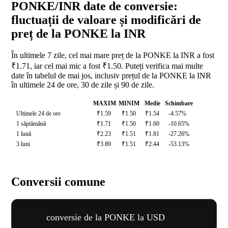
PONKE/INR date de conversie:
fluctuații de valoare și modificări de
preț de la PONKE la INR
În ultimele 7 zile, cel mai mare preț de la PONKE la INR a fost
₹1.71, iar cel mai mic a fost ₹1.50. Puteți verifica mai multe
date în tabelul de mai jos, inclusiv prețul de la PONKE la INR
în ultimele 24 de ore, 30 de zile și 90 de zile.
MAXIM
MINIM
Medie
Schimbare
Ultimele 24 de ore
₹1.59
₹1.50
₹1.54
-4.57%
1 săptămână
₹1.71
₹1.50
₹1.60
-10.65%
1 lună
₹2.23
₹1.51
₹1.81
-27.26%
3 luni
₹3.89
₹1.51
₹2.44
-53.13%
Conversii comune
conversie de la PONKE la USD