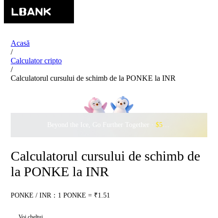
Acasă
/
Calculator cripto
/
Calculatorul cursului de schimb de la PONKE la INR
Beyond the Ice, Go Further Together ·
$500,000
to Waddle w
Calculatorul cursului de schimb de
la PONKE la INR
PONKE / INR：1 PONKE = ₹1.51
Voi cheltui