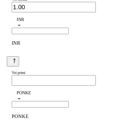
INR
INR
Voi primi
PONKE
PONKE