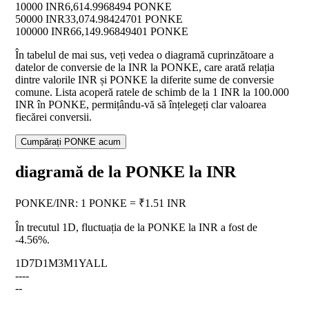
10000 INR
6,614.9968494 PONKE
50000 INR
33,074.98424701 PONKE
100000 INR
66,149.96849401 PONKE
În tabelul de mai sus, veți vedea o diagramă cuprinzătoare a
datelor de conversie de la INR la PONKE, care arată relația
dintre valorile INR și PONKE la diferite sume de conversie
comune. Lista acoperă ratele de schimb de la 1 INR la 100.000
INR în PONKE, permițându-vă să înțelegeți clar valoarea
fiecărei conversii.
Cumpărați PONKE acum
diagramă de la PONKE la INR
PONKE
/
INR
:
1 PONKE = ₹1.51 INR
În trecutul 1D, fluctuația de la PONKE la INR a fost de
-4.56%
.
1D
7D
1M
3M
1Y
ALL
--
--
--