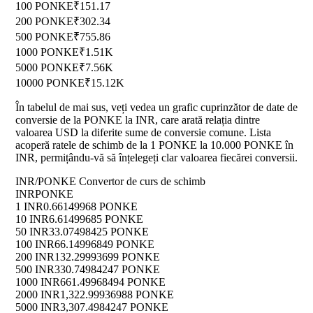
100 PONKE
₹151.17
200 PONKE
₹302.34
500 PONKE
₹755.86
1000 PONKE
₹1.51K
5000 PONKE
₹7.56K
10000 PONKE
₹15.12K
În tabelul de mai sus, veți vedea un grafic cuprinzător de date de
conversie de la PONKE la INR, care arată relația dintre
valoarea USD la diferite sume de conversie comune. Lista
acoperă ratele de schimb de la 1 PONKE la 10.000 PONKE în
INR, permițându-vă să înțelegeți clar valoarea fiecărei conversii.
INR/PONKE Convertor de curs de schimb
INR
PONKE
1 INR
0.66149968 PONKE
10 INR
6.61499685 PONKE
50 INR
33.07498425 PONKE
100 INR
66.14996849 PONKE
200 INR
132.29993699 PONKE
500 INR
330.74984247 PONKE
1000 INR
661.49968494 PONKE
2000 INR
1,322.99936988 PONKE
5000 INR
3,307.4984247 PONKE