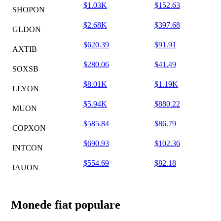
$1.03K
$152.63
SHOPON
$2.68K
$397.68
GLDON
$620.39
$91.91
AXTIB
$280.06
$41.49
SOXSB
$8.01K
$1.19K
LLYON
$5.94K
$880.22
MUON
$585.84
$86.79
COPXON
$690.93
$102.36
INTCON
$554.69
$82.18
IAUON
Monede fiat populare