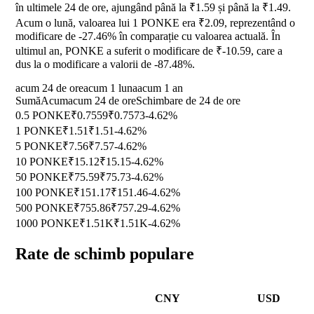
în ultimele 24 de ore, ajungând până la ₹1.59 și până la ₹1.49.
Acum o lună, valoarea lui 1 PONKE era ₹2.09, reprezentând o
modificare de
-27.46%
în comparație cu valoarea actuală. În
ultimul an, PONKE a suferit o modificare de ₹-10.59, care a
dus la o modificare a valorii de
-87.48%
.
acum 24 de ore
acum 1 luna
acum 1 an
Sumă
Acum
acum 24 de ore
Schimbare de 24 de ore
0.5 PONKE
₹0.7559
₹0.7573
-4.62%
1 PONKE
₹1.51
₹1.51
-4.62%
5 PONKE
₹7.56
₹7.57
-4.62%
10 PONKE
₹15.12
₹15.15
-4.62%
50 PONKE
₹75.59
₹75.73
-4.62%
100 PONKE
₹151.17
₹151.46
-4.62%
500 PONKE
₹755.86
₹757.29
-4.62%
1000 PONKE
₹1.51K
₹1.51K
-4.62%
Rate de schimb populare
CNY
USD