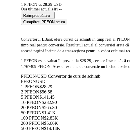
1 PFEON vs 28.29 USD
Ora ultimei actualizări --
Reîmprospătare
Cumpărați PFEON acum
Convertorul LBank oferă cursul de schimb în timp real al PFE
timp real pentru conversie. Rezultatul actual al conversiei arată 
această pagină înainte de a tranzacționa pentru a vedea cele mai re
1 PFEON este evaluat în prezent la $28.29, ceea ce înseamnă că 
1.767409 PFEON. Aceste rezultate de conversie nu includ taxele d
PFEON/USD Convertor de curs de schimb
PFEON
USD
1 PFEON
$28.29
2 PFEON
$56.58
5 PFEON
$141.45
10 PFEON
$282.90
20 PFEON
$565.80
50 PFEON
$1.41K
100 PFEON
$2.83K
200 PFEON
$5.66K
500 PFEON
$14.14K