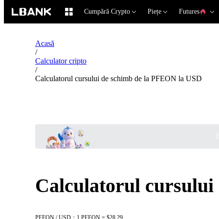
Cumpără Crypto
Piețe
Futures
Acasă
/
Calculator cripto
/
Calculatorul cursului de schimb de la PFEON la USD
B
Calculatorul cursulu
PFEON / USD：1 PFEON = $28.29