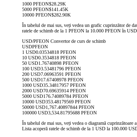
1000 PFEON
$28.29K
5000 PFEON
$141.45K
10000 PFEON
$282.90K
În tabelul de mai sus, veți vedea un grafic cuprinzător de 
ratele de schimb de la 1 PFEON la 10.000 PFEON în USD, per
USD/PFEON Convertor de curs de schimb
USD
PFEON
1 USD
0.03534818 PFEON
10 USD
0.3534818 PFEON
50 USD
1.76740898 PFEON
100 USD
3.53481796 PFEON
200 USD
7.06963591 PFEON
500 USD
17.67408978 PFEON
1000 USD
35.34817957 PFEON
2000 USD
70.69635914 PFEON
5000 USD
176.74089784 PFEON
10000 USD
353.48179569 PFEON
50000 USD
1,767.40897844 PFEON
100000 USD
3,534.81795688 PFEON
În tabelul de mai sus, veți vedea o diagramă cuprinzătoare
Lista acoperă ratele de schimb de la 1 USD la 100.000 USD 