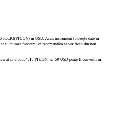
STOCK)(PFEON) în USD. Acest instrument folosește date în
elor fluctuează frecvent, vă recomandăm să verificați din nou
nvertit în 0.03534818 PFEON, iar 50 USD poate fi convertit în