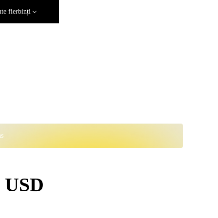
e fierbinți
ns
a USD