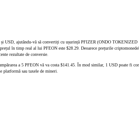
ON și USD, ajutându-vă să convertiți cu ușurință PFIZER (ONDO TOKENIZED 
că prețul în timp real al lui PFEON este $28.29. Deoarece prețurile criptomoned
cente rezultate de conversie.
cumpărarea a 5 PFEON vă va costa $141.45. În mod similar, 1 USD poate fi co
e platformă sau taxele de mineri.