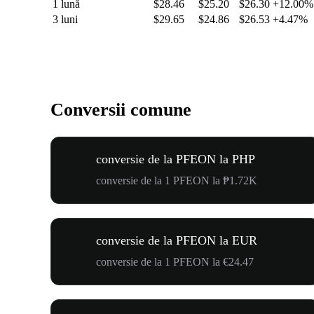
1 lună
$28.46
$25.20
$26.30
+12.00%
3 luni
$29.65
$24.86
$26.53
+4.47%
Conversii comune
conversie de la PFEON la PHP
conversie de la 1 PFEON la ₱1.72K
conversie de la PFEON la EUR
conversie de la 1 PFEON la €24.47