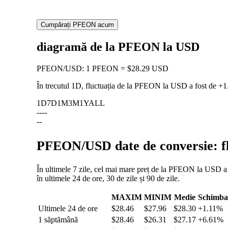
Cumpărați PFEON acum
diagramă de la PFEON la USD
PFEON
/
USD
:
1 PFEON = $28.29 USD
În trecutul 1D, fluctuația de la PFEON la USD a fost de
+1
1D
7D
1M
3M
1Y
ALL
--
--
--
PFEON/USD date de conversie: flu
În ultimele 7 zile, cel mai mare preț de la PFEON la USD a f
în ultimele 24 de ore, 30 de zile și 90 de zile.
MAXIM
MINIM
Medie
Schimba
Ultimele 24 de ore
$28.46
$27.96
$28.30
+1.11%
1 săptămână
$28.46
$26.31
$27.17
+6.61%