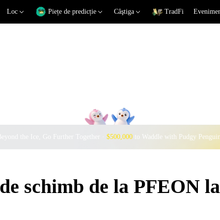
Loc
Piețe de predicție
Câştiga
TradFi
Eveniment
eyond the Ice, Go Further Together ·
$500,000
to Waddle with Pudgy Pengui
i de schimb de la PFEON l