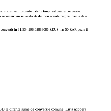
nstrument folosește date în timp real pentru conversie.
vă recomandăm să verificați din nou această pagină înainte de a
i convertit în 31,534,296.02888086 ZEUS, iar 50 ZAR poate fi
 USD la diferite sume de conversie comune. Lista acoperă