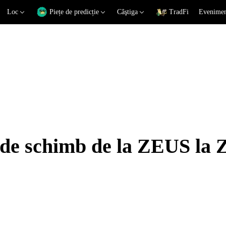
Loc
Piețe de predicție
Câştiga
TradFi
Eveniment
i de schimb de la ZEUS la