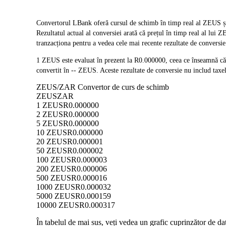
Convertorul LBank oferă cursul de schimb în timp real al ZEUS ș
Rezultatul actual al conversiei arată că prețul în timp real al lu
tranzacționa pentru a vedea cele mai recente rezultate de conversie
1 ZEUS este evaluat în prezent la R0.000000, ceea ce înseamnă 
convertit în -- ZEUS. Aceste rezultate de conversie nu includ taxe
ZEUS/ZAR Convertor de curs de schimb
ZEUS
ZAR
1 ZEUS
R0.000000
2 ZEUS
R0.000000
5 ZEUS
R0.000000
10 ZEUS
R0.000000
20 ZEUS
R0.000001
50 ZEUS
R0.000002
100 ZEUS
R0.000003
200 ZEUS
R0.000006
500 ZEUS
R0.000016
1000 ZEUS
R0.000032
5000 ZEUS
R0.000159
10000 ZEUS
R0.000317
În tabelul de mai sus, veți vedea un grafic cuprinzător de 