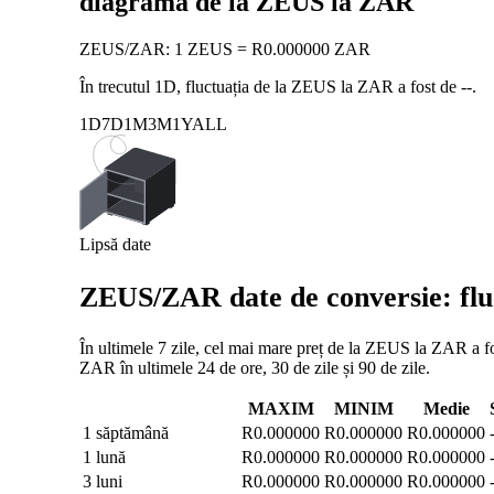
diagramă de la ZEUS la ZAR
ZEUS
/
ZAR
:
1 ZEUS = R0.000000 ZAR
În trecutul 1D, fluctuația de la ZEUS la ZAR a fost de
--
.
1D
7D
1M
3M
1Y
ALL
Lipsă date
ZEUS/ZAR date de conversie: fluc
În ultimele 7 zile, cel mai mare preț de la ZEUS la ZAR a fo
ZAR în ultimele 24 de ore, 30 de zile și 90 de zile.
MAXIM
MINIM
Medie
1 săptămână
R0.000000
R0.000000
R0.000000
1 lună
R0.000000
R0.000000
R0.000000
3 luni
R0.000000
R0.000000
R0.000000