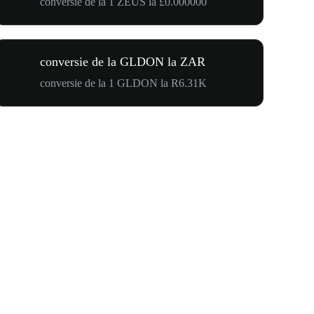
conversie de la 1 ZEUS la £0.000000
conversie de la GLDON la ZAR
conversie de la 1 GLDON la R6.31K
WOOF, QUI