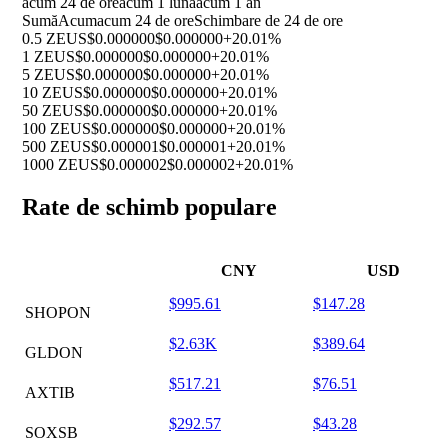
acum 24 de ore
acum 1 luna
acum 1 an
Sumă
Acum
acum 24 de ore
Schimbare de 24 de ore
0.5 ZEUS
$0.000000
$0.000000
+20.01%
1 ZEUS
$0.000000
$0.000000
+20.01%
5 ZEUS
$0.000000
$0.000000
+20.01%
10 ZEUS
$0.000000
$0.000000
+20.01%
50 ZEUS
$0.000000
$0.000000
+20.01%
100 ZEUS
$0.000000
$0.000000
+20.01%
500 ZEUS
$0.000001
$0.000001
+20.01%
1000 ZEUS
$0.000002
$0.000002
+20.01%
Rate de schimb populare
CNY
USD
$995.61
$147.28
SHOPON
$2.63K
$389.64
GLDON
$517.21
$76.51
AXTIB
$292.57
$43.28
SOXSB