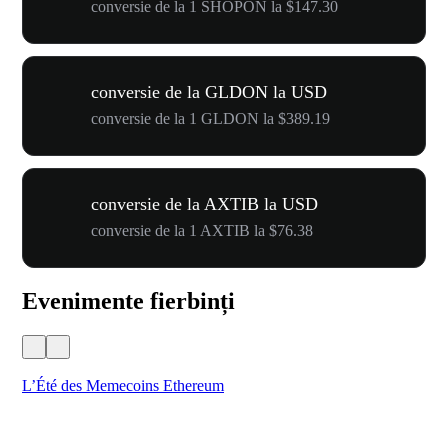
conversie de la 1 SHOPON la $147.30
conversie de la GLDON la USD
conversie de la 1 GLDON la $389.19
conversie de la AXTIB la USD
conversie de la 1 AXTIB la $76.38
Evenimente fierbinți
L’Été des Memecoins Ethereum
WO