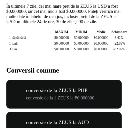
În ultimele 7 zile, cel mai mare preț de la ZEUS la USD a fost
$0.000000, iar cel mai mic a fost $0.000000. Puteți verifica mai
multe date în tabelul de mai jos, inclusiv prețul de la ZEUS la
USD în ultimele 24 de ore, 30 de zile și 90 de zile.
MAXIM
MINIM
Medie
Schimbare
1 săptămână
$0.000000
$0.000000
$0.000000
-8.42%
1 lună
$0.000000
$0.000000
$0.000000
-22.89%
3 luni
$0.000000
$0.000000
$0.000000
-62.97%
Conversii comune
conversie de la ZEUS la PHP
conversie de la 1 ZEUS la ₱0.000000
conversie de la ZEUS la AUD