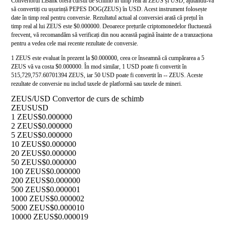
Convertorul LBank oferă cursul de schimb în timp real al ZEUS și USD, ajutându-vă
să convertiți cu ușurință PEPES DOG(ZEUS) în USD. Acest instrument folosește
date în timp real pentru conversie. Rezultatul actual al conversiei arată că prețul în
timp real al lui ZEUS este $0.000000. Deoarece prețurile criptomonedelor fluctuează
frecvent, vă recomandăm să verificați din nou această pagină înainte de a tranzacționa
pentru a vedea cele mai recente rezultate de conversie.
1 ZEUS este evaluat în prezent la $0.000000, ceea ce înseamnă că cumpărarea a 5
ZEUS vă va costa $0.000000. În mod similar, 1 USD poate fi convertit în
515,729,757.60701394 ZEUS, iar 50 USD poate fi convertit în -- ZEUS. Aceste
rezultate de conversie nu includ taxele de platformă sau taxele de mineri.
ZEUS/USD Convertor de curs de schimb
ZEUS
USD
1 ZEUS
$0.000000
2 ZEUS
$0.000000
5 ZEUS
$0.000000
10 ZEUS
$0.000000
20 ZEUS
$0.000000
50 ZEUS
$0.000000
100 ZEUS
$0.000000
200 ZEUS
$0.000000
500 ZEUS
$0.000001
1000 ZEUS
$0.000002
5000 ZEUS
$0.000010
10000 ZEUS
$0.000019