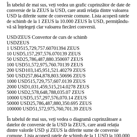
În tabelul de mai sus, veți vedea un grafic cuprinzător de date de
conversie de la ZEUS la USD, care arată relația dintre valoarea
USD la diferite sume de conversie comune. Lista acoperă ratele
de schimb de la 1 ZEUS la 10.000 ZEUS în USD, permițându-
vă să înțelegeți clar valoarea fiecărei conversii.
USD/ZEUS Convertor de curs de schimb
USD
ZEUS
1 USD
515,729,757.60701394 ZEUS
10 USD
5,157,297,576.070139 ZEUS
50 USD
25,786,487,880.350697 ZEUS
100 USD
51,572,975,760.70139 ZEUS
200 USD
103,145,951,521.40279 ZEUS
500 USD
257,864,878,803.50696 ZEUS
1000 USD
515,729,757,607.0139 ZEUS
2000 USD
1,031,459,515,214.0278 ZEUS
5000 USD
2,578,648,788,035.07 ZEUS
10000 USD
5,157,297,576,070.14 ZEUS
50000 USD
25,786,487,880,350.695 ZEUS
100000 USD
51,572,975,760,701.39 ZEUS
În tabelul de mai sus, veți vedea o diagramă cuprinzătoare a
datelor de conversie de la USD la ZEUS, care arată relația
dintre valorile USD și ZEUS la diferite sume de conversie
comune. Lista acoperă ratele de schimb de la 1 USD la 100.000