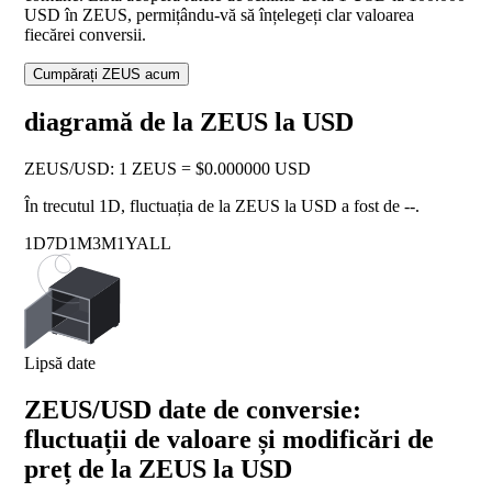
USD în ZEUS, permițându-vă să înțelegeți clar valoarea
fiecărei conversii.
Cumpărați ZEUS acum
diagramă de la ZEUS la USD
ZEUS
/
USD
:
1 ZEUS = $0.000000 USD
În trecutul 1D, fluctuația de la ZEUS la USD a fost de
--
.
1D
7D
1M
3M
1Y
ALL
Lipsă date
ZEUS/USD date de conversie:
fluctuații de valoare și modificări de
preț de la ZEUS la USD