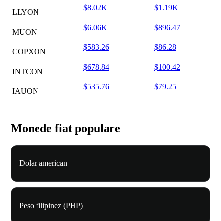
$8.02K
$1.19K
LLYON
$6.06K
$896.47
MUON
$583.26
$86.28
COPXON
$678.84
$100.42
INTCON
$535.76
$79.25
IAUON
Monede fiat populare
Dolar american
Peso filipinez (PHP)