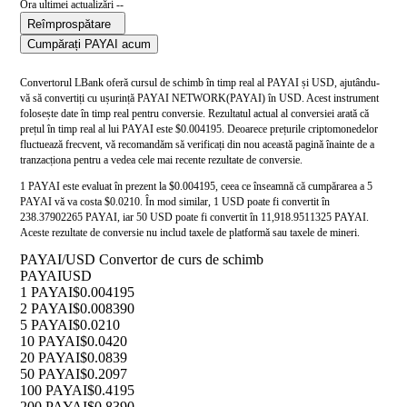
Ora ultimei actualizări --
Reîmprospătare
Cumpărați PAYAI acum
Convertorul LBank oferă cursul de schimb în timp real al PAYAI și USD, ajutându-
vă să convertiți cu ușurință PAYAI NETWORK(PAYAI) în USD. Acest instrument
folosește date în timp real pentru conversie. Rezultatul actual al conversiei arată că
prețul în timp real al lui PAYAI este $0.004195. Deoarece prețurile criptomonedelor
fluctuează frecvent, vă recomandăm să verificați din nou această pagină înainte de a
tranzacționa pentru a vedea cele mai recente rezultate de conversie.
1 PAYAI este evaluat în prezent la $0.004195, ceea ce înseamnă că cumpărarea a 5
PAYAI vă va costa $0.0210. În mod similar, 1 USD poate fi convertit în
238.37902265 PAYAI, iar 50 USD poate fi convertit în 11,918.9511325 PAYAI.
Aceste rezultate de conversie nu includ taxele de platformă sau taxele de mineri.
PAYAI/USD Convertor de curs de schimb
PAYAI
USD
1 PAYAI
$0.004195
2 PAYAI
$0.008390
5 PAYAI
$0.0210
10 PAYAI
$0.0420
20 PAYAI
$0.0839
50 PAYAI
$0.2097
100 PAYAI
$0.4195
200 PAYAI
$0.8390