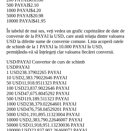
500 PAYAI
$2.10
1000 PAYAI
$4.20
5000 PAYAI
$20.98
10000 PAYAI
$41.95
În tabelul de mai sus, veți vedea un grafic cuprinzător de date de
conversie de la PAYAI la USD, care arată relația dintre valoarea
USD la diferite sume de conversie comune. Lista acoperă ratele
de schimb de la 1 PAYAI la 10.000 PAYAI în USD,
permițându-vă să înțelegeți clar valoarea fiecărei conversii.
USD/PAYAI Convertor de curs de schimb
USD
PAYAI
1 USD
238.37902265 PAYAI
10 USD
2,383.79022646 PAYAI
50 USD
11,918.9511323 PAYAI
100 USD
23,837.9022646 PAYAI
200 USD
47,675.8045292 PAYAI
500 USD
119,189.511323 PAYAI
1000 USD
238,379.02264601 PAYAI
2000 USD
476,758.04529201 PAYAI
5000 USD
1,191,895.11323004 PAYAI
10000 USD
2,383,790.22646007 PAYAI
50000 USD
11,918,951.13230036 PAYAI
100000 USD
23,837,902.26460072 PAYAI