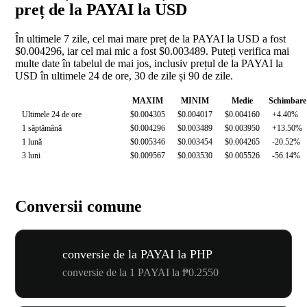
preț de la PAYAI la USD
În ultimele 7 zile, cel mai mare preț de la PAYAI la USD a fost
$0.004296, iar cel mai mic a fost $0.003489. Puteți verifica mai
multe date în tabelul de mai jos, inclusiv prețul de la PAYAI la
USD în ultimele 24 de ore, 30 de zile și 90 de zile.
MAXIM
MINIM
Medie
Schimbare
Ultimele 24 de ore
$0.004305
$0.004017
$0.004160
+4.40%
1 săptămână
$0.004296
$0.003489
$0.003950
+13.50%
1 lună
$0.005346
$0.003454
$0.004265
-20.52%
3 luni
$0.009567
$0.003530
$0.005526
-56.14%
Conversii comune
conversie de la PAYAI la PHP
conversie de la 1 PAYAI la ₱0.2550