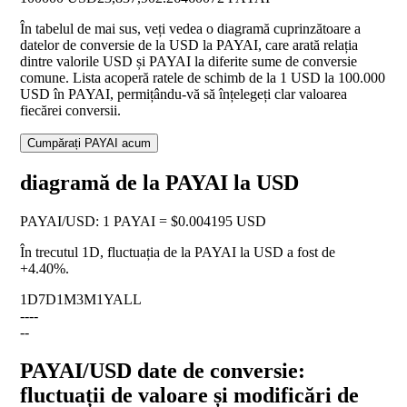
În tabelul de mai sus, veți vedea o diagramă cuprinzătoare a
datelor de conversie de la USD la PAYAI, care arată relația
dintre valorile USD și PAYAI la diferite sume de conversie
comune. Lista acoperă ratele de schimb de la 1 USD la 100.000
USD în PAYAI, permițându-vă să înțelegeți clar valoarea
fiecărei conversii.
Cumpărați PAYAI acum
diagramă de la PAYAI la USD
PAYAI
/
USD
:
1 PAYAI = $0.004195 USD
În trecutul 1D, fluctuația de la PAYAI la USD a fost de
+4.40%
.
1D
7D
1M
3M
1Y
ALL
--
--
--
PAYAI/USD date de conversie:
fluctuații de valoare și modificări de