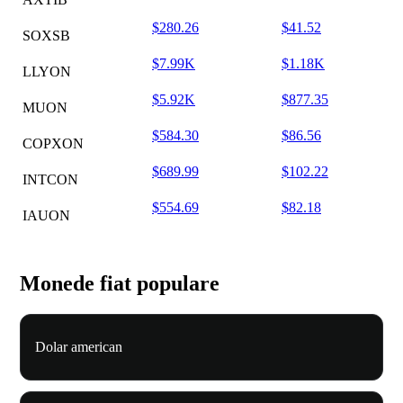
$280.26
$41.52
SOXSB
$7.99K
$1.18K
LLYON
$5.92K
$877.35
MUON
$584.30
$86.56
COPXON
$689.99
$102.22
INTCON
$554.69
$82.18
IAUON
Monede fiat populare
Dolar american