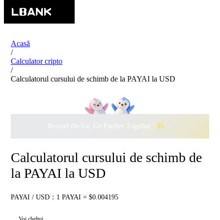
Acasă
/
Calculator cripto
/
Calculatorul cursului de schimb de la PAYAI la USD
Beyond the Ice, Go Further Together ·
$500,000
to Waddle w
Calculatorul cursului de schimb de
la PAYAI la USD
PAYAI / USD：1 PAYAI = $0.004195
Voi cheltui