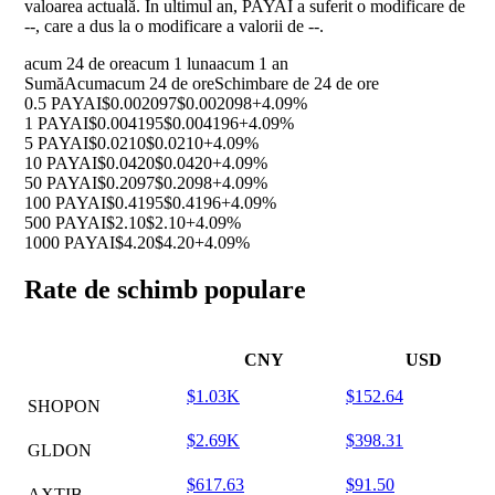
valoarea actuală. În ultimul an, PAYAI a suferit o modificare de
--
, care a dus la o modificare a valorii de
--
.
acum 24 de ore
acum 1 luna
acum 1 an
Sumă
Acum
acum 24 de ore
Schimbare de 24 de ore
0.5 PAYAI
$0.002097
$0.002098
+4.09%
1 PAYAI
$0.004195
$0.004196
+4.09%
5 PAYAI
$0.0210
$0.0210
+4.09%
10 PAYAI
$0.0420
$0.0420
+4.09%
50 PAYAI
$0.2097
$0.2098
+4.09%
100 PAYAI
$0.4195
$0.4196
+4.09%
500 PAYAI
$2.10
$2.10
+4.09%
1000 PAYAI
$4.20
$4.20
+4.09%
Rate de schimb populare
CNY
USD
$1.03K
$152.64
SHOPON
$2.69K
$398.31
GLDON
$617.63
$91.50
AXTIB