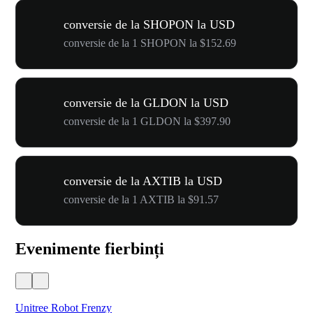
conversie de la SHOPON la USD
conversie de la 1 SHOPON la $152.69
conversie de la GLDON la USD
conversie de la 1 GLDON la $397.90
conversie de la AXTIB la USD
conversie de la 1 AXTIB la $91.57
Evenimente fierbinți
Unitree Robot Frenzy
$50