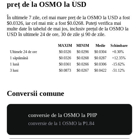
preț de la OSMO la USD
În ultimele 7 zile, cel mai mare preț de la OSMO la USD a fost
$0.0326, iar cel mai mic a fost $0.0268. Puteți verifica mai
multe date în tabelul de mai jos, inclusiv prețul de la OSMO la
USD în ultimele 24 de ore, 30 de zile și 90 de zile.
MAXIM
MINIM
Medie
Schimbare
Ultimele 24 de ore
$0.0326
$0.0296
$0.0304
+0.30%
1 săptămână
$0.0326
$0.0268
$0.0287
+12.35%
1 lună
$0.0361
$0.0266
$0.0306
-15.62%
3 luni
$0.0873
$0.0267
$0.0422
-51.12%
Conversii comune
conversie de la OSMO la PHP
conversie de la 1 OSMO la ₱1.84