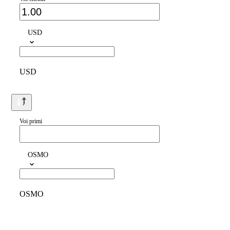
USD
USD
Voi primi
OSMO
OSMO