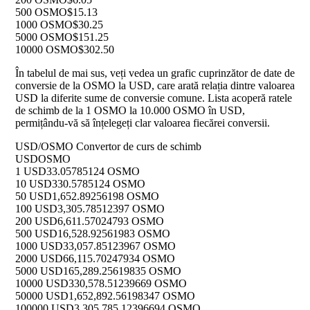
500 OSMO
$15.13
1000 OSMO
$30.25
5000 OSMO
$151.25
10000 OSMO
$302.50
În tabelul de mai sus, veți vedea un grafic cuprinzător de date de
conversie de la OSMO la USD, care arată relația dintre valoarea
USD la diferite sume de conversie comune. Lista acoperă ratele
de schimb de la 1 OSMO la 10.000 OSMO în USD,
permițându-vă să înțelegeți clar valoarea fiecărei conversii.
USD/OSMO Convertor de curs de schimb
USD
OSMO
1 USD
33.05785124 OSMO
10 USD
330.5785124 OSMO
50 USD
1,652.89256198 OSMO
100 USD
3,305.78512397 OSMO
200 USD
6,611.57024793 OSMO
500 USD
16,528.92561983 OSMO
1000 USD
33,057.85123967 OSMO
2000 USD
66,115.70247934 OSMO
5000 USD
165,289.25619835 OSMO
10000 USD
330,578.51239669 OSMO
50000 USD
1,652,892.56198347 OSMO
100000 USD
3,305,785.12396694 OSMO