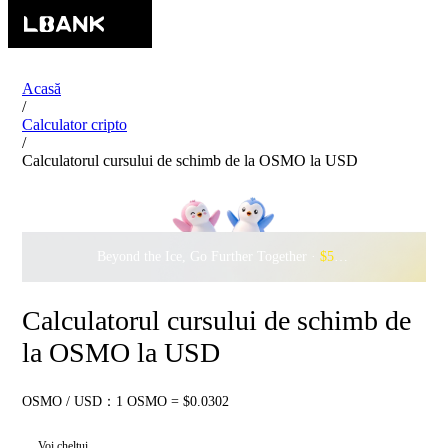
Acasă
/
Calculator cripto
/
Calculatorul cursului de schimb de la OSMO la USD
Beyond the Ice, Go Further Together ·
$500,000
to Waddle w
Calculatorul cursului de schimb de
la OSMO la USD
OSMO / USD：1 OSMO = $0.0302
Voi cheltui