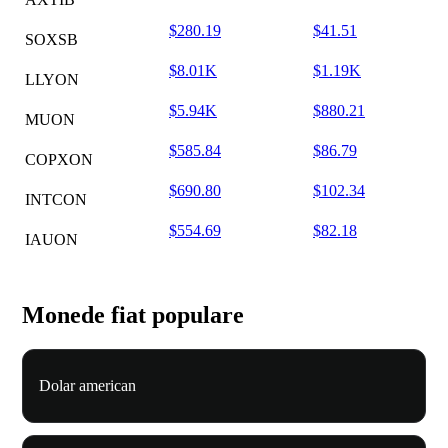
$280.19
$41.51
SOXSB
$8.01K
$1.19K
LLYON
$5.94K
$880.21
MUON
$585.84
$86.79
COPXON
$690.80
$102.34
INTCON
$554.69
$82.18
IAUON
Monede fiat populare
Dolar american