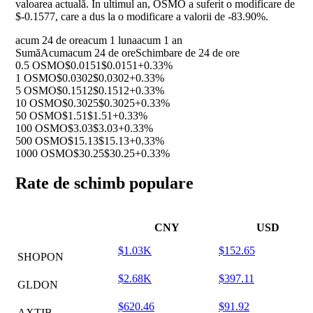
valoarea actuală. În ultimul an, OSMO a suferit o modificare de
$-0.1577, care a dus la o modificare a valorii de
-83.90%
.
acum 24 de ore
acum 1 luna
acum 1 an
Sumă
Acum
acum 24 de ore
Schimbare de 24 de ore
0.5 OSMO
$0.0151
$0.0151
+0.33%
1 OSMO
$0.0302
$0.0302
+0.33%
5 OSMO
$0.1512
$0.1512
+0.33%
10 OSMO
$0.3025
$0.3025
+0.33%
50 OSMO
$1.51
$1.51
+0.33%
100 OSMO
$3.03
$3.03
+0.33%
500 OSMO
$15.13
$15.13
+0.33%
1000 OSMO
$30.25
$30.25
+0.33%
Rate de schimb populare
CNY
USD
$1.03K
$152.65
SHOPON
$2.68K
$397.11
GLDON
$620.46
$91.92
AXTIB