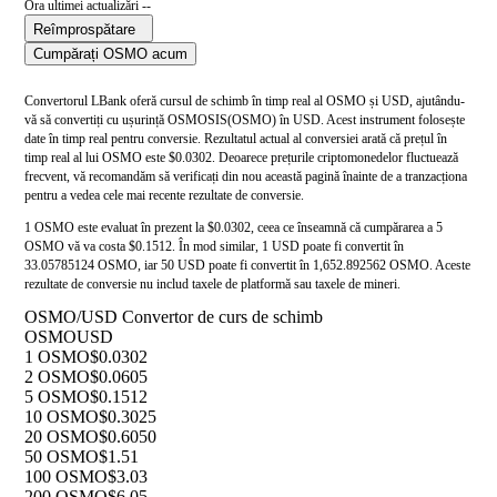
Ora ultimei actualizări --
Reîmprospătare
Cumpărați OSMO acum
Convertorul LBank oferă cursul de schimb în timp real al OSMO și USD, ajutându-
vă să convertiți cu ușurință OSMOSIS(OSMO) în USD. Acest instrument folosește
date în timp real pentru conversie. Rezultatul actual al conversiei arată că prețul în
timp real al lui OSMO este $0.0302. Deoarece prețurile criptomonedelor fluctuează
frecvent, vă recomandăm să verificați din nou această pagină înainte de a tranzacționa
pentru a vedea cele mai recente rezultate de conversie.
1 OSMO este evaluat în prezent la $0.0302, ceea ce înseamnă că cumpărarea a 5
OSMO vă va costa $0.1512. În mod similar, 1 USD poate fi convertit în
33.05785124 OSMO, iar 50 USD poate fi convertit în 1,652.892562 OSMO. Aceste
rezultate de conversie nu includ taxele de platformă sau taxele de mineri.
OSMO/USD Convertor de curs de schimb
OSMO
USD
1 OSMO
$0.0302
2 OSMO
$0.0605
5 OSMO
$0.1512
10 OSMO
$0.3025
20 OSMO
$0.6050
50 OSMO
$1.51
100 OSMO
$3.03
200 OSMO
$6.05