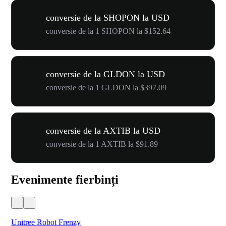
conversie de la SHOPON la USD
conversie de la 1 SHOPON la $152.64
conversie de la GLDON la USD
conversie de la 1 GLDON la $397.09
conversie de la AXTIB la USD
conversie de la 1 AXTIB la $91.89
Evenimente fierbinți
Unitree Robot Frenzy
$50