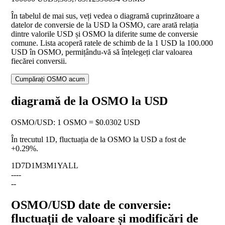
În tabelul de mai sus, veți vedea o diagramă cuprinzătoare a
datelor de conversie de la USD la OSMO, care arată relația
dintre valorile USD și OSMO la diferite sume de conversie
comune. Lista acoperă ratele de schimb de la 1 USD la 100.000
USD în OSMO, permițându-vă să înțelegeți clar valoarea
fiecărei conversii.
Cumpărați OSMO acum
diagramă de la OSMO la USD
OSMO
/
USD
:
1 OSMO = $0.0302 USD
În trecutul 1D, fluctuația de la OSMO la USD a fost de
+0.29%
.
1D
7D
1M
3M
1Y
ALL
--
--
--
OSMO/USD date de conversie:
fluctuații de valoare și modificări de