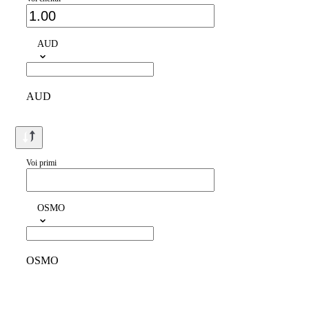
AUD
AUD
Voi primi
OSMO
OSMO