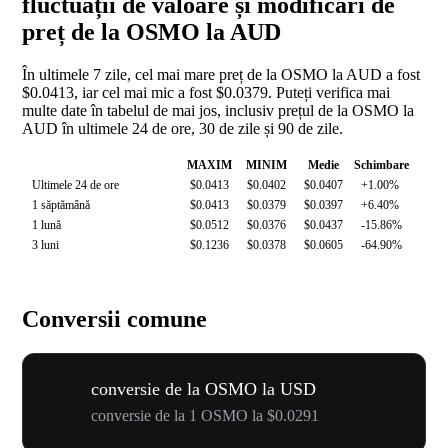
fluctuații de valoare și modificări de
preț de la OSMO la AUD
În ultimele 7 zile, cel mai mare preț de la OSMO la AUD a fost
$0.0413, iar cel mai mic a fost $0.0379. Puteți verifica mai
multe date în tabelul de mai jos, inclusiv prețul de la OSMO la
AUD în ultimele 24 de ore, 30 de zile și 90 de zile.
MAXIM
MINIM
Medie
Schimbare
Ultimele 24 de ore
$0.0413
$0.0402
$0.0407
+1.00%
1 săptămână
$0.0413
$0.0379
$0.0397
+6.40%
1 lună
$0.0512
$0.0376
$0.0437
-15.86%
3 luni
$0.1236
$0.0378
$0.0605
-64.90%
Conversii comune
conversie de la OSMO la USD
conversie de la 1 OSMO la $0.0291