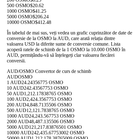
500 OSMO
$20.62
1000 OSMO
$41.25
5000 OSMO
$206.24
10000 OSMO
$412.48
În tabelul de mai sus, veți vedea un grafic cuprinzător de date de
conversie de la OSMO la AUD, care arată relația dintre
valoarea USD la diferite sume de conversie comune. Lista
acoperă ratele de schimb de la 1 OSMO la 10.000 OSMO în
AUD, permițându-vă să înțelegeți clar valoarea fiecărei
conversii.
AUD/OSMO Convertor de curs de schimb
AUD
OSMO
1 AUD
24.24356775 OSMO
10 AUD
242.43567753 OSMO
50 AUD
1,212.17838765 OSMO
100 AUD
2,424.3567753 OSMO
200 AUD
4,848.7135506 OSMO
500 AUD
12,121.7838765 OSMO
1000 AUD
24,243.567753 OSMO
2000 AUD
48,487.135506 OSMO
5000 AUD
121,217.83876501 OSMO
10000 AUD
242,435.67753002 OSMO
50000 AUD
1,212,178.38765009 OSMO