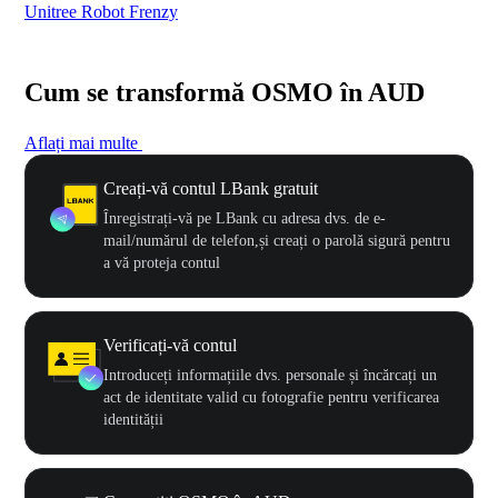
Unitree Robot Frenzy
$50
Cum se transformă OSMO în AUD
Aflați mai multe
Creați-vă contul LBank gratuit
Înregistrați-vă pe LBank cu adresa dvs. de e-
mail/numărul de telefon,și creați o parolă sigură pentru
a vă proteja contul
Verificați-vă contul
Introduceți informațiile dvs. personale și încărcați un
act de identitate valid cu fotografie pentru verificarea
identității