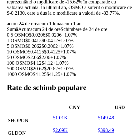
reprezentând o modificare de
-15.62%
în comparație cu
valoarea actuală. În ultimul an, OSMO a suferit o modificare de
$-0.2130, care a dus la o modificare a valorii de
-83.77%
.
acum 24 de ore
acum 1 luna
acum 1 an
Sumă
Acum
acum 24 de ore
Schimbare de 24 de ore
0.5 OSMO
$0.0206
$0.0206
+1.07%
1 OSMO
$0.0412
$0.0412
+1.07%
5 OSMO
$0.2062
$0.2062
+1.07%
10 OSMO
$0.4125
$0.4125
+1.07%
50 OSMO
$2.06
$2.06
+1.07%
100 OSMO
$4.12
$4.12
+1.07%
500 OSMO
$20.62
$20.62
+1.07%
1000 OSMO
$41.25
$41.25
+1.07%
Rate de schimb populare
CNY
USD
$1.01K
$149.48
SHOPON
$2.69K
$398.49
GLDON