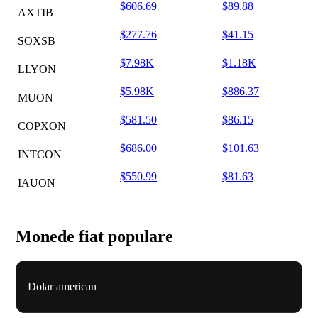
$606.69
$89.88
AXTIB
$277.76
$41.15
SOXSB
$7.98K
$1.18K
LLYON
$5.98K
$886.37
MUON
$581.50
$86.15
COPXON
$686.00
$101.63
INTCON
$550.99
$81.63
IAUON
Monede fiat populare
Dolar american