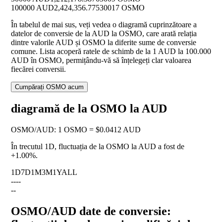
100000 AUD
2,424,356.77530017 OSMO
În tabelul de mai sus, veți vedea o diagramă cuprinzătoare a
datelor de conversie de la AUD la OSMO, care arată relația
dintre valorile AUD și OSMO la diferite sume de conversie
comune. Lista acoperă ratele de schimb de la 1 AUD la 100.000
AUD în OSMO, permițându-vă să înțelegeți clar valoarea
fiecărei conversii.
Cumpărați OSMO acum
diagramă de la OSMO la AUD
OSMO
/
AUD
:
1 OSMO = $0.0412 AUD
În trecutul 1D, fluctuația de la OSMO la AUD a fost de
+1.00%
.
1D
7D
1M
3M
1Y
ALL
--
--
--
OSMO/AUD date de conversie: