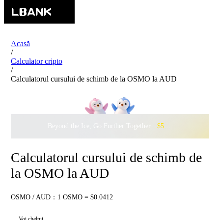
Acasă
/
Calculator cripto
/
Calculatorul cursului de schimb de la OSMO la AUD
Beyond the Ice, Go Further Together ·
$500,000
to Waddle w
Calculatorul cursului de schimb de
la OSMO la AUD
OSMO / AUD：1 OSMO = $0.0412
Voi cheltui