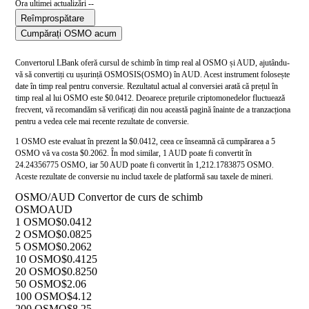
Ora ultimei actualizări --
Reîmprospătare
Cumpărați OSMO acum
Convertorul LBank oferă cursul de schimb în timp real al OSMO și AUD, ajutându-
vă să convertiți cu ușurință OSMOSIS(OSMO) în AUD. Acest instrument folosește
date în timp real pentru conversie. Rezultatul actual al conversiei arată că prețul în
timp real al lui OSMO este $0.0412. Deoarece prețurile criptomonedelor fluctuează
frecvent, vă recomandăm să verificați din nou această pagină înainte de a tranzacționa
pentru a vedea cele mai recente rezultate de conversie.
1 OSMO este evaluat în prezent la $0.0412, ceea ce înseamnă că cumpărarea a 5
OSMO vă va costa $0.2062. În mod similar, 1 AUD poate fi convertit în
24.24356775 OSMO, iar 50 AUD poate fi convertit în 1,212.1783875 OSMO.
Aceste rezultate de conversie nu includ taxele de platformă sau taxele de mineri.
OSMO/AUD Convertor de curs de schimb
OSMO
AUD
1 OSMO
$0.0412
2 OSMO
$0.0825
5 OSMO
$0.2062
10 OSMO
$0.4125
20 OSMO
$0.8250
50 OSMO
$2.06
100 OSMO
$4.12
200 OSMO
$8.25