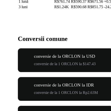
1 lună
R$761.74
R$590.37
R$671.56
+0.
3 luni
R$1.24K
R$590.68
R$851.75
-24
Conversii comune
conversie de la ORCLON la USD
conversie de la 1 ORCLON la $147.43
conversie de la ORCLON la IDR
conversie de la 1 ORCLON la Rp2.63M