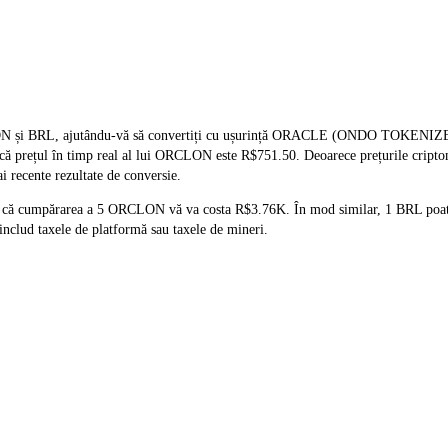
CLON și BRL, ajutându-vă să convertiți cu ușurință ORACLE (ONDO TOKENI
tă că prețul în timp real al lui ORCLON este R$751.50. Deoarece prețurile cript
i recente rezultate de conversie.
ă că cumpărarea a 5 ORCLON vă va costa R$3.76K. În mod similar, 1 BRL poat
nclud taxele de platformă sau taxele de mineri.