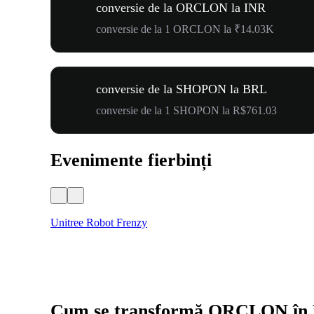
conversie de la ORCLON la INR
conversie de la 1 ORCLON la ₹14.03K
conversie de la SHOPON la BRL
conversie de la 1 SHOPON la R$761.03
Evenimente fierbinți
Unitree Robot Frenzy
Cum se transformă ORCLON în