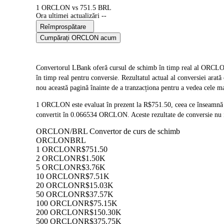
1 ORCLON vs 751.5 BRL
Ora ultimei actualizări --
Reîmprospătare
Cumpărați ORCLON acum
Convertorul LBank oferă cursul de schimb în timp real al OR
în timp real pentru conversie. Rezultatul actual al conversiei ara
nou această pagină înainte de a tranzacționa pentru a vedea cele ma
1 ORCLON este evaluat în prezent la R$751.50, ceea ce înseamn
convertit în 0.066534 ORCLON. Aceste rezultate de conversie nu i
ORCLON/BRL Convertor de curs de schimb
ORCLON
BRL
1 ORCLON
R$751.50
2 ORCLON
R$1.50K
5 ORCLON
R$3.76K
10 ORCLON
R$7.51K
20 ORCLON
R$15.03K
50 ORCLON
R$37.57K
100 ORCLON
R$75.15K
200 ORCLON
R$150.30K
500 ORCLON
R$375.75K