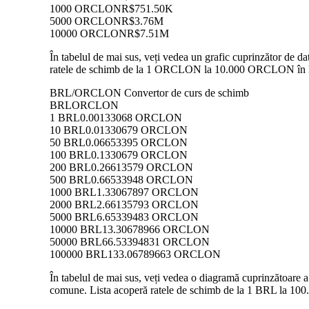
1000 ORCLON
R$751.50K
5000 ORCLON
R$3.76M
10000 ORCLON
R$7.51M
În tabelul de mai sus, veți vedea un grafic cuprinzător de 
ratele de schimb de la 1 ORCLON la 10.000 ORCLON în BRL,
BRL/ORCLON Convertor de curs de schimb
BRL
ORCLON
1 BRL
0.00133068 ORCLON
10 BRL
0.01330679 ORCLON
50 BRL
0.06653395 ORCLON
100 BRL
0.1330679 ORCLON
200 BRL
0.26613579 ORCLON
500 BRL
0.66533948 ORCLON
1000 BRL
1.33067897 ORCLON
2000 BRL
2.66135793 ORCLON
5000 BRL
6.65339483 ORCLON
10000 BRL
13.30678966 ORCLON
50000 BRL
66.53394831 ORCLON
100000 BRL
133.06789663 ORCLON
În tabelul de mai sus, veți vedea o diagramă cuprinzătoare
comune. Lista acoperă ratele de schimb de la 1 BRL la 100