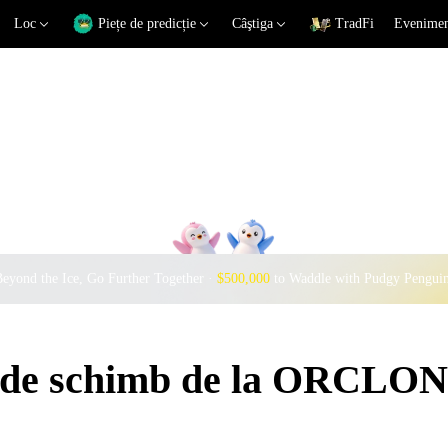
Loc
Piețe de predicție
Câştiga
TradFi
Eveniment
eyond the Ice, Go Further Together ·
$500,000
to Waddle with Pudgy Pengui
i de schimb de la ORCLO