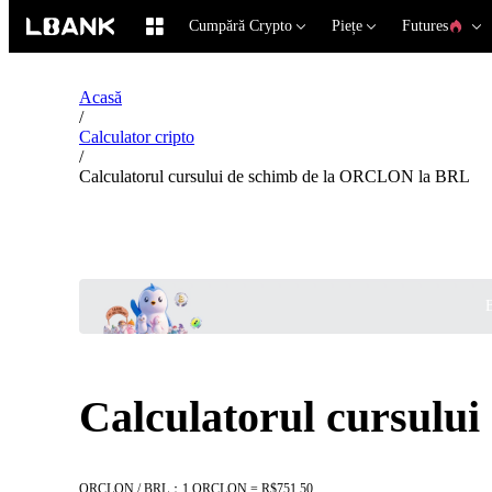
Cumpără Crypto
Piețe
Futures
Acasă
/
Calculator cripto
/
Calculatorul cursului de schimb de la ORCLON la BRL
B
Calculatorul cursulu
ORCLON / BRL：1 ORCLON = R$751.50