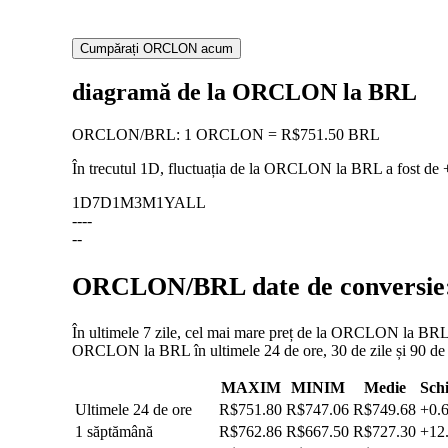
Cumpărați ORCLON acum
diagramă de la ORCLON la BRL
ORCLON
/
BRL
:
1 ORCLON = R$751.50 BRL
În trecutul 1D, fluctuația de la ORCLON la BRL a fost de
1D
7D
1M
3M
1Y
ALL
--
--
--
ORCLON/BRL date de conversie: f
În ultimele 7 zile, cel mai mare preț de la ORCLON la BRL a 
ORCLON la BRL în ultimele 24 de ore, 30 de zile și 90 de 
MAXIM
MINIM
Medie
Sch
Ultimele 24 de ore
R$751.80
R$747.06
R$749.68
+0.
1 săptămână
R$762.86
R$667.50
R$727.30
+12