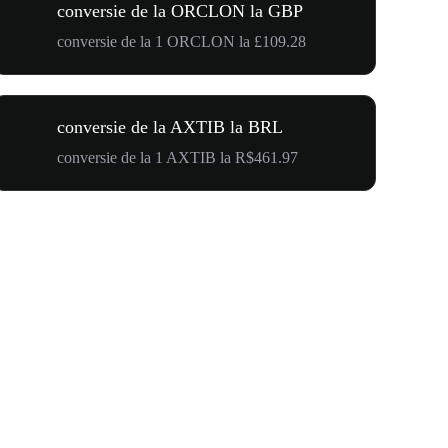
conversie de la ORCLON la GBP
conversie de la 1 ORCLON la £109.28
conversie de la AXTIB la BRL
conversie de la 1 AXTIB la R$461.97
$500,000 T