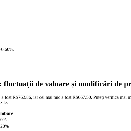
+0.60%
.
luctuații de valoare și modificări de
fost R$762.86, iar cel mai mic a fost R$667.50. Puteți verifica mai mult
zile.
imbare
60%
.20%