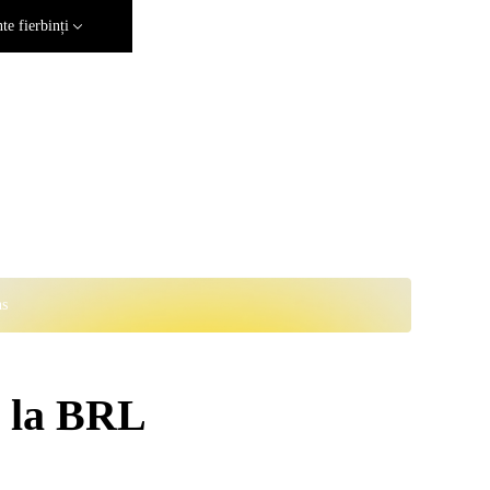
e fierbinți
ns
N la BRL