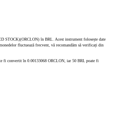
ZED STOCK)(ORCLON) în BRL. Acest instrument folosește date
omonedelor fluctuează frecvent, vă recomandăm să verificați din
e fi convertit în 0.00133068 ORCLON, iar 50 BRL poate fi