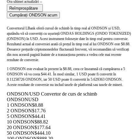
Ora ultimei actualizări --
Reîmprospătare
Cumpărați ONDSON acum
Convertorul LBank oferă cursul de schimb în timp real al ONDSON și USD,
ajutându-vă să convertiți cu ușurință ONDAS HOLDINGS (ONDO TOKENIZED)
(ONDSON) în USD. Acest instrument folosește date în timp real pentru conversie.
Rezultatul actual al conversiei arată că prețul în timp real al lui ONDSON este $8.88.
Deoarece prețurile criptomonedelor fluctuează frecvent, vă recomandăm să verificați
din nou această pagină înainte de a tranzacționa pentru a vedea cele mai recente
rezultate de conversie.
1 ONDSON este evaluat în prezent la $8.88, ceea ce înseamnă că cumpărarea a 5
ONDSON vă va costa $44.41. În mod similar, 1 USD poate fi convertit în
0.11258726 ONDSON, iar 50 USD poate fi convertit în 5.629363 ONDSON.
Aceste rezultate de conversie nu includ taxele de platformă sau taxele de mineri.
ONDSON/USD Convertor de curs de schimb
ONDSON
USD
1 ONDSON
$8.88
2 ONDSON
$17.76
5 ONDSON
$44.41
10 ONDSON
$88.82
20 ONDSON
$177.64
50 ONDSON
$444.10
100 ONDSON
$888.20