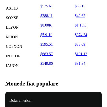
$575.61
$85.15
AXTIB
$288.11
$42.62
SOXSB
$8.00K
$1.18K
LLYON
$5.91K
$874.34
MUON
$595.51
$88.09
COPXON
$683.57
$101.12
INTCON
$549.86
$81.34
IAUON
Monede fiat populare
Dolar american