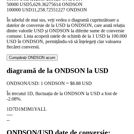
50000 USD
5,629.36275614 ONDSON
100000 USD
11,258.72551227 ONDSON
În tabelul de mai sus, veți vedea o diagramă cuprinzătoare a
datelor de conversie de la USD la ONDSON, care arată relația
dintre valorile USD și ONDSON la diferite sume de conversie
comune. Lista acoperă ratele de schimb de la 1 USD la 100.000
USD în ONDSON, permițându-vă să înțelegeți clar valoarea
fiecărei conversii.
Cumpărați ONDSON acum
diagramă de la ONDSON la USD
ONDSON
/
USD
:
1 ONDSON = $8.88 USD
În trecutul 1D, fluctuația de la ONDSON la USD a fost de
-2.08%
.
1D
7D
1M
3M
1Y
ALL
--
--
--
ONDSON/USD date de conversie: