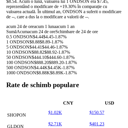
$8.54. Acum o lună, valoarea lui 1 ONDSON era $7.45,
reprezentând o modificare de
+19.30%
în comparație cu
valoarea actuală. În ultimul an, ONDSON a suferit o modificare
de
--
, care a dus la o modificare a valorii de
--
.
acum 24 de ore
acum 1 luna
acum 1 an
Sumă
Acum
acum 24 de ore
Schimbare de 24 de ore
0.5 ONDSON
$4.44
$4.45
-1.87%
1 ONDSON
$8.88
$8.89
-1.87%
5 ONDSON
$44.41
$44.46
-1.87%
10 ONDSON
$88.82
$88.92
-1.87%
50 ONDSON
$444.10
$444.60
-1.87%
100 ONDSON
$888.20
$889.20
-1.87%
500 ONDSON
$4.44K
$4.45K
-1.87%
1000 ONDSON
$8.88K
$8.89K
-1.87%
Rate de schimb populare
CNY
USD
$1.02K
$150.57
SHOPON
$2.71K
$401.23
GLDON