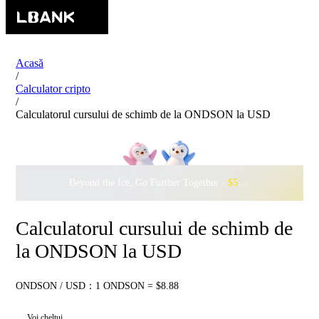
Acasă
/
Calculator cripto
/
Calculatorul cursului de schimb de la ONDSON la USD
Beyond the Ice, Go Further Together ·
$500,000
to Waddle w
Calculatorul cursului de schimb de
la ONDSON la USD
ONDSON / USD：1 ONDSON = $8.88
Voi cheltui