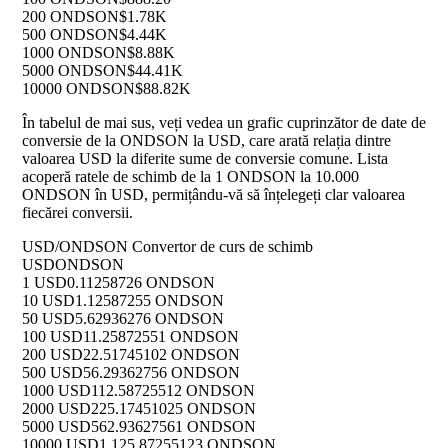
200 ONDSON
$1.78K
500 ONDSON
$4.44K
1000 ONDSON
$8.88K
5000 ONDSON
$44.41K
10000 ONDSON
$88.82K
În tabelul de mai sus, veți vedea un grafic cuprinzător de date de
conversie de la ONDSON la USD, care arată relația dintre
valoarea USD la diferite sume de conversie comune. Lista
acoperă ratele de schimb de la 1 ONDSON la 10.000
ONDSON în USD, permițându-vă să înțelegeți clar valoarea
fiecărei conversii.
USD/ONDSON Convertor de curs de schimb
USD
ONDSON
1 USD
0.11258726 ONDSON
10 USD
1.12587255 ONDSON
50 USD
5.62936276 ONDSON
100 USD
11.25872551 ONDSON
200 USD
22.51745102 ONDSON
500 USD
56.29362756 ONDSON
1000 USD
112.58725512 ONDSON
2000 USD
225.17451025 ONDSON
5000 USD
562.93627561 ONDSON
10000 USD
1,125.87255123 ONDSON