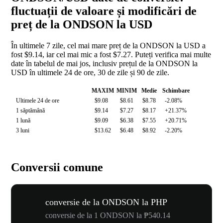
fluctuații de valoare și modificări de
preț de la ONDSON la USD
În ultimele 7 zile, cel mai mare preț de la ONDSON la USD a
fost $9.14, iar cel mai mic a fost $7.27. Puteți verifica mai multe
date în tabelul de mai jos, inclusiv prețul de la ONDSON la
USD în ultimele 24 de ore, 30 de zile și 90 de zile.
MAXIM
MINIM
Medie
Schimbare
Ultimele 24 de ore
$9.08
$8.61
$8.78
-2.08%
1 săptămână
$9.14
$7.27
$8.17
+21.37%
1 lună
$9.09
$6.38
$7.55
+20.71%
3 luni
$13.62
$6.48
$8.92
-2.20%
Conversii comune
conversie de la ONDSON la PHP
conversie de la 1 ONDSON la ₱540.14