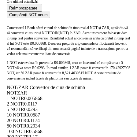
Ora ultimei actualizări --
Reîmprospătare
Cumpărați NOT acum
Convertorul LBank oferă cursul de schimb în timp real al NOT și ZAR, ajutându-vă
să convertiți cu ușurință NOTCOIN(NOT) în ZAR. Acest instrument folosește date
în timp real pentru conversie. Rezultatul actual al conversiei arată că prețul în timp real
al lui NOT este R0.005868. Deoarece prețurile criptomonedelor fluctuează frecvent,
vă recomandăm să verificați din nou această pagină înainte de a tranzacționa pentru a
vedea cele mai recente rezultate de conversie.
1 NOT este evaluat în prezent la R0.005868, ceea ce înseamnă că cumpărarea a 5
NOT vă va costa R0.0293. În mod similar, 1 ZAR poate fi convertit în 170.42927903
NOT, iar 50 ZAR poate fi convertit în 8,521.4639515 NOT. Aceste rezultate de
conversie nu includ taxele de platformă sau taxele de mineri.
NOT/ZAR Convertor de curs de schimb
NOT
ZAR
1 NOT
R0.005868
2 NOT
R0.0117
5 NOT
R0.0293
10 NOT
R0.0587
20 NOT
R0.1174
50 NOT
R0.2934
100 NOT
R0.5868
200 NOT
R1.17