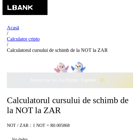
Acasă
/
Calculator cripto
/
Calculatorul cursului de schimb de la NOT la ZAR
Beyond the Ice, Go Further Together ·
$500,000
to Waddle w
Calculatorul cursului de schimb de
la NOT la ZAR
NOT / ZAR：1 NOT = R0.005868
Voi cheltui