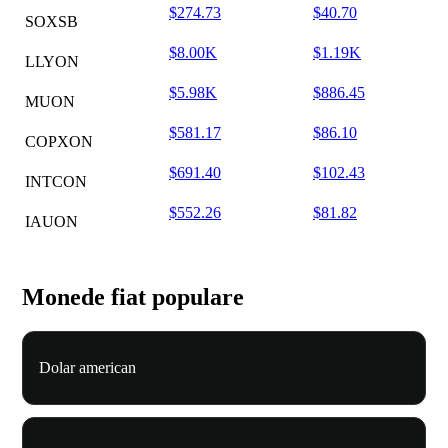
$274.73
$40.70
SOXSB
$8.00K
$1.19K
LLYON
$5.98K
$886.45
MUON
$581.17
$86.10
COPXON
$691.40
$102.43
INTCON
$552.26
$81.82
IAUON
Monede fiat populare
Dolar american