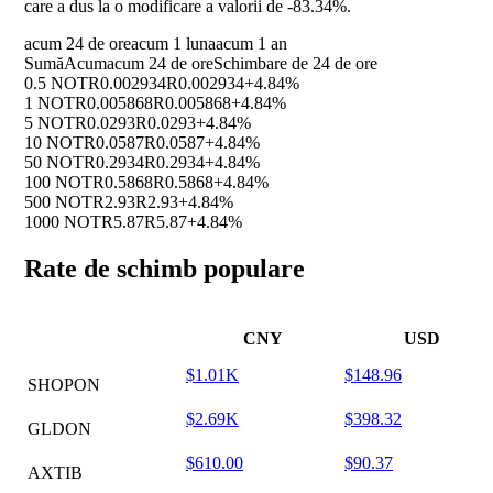
care a dus la o modificare a valorii de
-83.34%
.
acum 24 de ore
acum 1 luna
acum 1 an
Sumă
Acum
acum 24 de ore
Schimbare de 24 de ore
0.5 NOT
R0.002934
R0.002934
+4.84%
1 NOT
R0.005868
R0.005868
+4.84%
5 NOT
R0.0293
R0.0293
+4.84%
10 NOT
R0.0587
R0.0587
+4.84%
50 NOT
R0.2934
R0.2934
+4.84%
100 NOT
R0.5868
R0.5868
+4.84%
500 NOT
R2.93
R2.93
+4.84%
1000 NOT
R5.87
R5.87
+4.84%
Rate de schimb populare
CNY
USD
$1.01K
$148.96
SHOPON
$2.69K
$398.32
GLDON
$610.00
$90.37
AXTIB