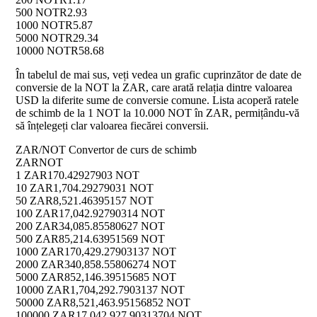
500 NOT
R2.93
1000 NOT
R5.87
5000 NOT
R29.34
10000 NOT
R58.68
În tabelul de mai sus, veți vedea un grafic cuprinzător de date de
conversie de la NOT la ZAR, care arată relația dintre valoarea
USD la diferite sume de conversie comune. Lista acoperă ratele
de schimb de la 1 NOT la 10.000 NOT în ZAR, permițându-vă
să înțelegeți clar valoarea fiecărei conversii.
ZAR/NOT Convertor de curs de schimb
ZAR
NOT
1 ZAR
170.42927903 NOT
10 ZAR
1,704.29279031 NOT
50 ZAR
8,521.46395157 NOT
100 ZAR
17,042.92790314 NOT
200 ZAR
34,085.85580627 NOT
500 ZAR
85,214.63951569 NOT
1000 ZAR
170,429.27903137 NOT
2000 ZAR
340,858.55806274 NOT
5000 ZAR
852,146.39515685 NOT
10000 ZAR
1,704,292.7903137 NOT
50000 ZAR
8,521,463.95156852 NOT
100000 ZAR
17,042,927.90313704 NOT