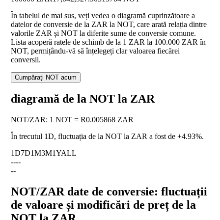
În tabelul de mai sus, veți vedea o diagramă cuprinzătoare a
datelor de conversie de la ZAR la NOT, care arată relația dintre
valorile ZAR și NOT la diferite sume de conversie comune.
Lista acoperă ratele de schimb de la 1 ZAR la 100.000 ZAR în
NOT, permițându-vă să înțelegeți clar valoarea fiecărei
conversii.
Cumpărați NOT acum
diagramă de la NOT la ZAR
NOT
/
ZAR
:
1 NOT = R0.005868 ZAR
În trecutul 1D, fluctuația de la NOT la ZAR a fost de
+4.93%
.
1D
7D
1M
3M
1Y
ALL
--
--
--
NOT/ZAR date de conversie: fluctuații
de valoare și modificări de preț de la
NOT la ZAR