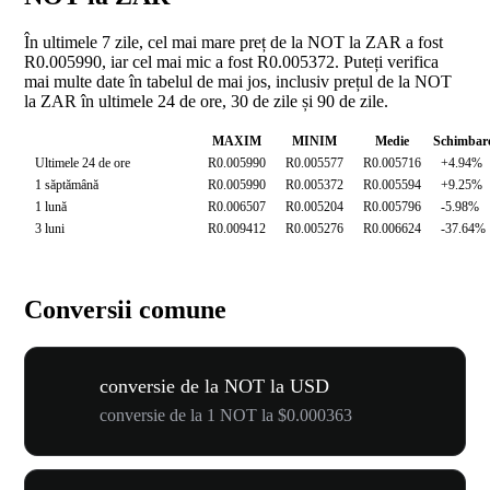
În ultimele 7 zile, cel mai mare preț de la NOT la ZAR a fost
R0.005990, iar cel mai mic a fost R0.005372. Puteți verifica
mai multe date în tabelul de mai jos, inclusiv prețul de la NOT
la ZAR în ultimele 24 de ore, 30 de zile și 90 de zile.
MAXIM
MINIM
Medie
Schimbar
Ultimele 24 de ore
R0.005990
R0.005577
R0.005716
+4.94%
1 săptămână
R0.005990
R0.005372
R0.005594
+9.25%
1 lună
R0.006507
R0.005204
R0.005796
-5.98%
3 luni
R0.009412
R0.005276
R0.006624
-37.64%
Conversii comune
conversie de la NOT la USD
conversie de la 1 NOT la $0.000363