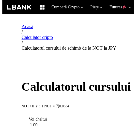
Cumpără Crypto
Piețe
Futures
Acasă
/
Calculator cripto
/
Calculatorul cursului de schimb de la NOT la JPY
Calculatorul cursului
NOT / JPY：1 NOT = 円0.0554
Voi cheltui