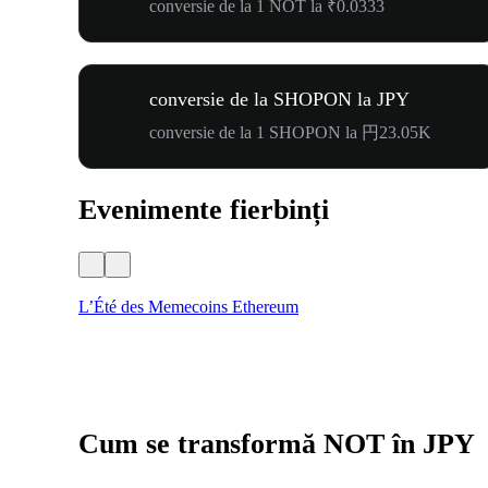
conversie de la 1 NOT la ₹0.0333
conversie de la SHOPON la JPY
conversie de la 1 SHOPON la 円23.05K
Evenimente fierbinți
L’Été des Memecoins Ethereum
Cum se transformă NOT în JPY