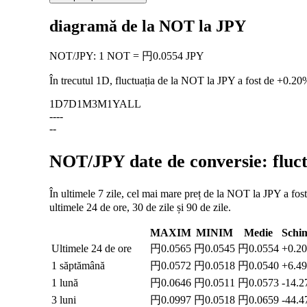
diagramă de la NOT la JPY
NOT
/
JPY
:
1 NOT = 円0.0554 JPY
În trecutul 1D, fluctuația de la NOT la JPY a fost de
+0.20
1D
7D
1M
3M
1Y
ALL
--
--
--
NOT/JPY date de conversie: fluctu
În ultimele 7 zile, cel mai mare preț de la NOT la JPY a fos
ultimele 24 de ore, 30 de zile și 90 de zile.
MAXIM
MINIM
Medie
Schi
Ultimele 24 de ore
円0.0565
円0.0545
円0.0554
+0.2
1 săptămână
円0.0572
円0.0518
円0.0540
+6.4
1 lună
円0.0646
円0.0511
円0.0573
-14.
3 luni
円0.0997
円0.0518
円0.0659
-44.