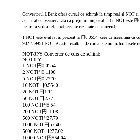
Convertorul LBank oferă cursul de schimb în timp real al NOT și 
actual al conversiei arată că prețul în timp real al lui NOT este 
pentru a vedea cele mai recente rezultate de conversie.
1 NOT este evaluat în prezent la 円0.0554, ceea ce înseamnă că c
902.459954 NOT. Aceste rezultate de conversie nu includ taxele de
NOT/JPY Convertor de curs de schimb
NOT
JPY
1 NOT
円0.0554
2 NOT
円0.1108
5 NOT
円0.2770
10 NOT
円0.5540
20 NOT
円1.11
50 NOT
円2.77
100 NOT
円5.54
200 NOT
円11.08
500 NOT
円27.70
1000 NOT
円55.40
5000 NOT
円277.02
10000 NOT
円554.04