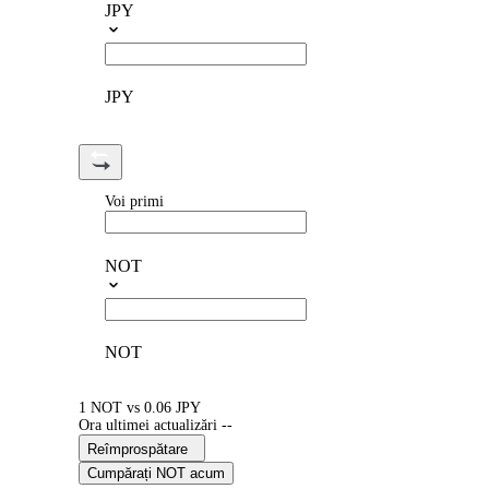
JPY
JPY
Voi primi
NOT
NOT
1 NOT vs 0.06 JPY
Ora ultimei actualizări --
Reîmprospătare
Cumpărați NOT acum