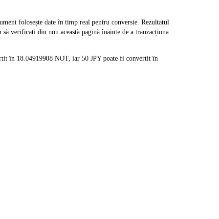
ent folosește date în timp real pentru conversie. Rezultatul
să verificați din nou această pagină înainte de a tranzacționa
it în 18.04919908 NOT, iar 50 JPY poate fi convertit în