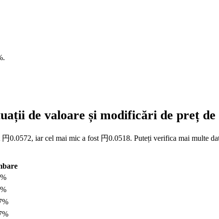
%
.
ații de valoare și modificări de preț d
t 円0.0572, iar cel mai mic a fost 円0.0518. Puteți verifica mai multe dat
mbare
0%
9%
27%
47%