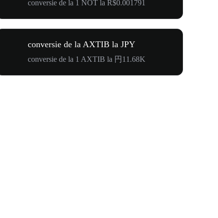
conversie de la 1 NOT la R$0.001791
conversie de la AXTIB la JPY
conversie de la 1 AXTIB la 円11.68K
WOOF, QUI