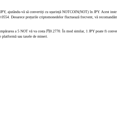
JPY, ajutându-vă să convertiți cu ușurință NOTCOIN(NOT) în JPY. Acest instrum
円0.0554. Deoarece prețurile criptomonedelor fluctuează frecvent, vă recomandăm 
umpărarea a 5 NOT vă va costa 円0.2770. În mod similar, 1 JPY poate fi convert
 platformă sau taxele de mineri.