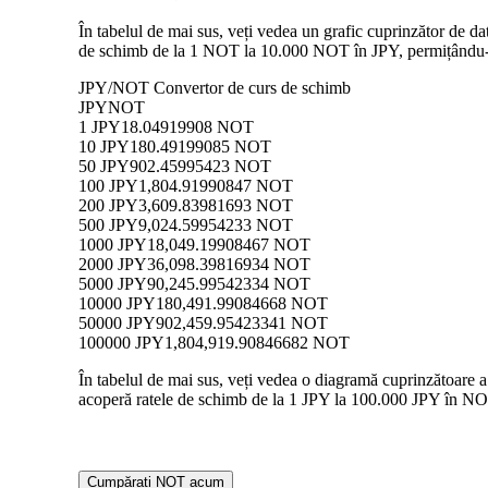
În tabelul de mai sus, veți vedea un grafic cuprinzător de d
de schimb de la 1 NOT la 10.000 NOT în JPY, permițându-vă 
JPY/NOT Convertor de curs de schimb
JPY
NOT
1 JPY
18.04919908 NOT
10 JPY
180.49199085 NOT
50 JPY
902.45995423 NOT
100 JPY
1,804.91990847 NOT
200 JPY
3,609.83981693 NOT
500 JPY
9,024.59954233 NOT
1000 JPY
18,049.19908467 NOT
2000 JPY
36,098.39816934 NOT
5000 JPY
90,245.99542334 NOT
10000 JPY
180,491.99084668 NOT
50000 JPY
902,459.95423341 NOT
100000 JPY
1,804,919.90846682 NOT
În tabelul de mai sus, veți vedea o diagramă cuprinzătoare a
acoperă ratele de schimb de la 1 JPY la 100.000 JPY în NOT,
Cumpărați NOT acum