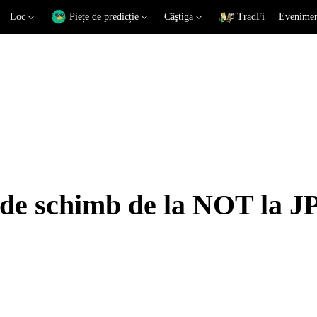
Loc
Piețe de predicție
Câştiga
TradFi
Eveniment
 de schimb de la NOT la J