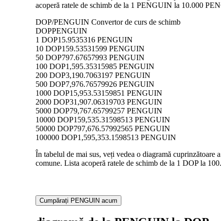
acoperă ratele de schimb de la 1 PENGUIN la 10.000 PENGUI
DOP/PENGUIN Convertor de curs de schimb
DOP
PENGUIN
1 DOP
15.9535316 PENGUIN
10 DOP
159.53531599 PENGUIN
50 DOP
797.67657993 PENGUIN
100 DOP
1,595.35315985 PENGUIN
200 DOP
3,190.7063197 PENGUIN
500 DOP
7,976.76579926 PENGUIN
1000 DOP
15,953.53159851 PENGUIN
2000 DOP
31,907.06319703 PENGUIN
5000 DOP
79,767.65799257 PENGUIN
10000 DOP
159,535.31598513 PENGUIN
50000 DOP
797,676.57992565 PENGUIN
100000 DOP
1,595,353.1598513 PENGUIN
În tabelul de mai sus, veți vedea o diagramă cuprinzătoare
comune. Lista acoperă ratele de schimb de la 1 DOP la 100
Cumpărați PENGUIN acum