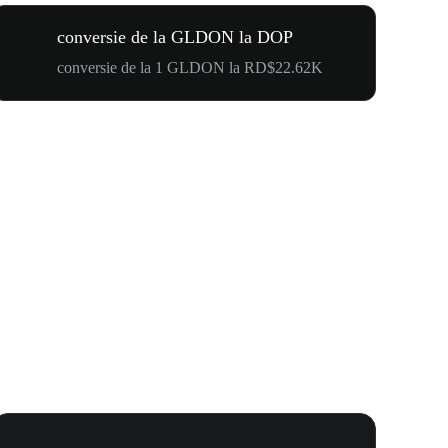
conversie de la GLDON la DOP
conversie de la 1 GLDON la RD$22.62K
WOOF, QUI