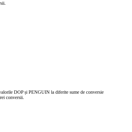
ii.
e valorile DOP și PENGUIN la diferite sume de conversie
ei conversii.