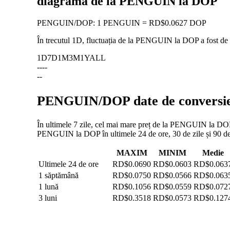
diagramă de la PENGUIN la DOP
PENGUIN
/
DOP
:
1 PENGUIN = RD$0.0627 DOP
În trecutul 1D, fluctuația de la PENGUIN la DOP a fost de
1D
7D
1M
3M
1Y
ALL
--
--
--
PENGUIN/DOP date de conversie: 
În ultimele 7 zile, cel mai mare preț de la PENGUIN la DOP 
PENGUIN la DOP în ultimele 24 de ore, 30 de zile și 90 de 
MAXIM
MINIM
Medie
Ultimele 24 de ore
RD$0.0690
RD$0.0603
RD$0.063
1 săptămână
RD$0.0750
RD$0.0566
RD$0.063
1 lună
RD$0.1056
RD$0.0559
RD$0.072
3 luni
RD$0.3518
RD$0.0573
RD$0.127