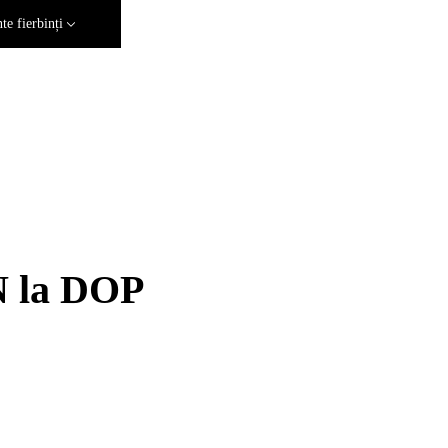
e fierbinți
N la DOP