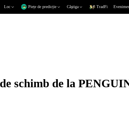
Loc
Piețe de predicție
Câştiga
TradFi
Eveniment
i de schimb de la PENGUI