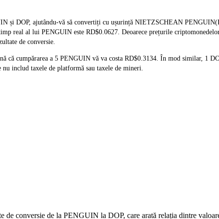
GUIN și DOP, ajutându-vă să convertiți cu ușurință NIETZSCHEAN PENGUIN(PE
 în timp real al lui PENGUIN este RD$0.0627. Deoarece prețurile criptomonedelor
zultate de conversie.
mnă că cumpărarea a 5 PENGUIN vă va costa RD$0.3134. În mod similar, 1 DO
nu includ taxele de platformă sau taxele de mineri.
date de conversie de la PENGUIN la DOP, care arată relația dintre valo