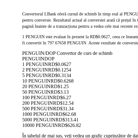
Convertorul LBank oferă cursul de schimb în timp real al PEN
pentru conversie. Rezultatul actual al conversiei arată că prețul
pagină înainte de a tranzacționa pentru a vedea cele mai recente re
1 PENGUIN este evaluat în prezent la RD$0.0627, ceea ce însea
fi convertit în 797.67658 PENGUIN. Aceste rezultate de conversie 
PENGUIN/DOP Convertor de curs de schimb
PENGUIN
DOP
1 PENGUIN
RD$0.0627
2 PENGUIN
RD$0.1254
5 PENGUIN
RD$0.3134
10 PENGUIN
RD$0.6268
20 PENGUIN
RD$1.25
50 PENGUIN
RD$3.13
100 PENGUIN
RD$6.27
200 PENGUIN
RD$12.54
500 PENGUIN
RD$31.34
1000 PENGUIN
RD$62.68
5000 PENGUIN
RD$313.41
10000 PENGUIN
RD$626.82
În tabelul de mai sus, veți vedea un grafic cuprinzător de 