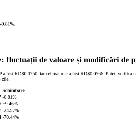
-0.81%
.
fluctuații de valoare și modificări de
a fost RD$0.0750, iar cel mai mic a fost RD$0.0566. Puteți verifica mai 
zile.
Schimbare
7
-0.81%
5
+9.46%
7
-24.57%
4
-70.44%