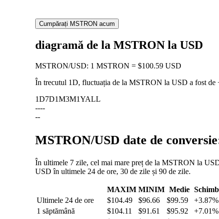
Cumpărați MSTRON acum
diagramă de la MSTRON la USD
MSTRON
/
USD
:
1 MSTRON = $100.59 USD
În trecutul 1D, fluctuația de la MSTRON la USD a fost de
1D
7D
1M
3M
1Y
ALL
--
--
--
MSTRON/USD date de conversie: f
În ultimele 7 zile, cel mai mare preț de la MSTRON la USD a
USD în ultimele 24 de ore, 30 de zile și 90 de zile.
MAXIM
MINIM
Medie
Schimb
Ultimele 24 de ore
$104.49
$96.66
$99.59
+3.87%
1 săptămână
$104.11
$91.61
$95.92
+7.01%