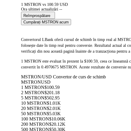
1 MSTRON vs 100.59 USD
Ora ultimei actualizări --
Reîmprospătare
Cumpărați MSTRON acum
Convertorul LBank oferă cursul de schimb în timp real al 
folosește date în timp real pentru conversie. Rezultatul actual al
verificați din nou această pagină înainte de a tranzacționa pentru a
1 MSTRON este evaluat în prezent la $100.59, ceea ce înseamnă
convertit în 0.4970675 MSTRON. Aceste rezultate de conversie nu 
MSTRON/USD Convertor de curs de schimb
MSTRON
USD
1 MSTRON
$100.59
2 MSTRON
$201.18
5 MSTRON
$502.95
10 MSTRON
$1.01K
20 MSTRON
$2.01K
50 MSTRON
$5.03K
100 MSTRON
$10.06K
200 MSTRON
$20.12K
500 MSTRON
$50.30K