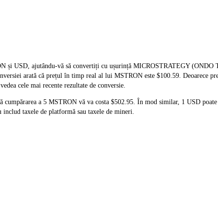
MSTRON și USD, ajutându-vă să convertiți cu ușurință MICROSTRATEGY (
 conversiei arată că prețul în timp real al lui MSTRON este $100.59. Deoarece p
 vedea cele mai recente rezultate de conversie.
 că cumpărarea a 5 MSTRON vă va costa $502.95. În mod similar, 1 USD poate
includ taxele de platformă sau taxele de mineri.