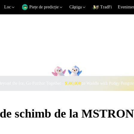
Loc
Piețe de predicție
Câştiga
TradFi
Eveniment
eyond the Ice, Go Further Together ·
$500,000
to Waddle with Pudgy Pengui
i de schimb de la MSTRON