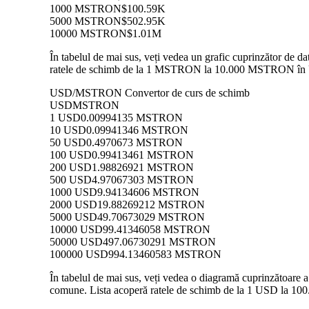
1000 MSTRON
$100.59K
5000 MSTRON
$502.95K
10000 MSTRON
$1.01M
În tabelul de mai sus, veți vedea un grafic cuprinzător de
ratele de schimb de la 1 MSTRON la 10.000 MSTRON în USD,
USD/MSTRON Convertor de curs de schimb
USD
MSTRON
1 USD
0.00994135 MSTRON
10 USD
0.09941346 MSTRON
50 USD
0.4970673 MSTRON
100 USD
0.99413461 MSTRON
200 USD
1.98826921 MSTRON
500 USD
4.97067303 MSTRON
1000 USD
9.94134606 MSTRON
2000 USD
19.88269212 MSTRON
5000 USD
49.70673029 MSTRON
10000 USD
99.41346058 MSTRON
50000 USD
497.06730291 MSTRON
100000 USD
994.13460583 MSTRON
În tabelul de mai sus, veți vedea o diagramă cuprinzătoare
comune. Lista acoperă ratele de schimb de la 1 USD la 100