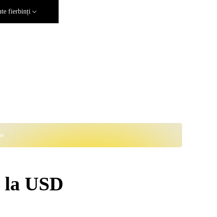
e fierbinți
ns
 la USD