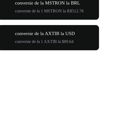
conversie de la MSTRON la BRL
conversie de la 1 MSTRON la R$512.78
conversie de la AXTIB la USD
conversie de la 1 AXTIB la $89.64
$500,000 T