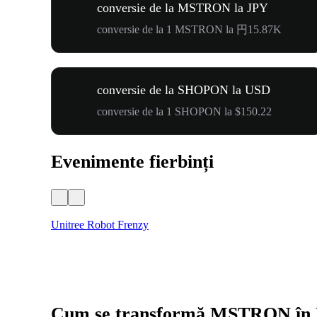
conversie de la MSTRON la JPY
conversie de la 1 MSTRON la 円15.87K
conversie de la SHOPON la USD
conversie de la 1 SHOPON la $150.22
Evenimente fierbinți
Unitree Robot Frenzy
Cum se transformă MSTRON în