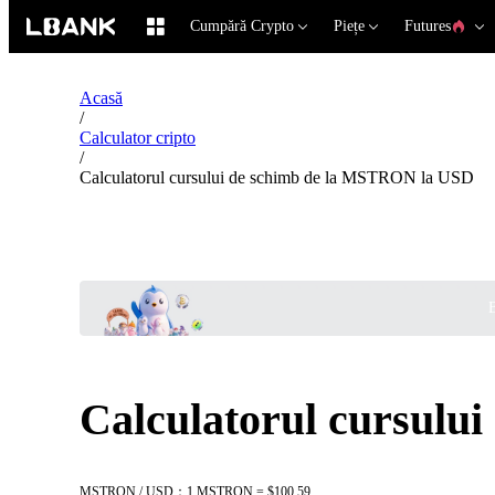
Cumpără Crypto
Piețe
Futures
Acasă
/
Calculator cripto
/
Calculatorul cursului de schimb de la MSTRON la USD
B
Calculatorul cursulu
MSTRON / USD：1 MSTRON = $100.59