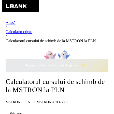
Acasă
/
Calculator cripto
/
Calculatorul cursului de schimb de la MSTRON la PLN
Beyond the Ice, Go Further Together ·
$500,000
to Waddle w
Calculatorul cursului de schimb de
la MSTRON la PLN
MSTRON / PLN：1 MSTRON = zł377.61
Voi cheltui