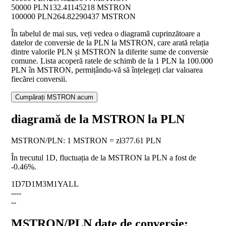
50000 PLN
132.41145218 MSTRON
100000 PLN
264.82290437 MSTRON
În tabelul de mai sus, veți vedea o diagramă cuprinzătoare a
datelor de conversie de la PLN la MSTRON, care arată relația
dintre valorile PLN și MSTRON la diferite sume de conversie
comune. Lista acoperă ratele de schimb de la 1 PLN la 100.000
PLN în MSTRON, permițându-vă să înțelegeți clar valoarea
fiecărei conversii.
Cumpărați MSTRON acum
diagramă de la MSTRON la PLN
MSTRON
/
PLN
:
1 MSTRON = zł377.61 PLN
În trecutul 1D, fluctuația de la MSTRON la PLN a fost de
-0.46%
.
1D
7D
1M
3M
1Y
ALL
--
--
--
MSTRON/PLN date de conversie: