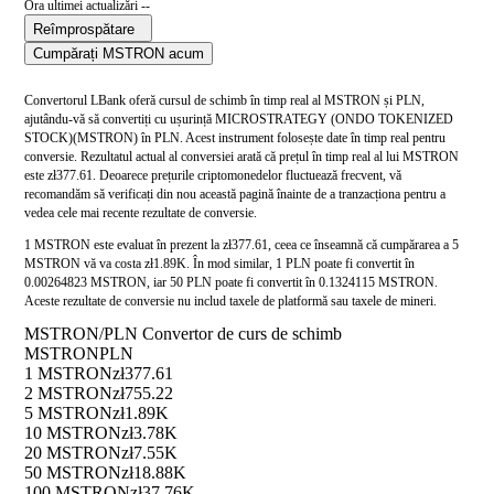
Ora ultimei actualizări --
Reîmprospătare
Cumpărați MSTRON acum
Convertorul LBank oferă cursul de schimb în timp real al MSTRON și PLN,
ajutându-vă să convertiți cu ușurință MICROSTRATEGY (ONDO TOKENIZED
STOCK)(MSTRON) în PLN. Acest instrument folosește date în timp real pentru
conversie. Rezultatul actual al conversiei arată că prețul în timp real al lui MSTRON
este zł377.61. Deoarece prețurile criptomonedelor fluctuează frecvent, vă
recomandăm să verificați din nou această pagină înainte de a tranzacționa pentru a
vedea cele mai recente rezultate de conversie.
1 MSTRON este evaluat în prezent la zł377.61, ceea ce înseamnă că cumpărarea a 5
MSTRON vă va costa zł1.89K. În mod similar, 1 PLN poate fi convertit în
0.00264823 MSTRON, iar 50 PLN poate fi convertit în 0.1324115 MSTRON.
Aceste rezultate de conversie nu includ taxele de platformă sau taxele de mineri.
MSTRON/PLN Convertor de curs de schimb
MSTRON
PLN
1 MSTRON
zł377.61
2 MSTRON
zł755.22
5 MSTRON
zł1.89K
10 MSTRON
zł3.78K
20 MSTRON
zł7.55K
50 MSTRON
zł18.88K
100 MSTRON
zł37.76K