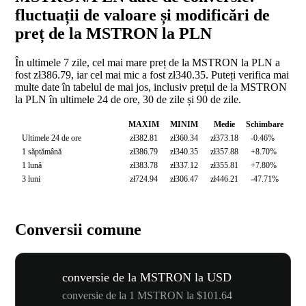
fluctuații de valoare și modificări de
preț de la MSTRON la PLN
În ultimele 7 zile, cel mai mare preț de la MSTRON la PLN a
fost zł386.79, iar cel mai mic a fost zł340.35. Puteți verifica mai
multe date în tabelul de mai jos, inclusiv prețul de la MSTRON
la PLN în ultimele 24 de ore, 30 de zile și 90 de zile.
MAXIM
MINIM
Medie
Schimbare
Ultimele 24 de ore
zł382.81
zł360.34
zł373.18
-0.46%
1 săptămână
zł386.79
zł340.35
zł357.88
+8.70%
1 lună
zł383.78
zł337.12
zł355.81
+7.80%
3 luni
zł724.94
zł306.47
zł446.21
-47.71%
Conversii comune
conversie de la MSTRON la USD
conversie de la 1 MSTRON la $101.64