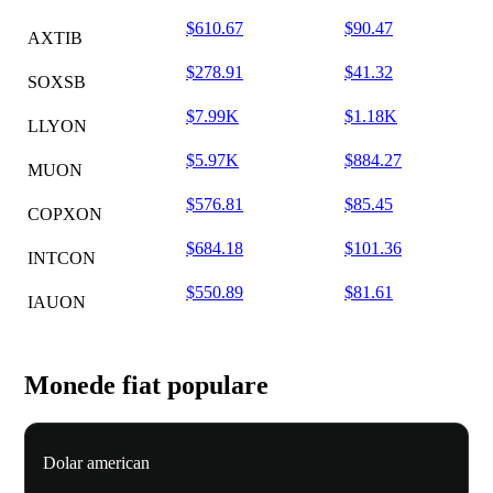
$610.67
$90.47
AXTIB
$278.91
$41.32
SOXSB
$7.99K
$1.18K
LLYON
$5.97K
$884.27
MUON
$576.81
$85.45
COPXON
$684.18
$101.36
INTCON
$550.89
$81.61
IAUON
Monede fiat populare
Dolar american