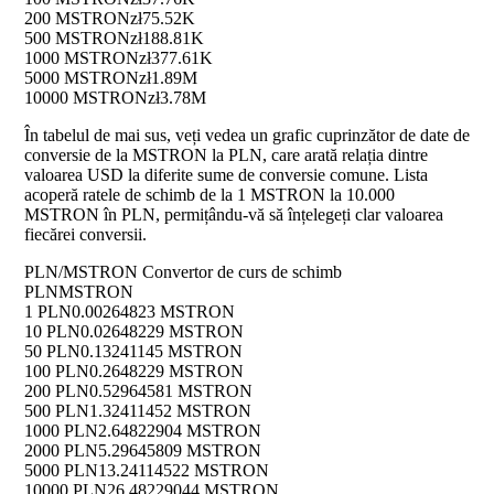
200 MSTRON
zł75.52K
500 MSTRON
zł188.81K
1000 MSTRON
zł377.61K
5000 MSTRON
zł1.89M
10000 MSTRON
zł3.78M
În tabelul de mai sus, veți vedea un grafic cuprinzător de date de
conversie de la MSTRON la PLN, care arată relația dintre
valoarea USD la diferite sume de conversie comune. Lista
acoperă ratele de schimb de la 1 MSTRON la 10.000
MSTRON în PLN, permițându-vă să înțelegeți clar valoarea
fiecărei conversii.
PLN/MSTRON Convertor de curs de schimb
PLN
MSTRON
1 PLN
0.00264823 MSTRON
10 PLN
0.02648229 MSTRON
50 PLN
0.13241145 MSTRON
100 PLN
0.2648229 MSTRON
200 PLN
0.52964581 MSTRON
500 PLN
1.32411452 MSTRON
1000 PLN
2.64822904 MSTRON
2000 PLN
5.29645809 MSTRON
5000 PLN
13.24114522 MSTRON
10000 PLN
26.48229044 MSTRON