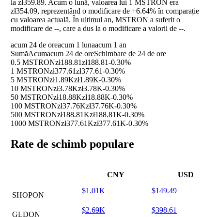
la zł359.89. Acum o lună, valoarea lui 1 MSTRON era
zł354.09, reprezentând o modificare de
+6.64%
în comparație
cu valoarea actuală. În ultimul an, MSTRON a suferit o
modificare de
--
, care a dus la o modificare a valorii de
--
.
acum 24 de ore
acum 1 luna
acum 1 an
Sumă
Acum
acum 24 de ore
Schimbare de 24 de ore
0.5 MSTRON
zł188.81
zł188.81
-0.30%
1 MSTRON
zł377.61
zł377.61
-0.30%
5 MSTRON
zł1.89K
zł1.89K
-0.30%
10 MSTRON
zł3.78K
zł3.78K
-0.30%
50 MSTRON
zł18.88K
zł18.88K
-0.30%
100 MSTRON
zł37.76K
zł37.76K
-0.30%
500 MSTRON
zł188.81K
zł188.81K
-0.30%
1000 MSTRON
zł377.61K
zł377.61K
-0.30%
Rate de schimb populare
CNY
USD
$1.01K
$149.49
SHOPON
$2.69K
$398.61
GLDON