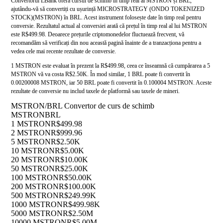
Convertorul LBank oferă cursul de schimb în timp real al MSTRON și BRL,
ajutându-vă să convertiți cu ușurință MICROSTRATEGY (ONDO TOKENIZED
STOCK)(MSTRON) în BRL. Acest instrument folosește date în timp real pentru
conversie. Rezultatul actual al conversiei arată că prețul în timp real al lui MSTRON
este R$499.98. Deoarece prețurile criptomonedelor fluctuează frecvent, vă
recomandăm să verificați din nou această pagină înainte de a tranzacționa pentru a
vedea cele mai recente rezultate de conversie.
1 MSTRON este evaluat în prezent la R$499.98, ceea ce înseamnă că cumpărarea a 5
MSTRON vă va costa R$2.50K. În mod similar, 1 BRL poate fi convertit în
0.00200008 MSTRON, iar 50 BRL poate fi convertit în 0.100004 MSTRON. Aceste
rezultate de conversie nu includ taxele de platformă sau taxele de mineri.
MSTRON/BRL Convertor de curs de schimb
MSTRON
BRL
1 MSTRON
R$499.98
2 MSTRON
R$999.96
5 MSTRON
R$2.50K
10 MSTRON
R$5.00K
20 MSTRON
R$10.00K
50 MSTRON
R$25.00K
100 MSTRON
R$50.00K
200 MSTRON
R$100.00K
500 MSTRON
R$249.99K
1000 MSTRON
R$499.98K
5000 MSTRON
R$2.50M
10000 MSTRON
R$5.00M