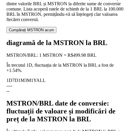
dintre valorile BRL și MSTRON la diferite sume de conversie
comune. Lista acoperă ratele de schimb de la 1 BRL la 100.000
BRL în MSTRON, permițându-vă să înțelegeți clar valoarea
fiecărei conversii.
Cumpărați MSTRON acum
diagramă de la MSTRON la BRL
MSTRON
/
BRL
:
1 MSTRON = R$499.98 BRL
În trecutul 1D, fluctuația de la MSTRON la BRL a fost de
+1.54%
.
1D
7D
1M
3M
1Y
ALL
--
--
--
MSTRON/BRL date de conversie:
fluctuații de valoare și modificări de
preț de la MSTRON la BRL