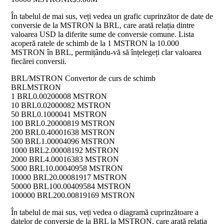
În tabelul de mai sus, veți vedea un grafic cuprinzător de date de
conversie de la MSTRON la BRL, care arată relația dintre
valoarea USD la diferite sume de conversie comune. Lista
acoperă ratele de schimb de la 1 MSTRON la 10.000
MSTRON în BRL, permițându-vă să înțelegeți clar valoarea
fiecărei conversii.
BRL/MSTRON Convertor de curs de schimb
BRL
MSTRON
1 BRL
0.00200008 MSTRON
10 BRL
0.02000082 MSTRON
50 BRL
0.1000041 MSTRON
100 BRL
0.20000819 MSTRON
200 BRL
0.40001638 MSTRON
500 BRL
1.00004096 MSTRON
1000 BRL
2.00008192 MSTRON
2000 BRL
4.00016383 MSTRON
5000 BRL
10.00040958 MSTRON
10000 BRL
20.00081917 MSTRON
50000 BRL
100.00409584 MSTRON
100000 BRL
200.00819169 MSTRON
În tabelul de mai sus, veți vedea o diagramă cuprinzătoare a
datelor de conversie de la BRL la MSTRON, care arată relația