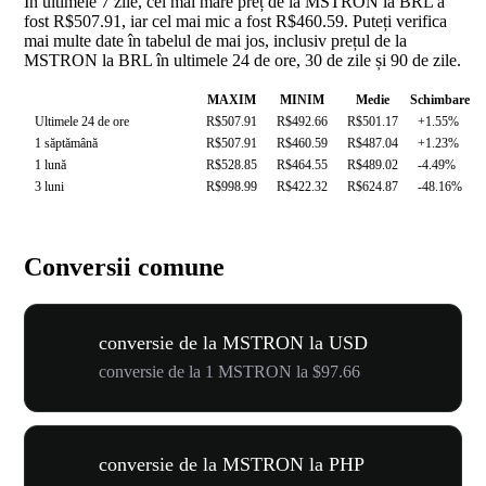
În ultimele 7 zile, cel mai mare preț de la MSTRON la BRL a
fost R$507.91, iar cel mai mic a fost R$460.59. Puteți verifica
mai multe date în tabelul de mai jos, inclusiv prețul de la
MSTRON la BRL în ultimele 24 de ore, 30 de zile și 90 de zile.
MAXIM
MINIM
Medie
Schimbare
Ultimele 24 de ore
R$507.91
R$492.66
R$501.17
+1.55%
1 săptămână
R$507.91
R$460.59
R$487.04
+1.23%
1 lună
R$528.85
R$464.55
R$489.02
-4.49%
3 luni
R$998.99
R$422.32
R$624.87
-48.16%
Conversii comune
conversie de la MSTRON la USD
conversie de la 1 MSTRON la $97.66
conversie de la MSTRON la PHP