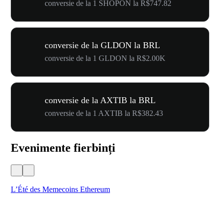
conversie de la 1 SHOPON la R$747.82
conversie de la GLDON la BRL
conversie de la 1 GLDON la R$2.00K
conversie de la AXTIB la BRL
conversie de la 1 AXTIB la R$382.43
Evenimente fierbinți
L’Été des Memecoins Ethereum
WO