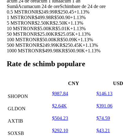
acum 24 de ore
acum 1 luna
acum 1 an
Sumă
Acum
acum 24 de ore
Schimbare de 24 de ore
0.5 MSTRON
R$249.99
R$250.45
+1.13%
1 MSTRON
R$499.98
R$500.90
+1.13%
5 MSTRON
R$2.50K
R$2.50K
+1.13%
10 MSTRON
R$5.00K
R$5.01K
+1.13%
50 MSTRON
R$25.00K
R$25.05K
+1.13%
100 MSTRON
R$50.00K
R$50.09K
+1.13%
500 MSTRON
R$249.99K
R$250.45K
+1.13%
1000 MSTRON
R$499.98K
R$500.90K
+1.13%
Rate de schimb populare
CNY
USD
$987.84
$146.13
SHOPON
$2.64K
$391.06
GLDON
$504.23
$74.59
AXTIB
$292.10
$43.21
SOXSB