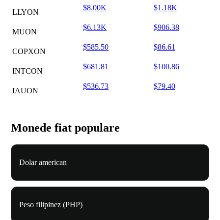
$8.00K
$1.18K
LLYON
$6.13K
$906.38
MUON
$585.50
$86.61
COPXON
$681.81
$100.86
INTCON
$536.73
$79.40
IAUON
Monede fiat populare
Dolar american
Peso filipinez (PHP)