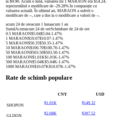
la $9.90. Acum o lună, valoarea lui 1 MARAON era $14.24,
reprezentând o modificare de
-29.28%
în comparație cu
valoarea actuală. În ultimul an, MARAON a suferit o
modificare de
--
, care a dus la o modificare a valorii de
--
.
acum 24 de ore
acum 1 luna
acum 1 an
Sumă
Acum
acum 24 de ore
Schimbare de 24 de ore
0.5 MARAON
$5.04
$5.04
-1.47%
1 MARAON
$10.07
$10.07
-1.47%
5 MARAON
$50.35
$50.35
-1.47%
10 MARAON
$100.70
$100.70
-1.47%
50 MARAON
$503.50
$503.50
-1.47%
100 MARAON
$1.01K
$1.01K
-1.47%
500 MARAON
$5.04K
$5.04K
-1.47%
1000 MARAON
$10.07K
$10.07K
-1.47%
Rate de schimb populare
CNY
USD
$1.01K
$149.32
SHOPON
$2.68K
$397.52
GLDON