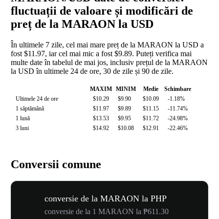
fluctuații de valoare și modificări de
preț de la MARAON la USD
În ultimele 7 zile, cel mai mare preț de la MARAON la USD a
fost $11.97, iar cel mai mic a fost $9.89. Puteți verifica mai
multe date în tabelul de mai jos, inclusiv prețul de la MARAON
la USD în ultimele 24 de ore, 30 de zile și 90 de zile.
MAXIM
MINIM
Medie
Schimbare
Ultimele 24 de ore
$10.29
$9.90
$10.09
-1.18%
1 săptămână
$11.97
$9.89
$11.15
-11.74%
1 lună
$13.53
$9.95
$11.72
-24.98%
3 luni
$14.92
$10.08
$12.91
-22.46%
Conversii comune
conversie de la MARAON la PHP
conversie de la 1 MARAON la ₱611.30