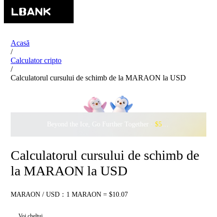
Acasă
/
Calculator cripto
/
Calculatorul cursului de schimb de la MARAON la USD
Beyond the Ice, Go Further Together ·
$500,000
to Waddle w
Calculatorul cursului de schimb de
la MARAON la USD
MARAON / USD：1 MARAON = $10.07
Voi cheltui