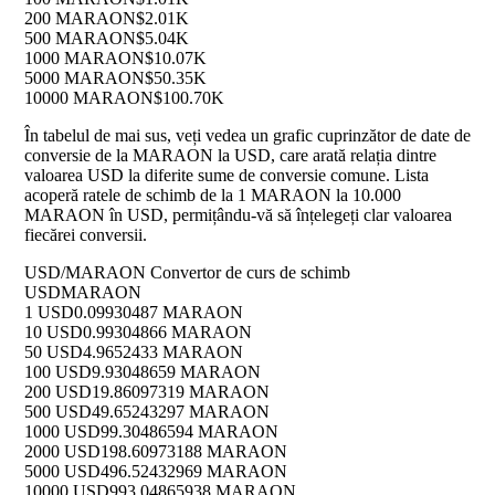
200 MARAON
$2.01K
500 MARAON
$5.04K
1000 MARAON
$10.07K
5000 MARAON
$50.35K
10000 MARAON
$100.70K
În tabelul de mai sus, veți vedea un grafic cuprinzător de date de
conversie de la MARAON la USD, care arată relația dintre
valoarea USD la diferite sume de conversie comune. Lista
acoperă ratele de schimb de la 1 MARAON la 10.000
MARAON în USD, permițându-vă să înțelegeți clar valoarea
fiecărei conversii.
USD/MARAON Convertor de curs de schimb
USD
MARAON
1 USD
0.09930487 MARAON
10 USD
0.99304866 MARAON
50 USD
4.9652433 MARAON
100 USD
9.93048659 MARAON
200 USD
19.86097319 MARAON
500 USD
49.65243297 MARAON
1000 USD
99.30486594 MARAON
2000 USD
198.60973188 MARAON
5000 USD
496.52432969 MARAON
10000 USD
993.04865938 MARAON