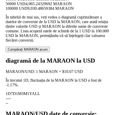
50000 USD
4,965.24329692 MARAON
100000 USD
9,930.48659384 MARAON
În tabelul de mai sus, veți vedea o diagramă cuprinzătoare a
datelor de conversie de la USD la MARAON, care arată relația
dintre valorile USD și MARAON la diferite sume de conversie
comune. Lista acoperă ratele de schimb de la 1 USD la 100.000
USD în MARAON, permițându-vă să înțelegeți clar valoarea
fiecărei conversii.
Cumpărați MARAON acum
diagramă de la MARAON la USD
MARAON
/
USD
:
1 MARAON = $10.07 USD
În trecutul 1D, fluctuația de la MARAON la USD a fost de
-1.17%
.
1D
7D
1M
3M
1Y
ALL
--
--
--
MARAON/USD date de conversie: