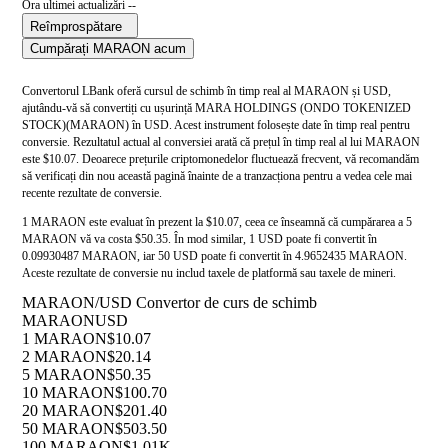
Ora ultimei actualizări --
Reîmprospătare
Cumpărați MARAON acum
Convertorul LBank oferă cursul de schimb în timp real al MARAON și USD,
ajutându-vă să convertiți cu ușurință MARA HOLDINGS (ONDO TOKENIZED
STOCK)(MARAON) în USD. Acest instrument folosește date în timp real pentru
conversie. Rezultatul actual al conversiei arată că prețul în timp real al lui MARAON
este $10.07. Deoarece prețurile criptomonedelor fluctuează frecvent, vă recomandăm
să verificați din nou această pagină înainte de a tranzacționa pentru a vedea cele mai
recente rezultate de conversie.
1 MARAON este evaluat în prezent la $10.07, ceea ce înseamnă că cumpărarea a 5
MARAON vă va costa $50.35. În mod similar, 1 USD poate fi convertit în
0.09930487 MARAON, iar 50 USD poate fi convertit în 4.9652435 MARAON.
Aceste rezultate de conversie nu includ taxele de platformă sau taxele de mineri.
MARAON/USD Convertor de curs de schimb
MARAON
USD
1 MARAON
$10.07
2 MARAON
$20.14
5 MARAON
$50.35
10 MARAON
$100.70
20 MARAON
$201.40
50 MARAON
$503.50
100 MARAON
$1.01K