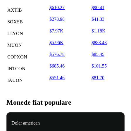
$610.27
$90.41
AXTIB
$278.98
$41.33
SOXSB
$7.97K
$1.18K
LLYON
$5.96K
$883.43
MUON
$576.78
$85.45
COPXON
$685.46
$101.55
INTCON
$551.46
$81.70
IAUON
Monede fiat populare
Dolar american