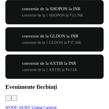
conversie de la SHOPON la INR
conversie de la 1 SHOPON la ₹13.78K
conversie de la GLDON la INR
conversie de la 1 GLDON la ₹37.36K
conversie de la AXTIB la INR
conversie de la 1 AXTIB la ₹6.51K
Evenimente fierbinți
WOOF, QUID1 Listing Carnival
You