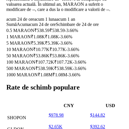
valoarea actuală. În ultimul an, MARAON a suferit o
modificare de
--
, care a dus la o modificare a valorii de
--
.
acum 24 de ore
acum 1 luna
acum 1 an
Sumă
Acum
acum 24 de ore
Schimbare de 24 de ore
0.5 MARAON
₹538.59
₹538.59
-3.66%
1 MARAON
₹1.08K
₹1.08K
-3.66%
5 MARAON
₹5.39K
₹5.39K
-3.66%
10 MARAON
₹10.77K
₹10.77K
-3.66%
50 MARAON
₹53.86K
₹53.86K
-3.66%
100 MARAON
₹107.72K
₹107.72K
-3.66%
500 MARAON
₹538.59K
₹538.59K
-3.66%
1000 MARAON
₹1.08M
₹1.08M
-3.66%
Rate de schimb populare
CNY
USD
$978.98
$144.82
SHOPON
$2.65K
$392.62