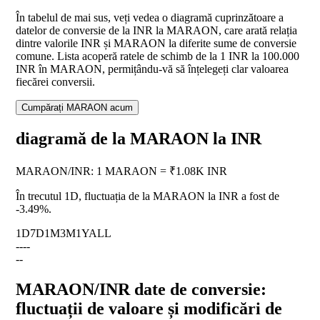
În tabelul de mai sus, veți vedea o diagramă cuprinzătoare a
datelor de conversie de la INR la MARAON, care arată relația
dintre valorile INR și MARAON la diferite sume de conversie
comune. Lista acoperă ratele de schimb de la 1 INR la 100.000
INR în MARAON, permițându-vă să înțelegeți clar valoarea
fiecărei conversii.
Cumpărați MARAON acum
diagramă de la MARAON la INR
MARAON
/
INR
:
1 MARAON = ₹1.08K INR
În trecutul 1D, fluctuația de la MARAON la INR a fost de
-3.49%
.
1D
7D
1M
3M
1Y
ALL
--
--
--
MARAON/INR date de conversie:
fluctuații de valoare și modificări de