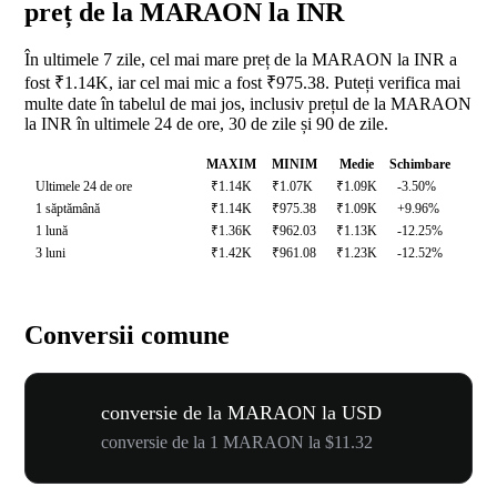
preț de la MARAON la INR
În ultimele 7 zile, cel mai mare preț de la MARAON la INR a
fost ₹1.14K, iar cel mai mic a fost ₹975.38. Puteți verifica mai
multe date în tabelul de mai jos, inclusiv prețul de la MARAON
la INR în ultimele 24 de ore, 30 de zile și 90 de zile.
MAXIM
MINIM
Medie
Schimbare
Ultimele 24 de ore
₹1.14K
₹1.07K
₹1.09K
-3.50%
1 săptămână
₹1.14K
₹975.38
₹1.09K
+9.96%
1 lună
₹1.36K
₹962.03
₹1.13K
-12.25%
3 luni
₹1.42K
₹961.08
₹1.23K
-12.52%
Conversii comune
conversie de la MARAON la USD
conversie de la 1 MARAON la $11.32