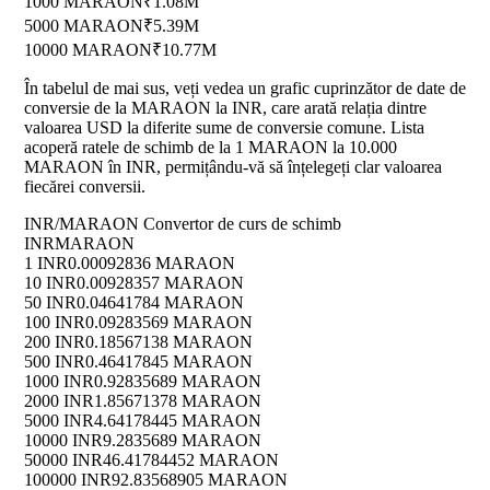
1000 MARAON
₹1.08M
5000 MARAON
₹5.39M
10000 MARAON
₹10.77M
În tabelul de mai sus, veți vedea un grafic cuprinzător de date de
conversie de la MARAON la INR, care arată relația dintre
valoarea USD la diferite sume de conversie comune. Lista
acoperă ratele de schimb de la 1 MARAON la 10.000
MARAON în INR, permițându-vă să înțelegeți clar valoarea
fiecărei conversii.
INR/MARAON Convertor de curs de schimb
INR
MARAON
1 INR
0.00092836 MARAON
10 INR
0.00928357 MARAON
50 INR
0.04641784 MARAON
100 INR
0.09283569 MARAON
200 INR
0.18567138 MARAON
500 INR
0.46417845 MARAON
1000 INR
0.92835689 MARAON
2000 INR
1.85671378 MARAON
5000 INR
4.64178445 MARAON
10000 INR
9.2835689 MARAON
50000 INR
46.41784452 MARAON
100000 INR
92.83568905 MARAON