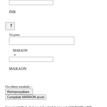
INR
Voi primi
MARAON
MARAON
Ora ultimei actualizări --
Reîmprospătare
Cumpărați MARAON acum