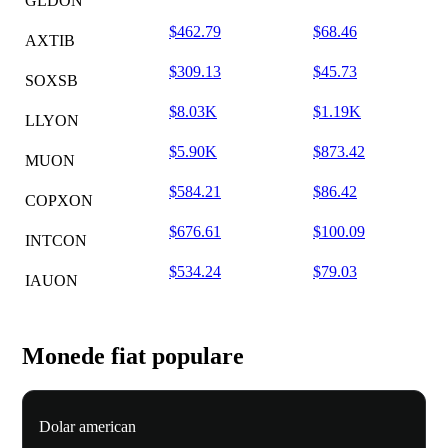
GLDON
$462.79
$68.46
AXTIB
$309.13
$45.73
SOXSB
$8.03K
$1.19K
LLYON
$5.90K
$873.42
MUON
$584.21
$86.42
COPXON
$676.61
$100.09
INTCON
$534.24
$79.03
IAUON
Monede fiat populare
Dolar american