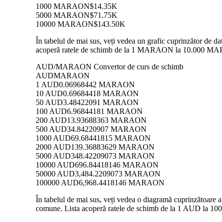
1000 MARAON
$14.35K
5000 MARAON
$71.75K
10000 MARAON
$143.50K
În tabelul de mai sus, veți vedea un grafic cuprinzător de
acoperă ratele de schimb de la 1 MARAON la 10.000 MARAO
AUD/MARAON Convertor de curs de schimb
AUD
MARAON
1 AUD
0.06968442 MARAON
10 AUD
0.69684418 MARAON
50 AUD
3.48422091 MARAON
100 AUD
6.96844181 MARAON
200 AUD
13.93688363 MARAON
500 AUD
34.84220907 MARAON
1000 AUD
69.68441815 MARAON
2000 AUD
139.36883629 MARAON
5000 AUD
348.42209073 MARAON
10000 AUD
696.84418146 MARAON
50000 AUD
3,484.2209073 MARAON
100000 AUD
6,968.4418146 MARAON
În tabelul de mai sus, veți vedea o diagramă cuprinzătoar
comune. Lista acoperă ratele de schimb de la 1 AUD la 10