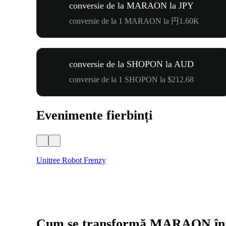
conversie de la MARAON la JPY
conversie de la 1 MARAON la 円1.60K
conversie de la SHOPON la AUD
conversie de la 1 SHOPON la $212.68
Evenimente fierbinți
Unitree Robot Frenzy
Cum se transformă MARAON î