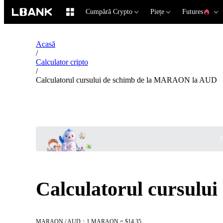
Cumpără Crypto
Piețe
Futures
Acasă
/
Calculator cripto
/
Calculatorul cursului de schimb de la MARAON la AUD
B
Calculatorul cursul
MARAON / AUD：1 MARAON = $14.35