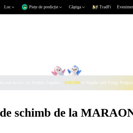
Loc
Piețe de predicție
Câştiga
TradFi
Eveniment
eyond the Ice, Go Further Together ·
$500,000
to Waddle with Pudgy Pengui
ui de schimb de la MARAO