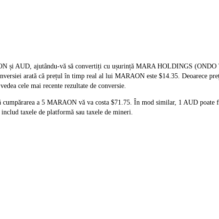
MARAON și AUD, ajutându-vă să convertiți cu ușurință MARA HOLDINGS 
 conversiei arată că prețul în timp real al lui MARAON este $14.35. Deoarece p
 vedea cele mai recente rezultate de conversie.
că cumpărarea a 5 MARAON vă va costa $71.75. În mod similar, 1 AUD poate 
nclud taxele de platformă sau taxele de mineri.