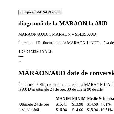
Cumpărați MARAON acum
diagramă de la MARAON la AUD
MARAON
/
AUD
:
1 MARAON = $14.35 AUD
În trecutul 1D, fluctuația de la MARAON la AUD a fost d
1D
7D
1M
3M
1Y
ALL
--
--
--
MARAON/AUD date de conversie: 
În ultimele 7 zile, cel mai mare preț de la MARAON la AUD 
la AUD în ultimele 24 de ore, 30 de zile și 90 de zile.
MAXIM
MINIM
Medie
Schimba
Ultimele 24 de ore
$15.41
$13.98
$14.68
-4.61%
1 săptămână
$16.94
$14.00
$15.94
-10.51%