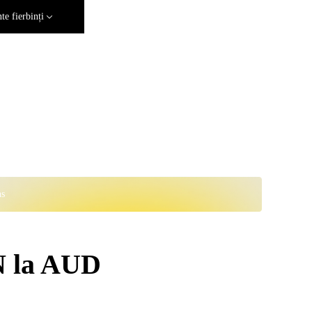
e fierbinți
ns
N la AUD