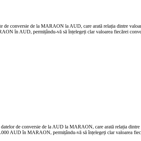
 date de conversie de la MARAON la AUD, care arată relația dintre valo
N în AUD, permițându-vă să înțelegeți clar valoarea fiecărei conver
e a datelor de conversie de la AUD la MARAON, care arată relația din
0.000 AUD în MARAON, permițându-vă să înțelegeți clar valoarea fiecă