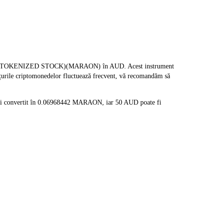
(ONDO TOKENIZED STOCK)(MARAON) în AUD. Acest instrument
rețurile criptomonedelor fluctuează frecvent, vă recomandăm să
fi convertit în 0.06968442 MARAON, iar 50 AUD poate fi