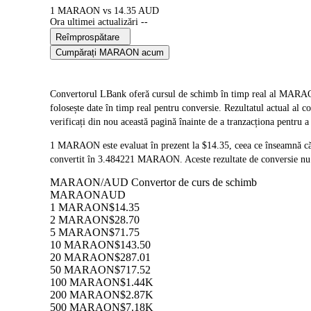
1 MARAON vs 14.35 AUD
Ora ultimei actualizări --
Reîmprospătare
Cumpărați MARAON acum
Convertorul LBank oferă cursul de schimb în timp real al 
folosește date în timp real pentru conversie. Rezultatul actual al
verificați din nou această pagină înainte de a tranzacționa pentru a
1 MARAON este evaluat în prezent la $14.35, ceea ce înseamnă 
convertit în 3.484221 MARAON. Aceste rezultate de conversie nu i
MARAON/AUD Convertor de curs de schimb
MARAON
AUD
1 MARAON
$14.35
2 MARAON
$28.70
5 MARAON
$71.75
10 MARAON
$143.50
20 MARAON
$287.01
50 MARAON
$717.52
100 MARAON
$1.44K
200 MARAON
$2.87K
500 MARAON
$7.18K