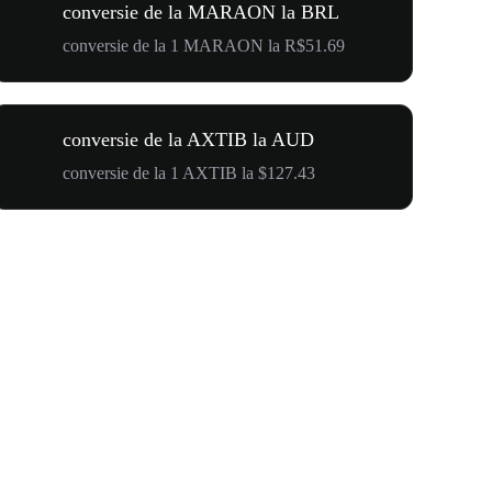
conversie de la MARAON la BRL
conversie de la 1 MARAON la R$51.69
conversie de la AXTIB la AUD
conversie de la 1 AXTIB la $127.43
$500,000 T