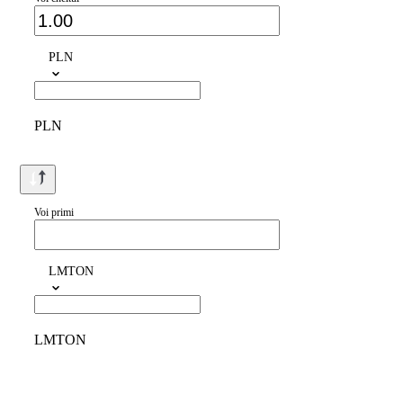
PLN
PLN
Voi primi
LMTON
LMTON