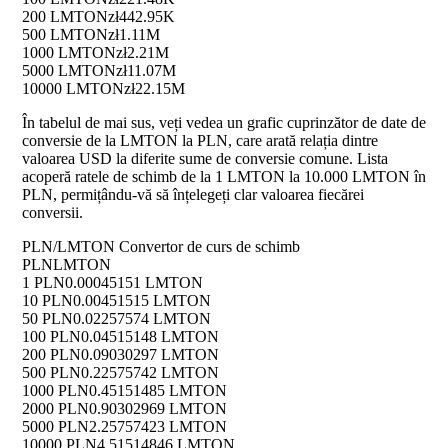
200 LMTON
zł442.95K
500 LMTON
zł1.11M
1000 LMTON
zł2.21M
5000 LMTON
zł11.07M
10000 LMTON
zł22.15M
În tabelul de mai sus, veți vedea un grafic cuprinzător de date de
conversie de la LMTON la PLN, care arată relația dintre
valoarea USD la diferite sume de conversie comune. Lista
acoperă ratele de schimb de la 1 LMTON la 10.000 LMTON în
PLN, permițându-vă să înțelegeți clar valoarea fiecărei
conversii.
PLN/LMTON Convertor de curs de schimb
PLN
LMTON
1 PLN
0.00045151 LMTON
10 PLN
0.00451515 LMTON
50 PLN
0.02257574 LMTON
100 PLN
0.04515148 LMTON
200 PLN
0.09030297 LMTON
500 PLN
0.22575742 LMTON
1000 PLN
0.45151485 LMTON
2000 PLN
0.90302969 LMTON
5000 PLN
2.25757423 LMTON
10000 PLN
4.51514846 LMTON