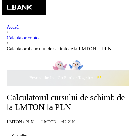
Acasă
/
Calculator cripto
/
Calculatorul cursului de schimb de la LMTON la PLN
Beyond the Ice, Go Further Together ·
$500,000
to Waddle w
Calculatorul cursului de schimb de
la LMTON la PLN
LMTON / PLN：1 LMTON = zł2.21K
Voi cheltui