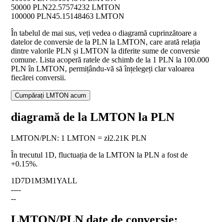
50000 PLN
22.57574232 LMTON
100000 PLN
45.15148463 LMTON
În tabelul de mai sus, veți vedea o diagramă cuprinzătoare a
datelor de conversie de la PLN la LMTON, care arată relația
dintre valorile PLN și LMTON la diferite sume de conversie
comune. Lista acoperă ratele de schimb de la 1 PLN la 100.000
PLN în LMTON, permițându-vă să înțelegeți clar valoarea
fiecărei conversii.
Cumpărați LMTON acum
diagramă de la LMTON la PLN
LMTON
/
PLN
:
1 LMTON = zł2.21K PLN
În trecutul 1D, fluctuația de la LMTON la PLN a fost de
+0.15%
.
1D
7D
1M
3M
1Y
ALL
--
--
--
LMTON/PLN date de conversie: