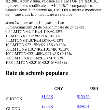
zł2.20K. Acum o lună, valoarea lui 1 LMTON era zł2.01K,
reprezentând o modificare de
+10.42%
în comparație cu
valoarea actuală. În ultimul an, LMTON a suferit o modificare
de
--
, care a dus la o modificare a valorii de
--
.
acum 24 de ore
acum 1 luna
acum 1 an
Sumă
Acum
acum 24 de ore
Schimbare de 24 de ore
0.5 LMTON
zł1.11K
zł1.11K
+0.13%
1 LMTON
zł2.21K
zł2.21K
+0.13%
5 LMTON
zł11.07K
zł11.07K
+0.13%
10 LMTON
zł22.15K
zł22.15K
+0.13%
50 LMTON
zł110.74K
zł110.74K
+0.13%
100 LMTON
zł221.48K
zł221.48K
+0.13%
500 LMTON
zł1.11M
zł1.11M
+0.13%
1000 LMTON
zł2.21M
zł2.21M
+0.13%
Rate de schimb populare
CNY
USD
$1.02K
$150.50
SHOPON
$2.69K
$398.51
GLDON