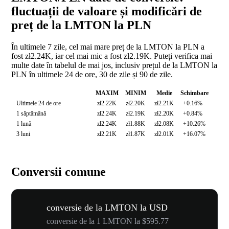
fluctuații de valoare și modificări de
preț de la LMTON la PLN
În ultimele 7 zile, cel mai mare preț de la LMTON la PLN a
fost zł2.24K, iar cel mai mic a fost zł2.19K. Puteți verifica mai
multe date în tabelul de mai jos, inclusiv prețul de la LMTON la
PLN în ultimele 24 de ore, 30 de zile și 90 de zile.
MAXIM
MINIM
Medie
Schimbare
Ultimele 24 de ore
zł2.22K
zł2.20K
zł2.21K
+0.16%
1 săptămână
zł2.24K
zł2.19K
zł2.20K
+0.84%
1 lună
zł2.24K
zł1.88K
zł2.08K
+10.26%
3 luni
zł2.21K
zł1.87K
zł2.01K
+16.07%
Conversii comune
conversie de la LMTON la USD
conversie de la 1 LMTON la $595.77