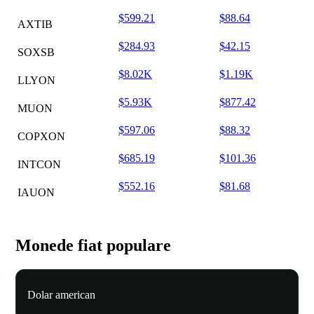
$599.21
$88.64
AXTIB
$284.93
$42.15
SOXSB
$8.02K
$1.19K
LLYON
$5.93K
$877.42
MUON
$597.06
$88.32
COPXON
$685.19
$101.36
INTCON
$552.16
$81.68
IAUON
Monede fiat populare
Dolar american