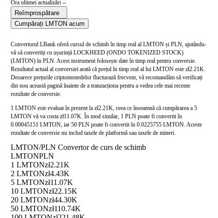
Ora ultimei actualizări --
Reîmprospătare
Cumpărați LMTON acum
Convertorul LBank oferă cursul de schimb în timp real al LMTON și PLN, ajutându-
vă să convertiți cu ușurință LOCKHEED (ONDO TOKENIZED STOCK)
(LMTON) în PLN. Acest instrument folosește date în timp real pentru conversie.
Rezultatul actual al conversiei arată că prețul în timp real al lui LMTON este zł2.21K.
Deoarece prețurile criptomonedelor fluctuează frecvent, vă recomandăm să verificați
din nou această pagină înainte de a tranzacționa pentru a vedea cele mai recente
rezultate de conversie.
1 LMTON este evaluat în prezent la zł2.21K, ceea ce înseamnă că cumpărarea a 5
LMTON vă va costa zł11.07K. În mod similar, 1 PLN poate fi convertit în
0.00045151 LMTON, iar 50 PLN poate fi convertit în 0.0225755 LMTON. Aceste
rezultate de conversie nu includ taxele de platformă sau taxele de mineri.
LMTON/PLN Convertor de curs de schimb
LMTON
PLN
1 LMTON
zł2.21K
2 LMTON
zł4.43K
5 LMTON
zł11.07K
10 LMTON
zł22.15K
20 LMTON
zł44.30K
50 LMTON
zł110.74K
100 LMTON
zł221.48K