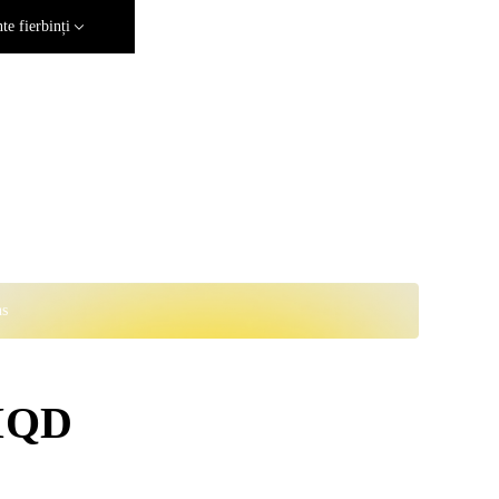
e fierbinți
ns
 IQD