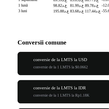
1 lună
-12
ع.د89.78
ع.د81.99
ع.د98.82
3 luni
-55
ع.د117.44
ع.د83.68
ع.د195.88
Conversii comune
conversie de la LMTS la USD
conversie de la 1 LMTS la $0.0662
conversie de la LMTS la IDR
conversie de la 1 LMTS la Rp1.18K