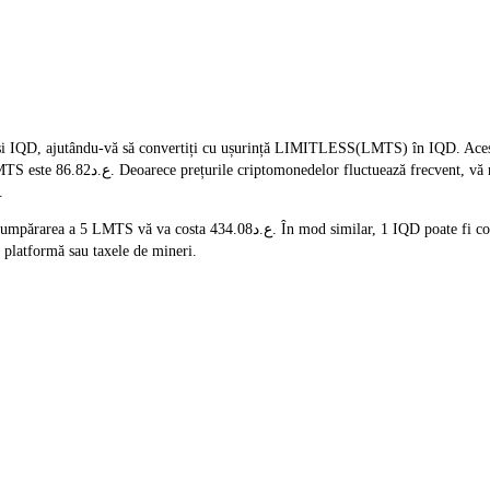
i IQD, ajutându-vă să convertiți cu ușurință LIMITLESS(LMTS) în IQD. Acest i
eastă pagină înainte de a
.
 platformă sau taxele de mineri.