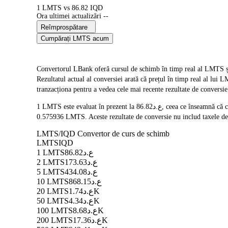
1 LMTS vs 86.82 IQD
Ora ultimei actualizări --
Reîmprospătare
Cumpărați LMTS acum
Convertorul LBank oferă cursul de schimb în timp real al LMTS ș
Rezultatul actual al conversiei arată că prețul în timp real al lui LMTS este ع.د86.82. Deoarece prețurile criptomonedelor fluctuează frecvent, vă recomandăm să verificați din nou ac
tranzacționa pentru a vedea cele mai recente rezultate de conversie
1 LMTS este evaluat în prezent la ع.د86.82, ceea ce înseamnă că cumpărarea a 5 LMTS vă va costa ع.د434.08. În mod similar, 1 IQD poate fi convertit în 0.01151872 LMTS, iar 50 IQD poate fi convertit în
0.575936 LMTS. Aceste rezultate de conversie nu includ taxele de
LMTS/IQD Convertor de curs de schimb
LMTS
IQD
1 LMTS
ع.د86.82
2 LMTS
ع.د173.63
5 LMTS
ع.د434.08
10 LMTS
ع.د868.15
20 LMTS
ع.د1.74K
50 LMTS
ع.د4.34K
100 LMTS
ع.د8.68K
200 LMTS
ع.د17.36K