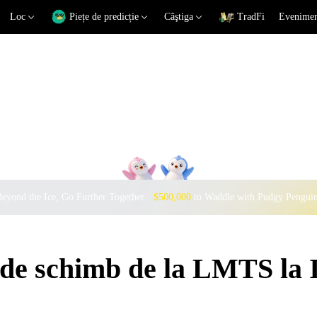
Loc
Piețe de predicție
Câştiga
TradFi
Eveniment
eyond the Ice, Go Further Together ·
$500,000
to Waddle with Pudgy Pengui
i de schimb de la LMTS la