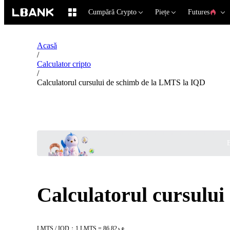
Cumpără Crypto
Piețe
Futures
Acasă
/
Calculator cripto
/
Calculatorul cursului de schimb de la LMTS la IQD
B
Calculatorul cursulu
LMTS / IQD：1 LMTS = ع.د86.82