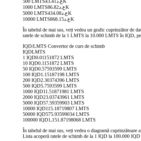
500 LMTS
ع.د43.41K
1000 LMTS
ع.د86.82K
5000 LMTS
ع.د434.08K
10000 LMTS
ع.د868.15K
În tabelul de mai sus, veți vedea un grafic cuprinzător de 
ratele de schimb de la 1 LMTS la 10.000 LMTS în IQD, permi
IQD/LMTS Convertor de curs de schimb
IQD
LMTS
1 IQD
0.01151872 LMTS
10 IQD
0.1151872 LMTS
50 IQD
0.57593599 LMTS
100 IQD
1.15187198 LMTS
200 IQD
2.30374396 LMTS
500 IQD
5.7593599 LMTS
1000 IQD
11.51871981 LMTS
2000 IQD
23.03743961 LMTS
5000 IQD
57.59359903 LMTS
10000 IQD
115.18719807 LMTS
50000 IQD
575.93599034 LMTS
100000 IQD
1,151.87198068 LMTS
În tabelul de mai sus, veți vedea o diagramă cuprinzătoare 
Lista acoperă ratele de schimb de la 1 IQD la 100.000 IQD î