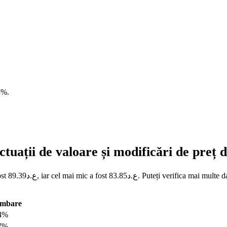
3%
.
tuații de valoare și modificări de preț
S la IQD
imbare
14%
87%