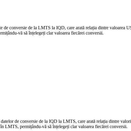
date de conversie de la LMTS la IQD, care arată relația dintre valoarea
țându-vă să înțelegeți clar valoarea fiecărei conversii.
a datelor de conversie de la IQD la LMTS, care arată relația dintre val
n LMTS, permițându-vă să înțelegeți clar valoarea fiecărei conversii.