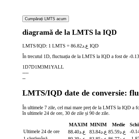
Cumpărați LMTS acum
diagramă de la LMTS la IQD
LMTS
/
IQD
:
1 LMTS = ع.د86.82 IQD
În trecutul 1D, fluctuația de la LMTS la IQD a fost de
-0.1
1D
7D
1M
3M
1Y
ALL
--
--
--
LMTS/IQD date de conversie: fluc
În ultimele 7 zile, cel mai mare preț de la LMTS la IQD a fost ع.د89.39, iar cel mai mic a fost ع.د83.85. Puteți verifica mai multe date în tabelul de mai jos, inclusiv prețul de la LMT
în ultimele 24 de ore, 30 de zile și 90 de zile.
MAXIM
MINIM
Medie
Sch
Ultimele 24 de ore
-0.
ع.د85.59
ع.د83.84
ع.د88.40
1 săptămână
-1.
ع.د86.77
ع.د83.85
ع.د89.39