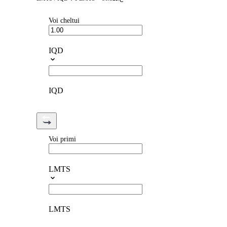
Voi cheltui
IQD
IQD
Voi primi
LMTS
LMTS