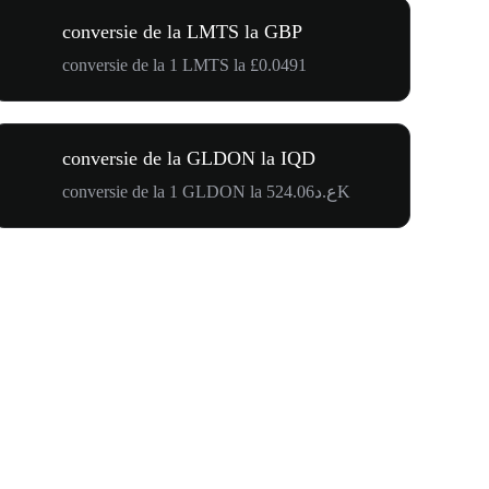
conversie de la LMTS la GBP
conversie de la 1 LMTS la £0.0491
conversie de la GLDON la IQD
conversie de la 1 GLDON la ع.د524.06K
$500,000 T