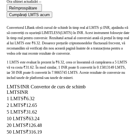
Ora ultimei actualizări --
Reîmprospătare
Cumpărați LMTS acum
Convertorul LBank oferă cursul de schimb în timp real al LMTS și INR, ajutându-vă
să convertiți cu ușurință LIMITLESS(LMTS) în INR. Acest instrument folosește date
în timp real pentru conversie. Rezultatul actual al conversiei arată că prețul în timp real
al lui LMTS este ₹6.32. Deoarece prețurile criptomonedelor fluctuează frecvent, vă
recomandăm să verificați din nou această pagină înainte de a tranzacționa pentru a
vedea cele mai recente rezultate de conversie.
1 LMTS este evaluat în prezent la ₹6.32, ceea ce înseamnă că cumpărarea a 5 LMTS
vă va costa ₹31.62. În mod similar, 1 INR poate fi convertit în 0.15813149 LMTS,
iar 50 INR poate fi convertit în 7.9065745 LMTS. Aceste rezultate de conversie nu
includ taxele de platformă sau taxele de mineri.
LMTS/INR Convertor de curs de schimb
LMTS
INR
1 LMTS
₹6.32
2 LMTS
₹12.65
5 LMTS
₹31.62
10 LMTS
₹63.24
20 LMTS
₹126.48
50 LMTS
₹316.19