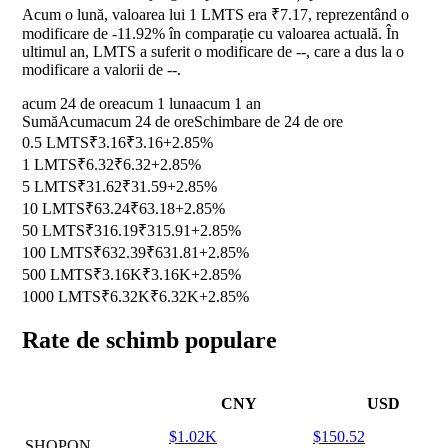
Acum o lună, valoarea lui 1 LMTS era ₹7.17, reprezentând o
modificare de
-11.92%
în comparație cu valoarea actuală. În
ultimul an, LMTS a suferit o modificare de
--
, care a dus la o
modificare a valorii de
--
.
acum 24 de ore
acum 1 luna
acum 1 an
Sumă
Acum
acum 24 de ore
Schimbare de 24 de ore
0.5 LMTS
₹3.16
₹3.16
+2.85%
1 LMTS
₹6.32
₹6.32
+2.85%
5 LMTS
₹31.62
₹31.59
+2.85%
10 LMTS
₹63.24
₹63.18
+2.85%
50 LMTS
₹316.19
₹315.91
+2.85%
100 LMTS
₹632.39
₹631.81
+2.85%
500 LMTS
₹3.16K
₹3.16K
+2.85%
1000 LMTS
₹6.32K
₹6.32K
+2.85%
Rate de schimb populare
CNY
USD
$1.02K
$150.52
SHOPON