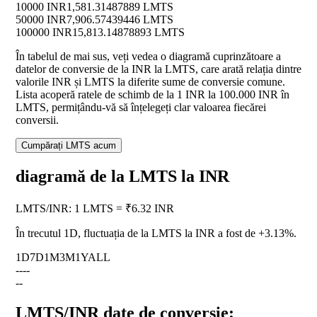
10000 INR
1,581.31487889 LMTS
50000 INR
7,906.57439446 LMTS
100000 INR
15,813.14878893 LMTS
În tabelul de mai sus, veți vedea o diagramă cuprinzătoare a
datelor de conversie de la INR la LMTS, care arată relația dintre
valorile INR și LMTS la diferite sume de conversie comune.
Lista acoperă ratele de schimb de la 1 INR la 100.000 INR în
LMTS, permițându-vă să înțelegeți clar valoarea fiecărei
conversii.
Cumpărați LMTS acum
diagramă de la LMTS la INR
LMTS
/
INR
:
1 LMTS = ₹6.32 INR
În trecutul 1D, fluctuația de la LMTS la INR a fost de
+3.13%
.
1D
7D
1M
3M
1Y
ALL
--
--
--
LMTS/INR date de conversie: