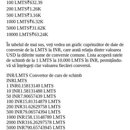
100 LMTS
₹632.39
200 LMTS
₹1.26K
500 LMTS
₹3.16K
1000 LMTS
₹6.32K
5000 LMTS
₹31.62K
10000 LMTS
₹63.24K
În tabelul de mai sus, veți vedea un grafic cuprinzător de date de
conversie de la LMTS la INR, care arată relația dintre valoarea
USD la diferite sume de conversie comune. Lista acoperă ratele
de schimb de la 1 LMTS la 10.000 LMTS în INR, permițându-
vă să înțelegeți clar valoarea fiecărei conversii.
INR/LMTS Convertor de curs de schimb
INR
LMTS
1 INR
0.15813149 LMTS
10 INR
1.58131488 LMTS
50 INR
7.90657439 LMTS
100 INR
15.81314879 LMTS
200 INR
31.62629758 LMTS
500 INR
79.06574394 LMTS
1000 INR
158.13148789 LMTS
2000 INR
316.26297578 LMTS
5000 INR
790.65743945 LMTS