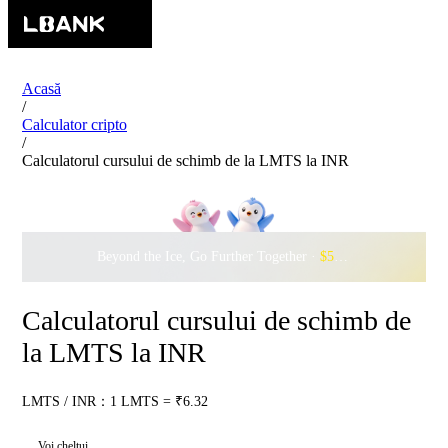
Acasă
/
Calculator cripto
/
Calculatorul cursului de schimb de la LMTS la INR
Beyond the Ice, Go Further Together ·
$500,000
to Waddle w
Calculatorul cursului de schimb de
la LMTS la INR
LMTS / INR：1 LMTS = ₹6.32
Voi cheltui