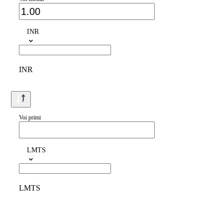
INR
INR
Voi primi
LMTS
LMTS