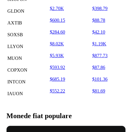
$2.70K
$398.79
GLDON
$600.15
$88.78
AXTIB
$284.60
$42.10
SOXSB
$8.02K
$1.19K
LLYON
$5.93K
$877.73
MUON
$593.92
$87.86
COPXON
$685.19
$101.36
INTCON
$552.22
$81.69
IAUON
Monede fiat populare