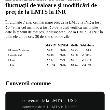
fluctuații de valoare și modificări de
preț de la LMTS la INR
În ultimele 7 zile, cel mai mare preț de la LMTS la INR a fost
₹6.49, iar cel mai mic a fost ₹6.09. Puteți verifica mai multe
date în tabelul de mai jos, inclusiv prețul de la LMTS la INR în
ultimele 24 de ore, 30 de zile și 90 de zile.
MAXIM
MINIM
Medie
Schimbare
Ultimele 24 de ore
₹6.42
₹6.09
₹6.23
+3.14%
1 săptămână
₹6.49
₹6.09
₹6.30
-1.31%
1 lună
₹7.17
₹5.95
₹6.51
-11.77%
3 luni
₹13.94
₹6.07
₹8.44
-54.09%
Conversii comune
conversie de la LMTS la USD
conversie de la 1 LMTS la $0.0665