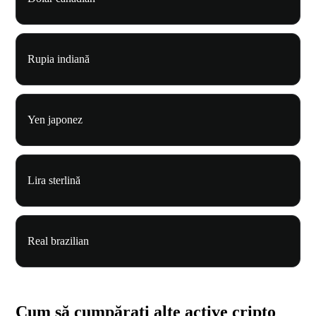
Rupia indiană
Yen japonez
Lira sterlină
Real brazilian
Cum să cumpărați alte active cripto