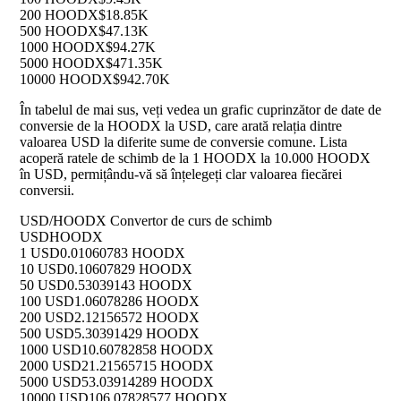
200 HOODX
$18.85K
500 HOODX
$47.13K
1000 HOODX
$94.27K
5000 HOODX
$471.35K
10000 HOODX
$942.70K
În tabelul de mai sus, veți vedea un grafic cuprinzător de date de
conversie de la HOODX la USD, care arată relația dintre
valoarea USD la diferite sume de conversie comune. Lista
acoperă ratele de schimb de la 1 HOODX la 10.000 HOODX
în USD, permițându-vă să înțelegeți clar valoarea fiecărei
conversii.
USD/HOODX Convertor de curs de schimb
USD
HOODX
1 USD
0.01060783 HOODX
10 USD
0.10607829 HOODX
50 USD
0.53039143 HOODX
100 USD
1.06078286 HOODX
200 USD
2.12156572 HOODX
500 USD
5.30391429 HOODX
1000 USD
10.60782858 HOODX
2000 USD
21.21565715 HOODX
5000 USD
53.03914289 HOODX
10000 USD
106.07828577 HOODX