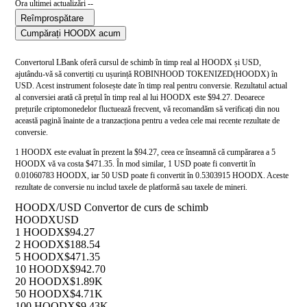
Ora ultimei actualizări --
Reîmprospătare
Cumpărați HOODX acum
Convertorul LBank oferă cursul de schimb în timp real al HOODX și USD,
ajutându-vă să convertiți cu ușurință ROBINHOOD TOKENIZED(HOODX) în
USD. Acest instrument folosește date în timp real pentru conversie. Rezultatul actual
al conversiei arată că prețul în timp real al lui HOODX este $94.27. Deoarece
prețurile criptomonedelor fluctuează frecvent, vă recomandăm să verificați din nou
această pagină înainte de a tranzacționa pentru a vedea cele mai recente rezultate de
conversie.
1 HOODX este evaluat în prezent la $94.27, ceea ce înseamnă că cumpărarea a 5
HOODX vă va costa $471.35. În mod similar, 1 USD poate fi convertit în
0.01060783 HOODX, iar 50 USD poate fi convertit în 0.5303915 HOODX. Aceste
rezultate de conversie nu includ taxele de platformă sau taxele de mineri.
HOODX/USD Convertor de curs de schimb
HOODX
USD
1 HOODX
$94.27
2 HOODX
$188.54
5 HOODX
$471.35
10 HOODX
$942.70
20 HOODX
$1.89K
50 HOODX
$4.71K
100 HOODX
$9.43K