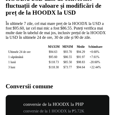
fluctuații de valoare și modificări de
preț de la HOODX la USD
În ultimele 7 zile, cel mai mare preț de la HOODX la USD a
fost $95.60, iar cel mai mic a fost $86.55. Puteți verifica mai
multe date în tabelul de mai jos, inclusiv prețul de la HOODX
la USD în ultimele 24 de ore, 30 de zile și 90 de zile.
MAXIM
MINIM
Medie
Schimbare
Ultimele 24 de ore
$94.63
$93.70
$94.29
+0.60%
1 săptămână
$95.60
$86.55
$91.97
+7.61%
1 lună
$118.73
$85.50
$98.83
-20.60%
3 luni
$118.30
$73.77
$94.64
+22.44%
Conversii comune
conversie de la HOODX la PHP
conversie de la 1 HOODX la ₱5.72K