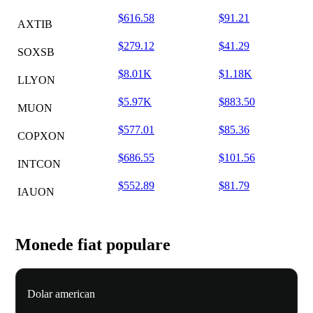
$616.58
$91.21
AXTIB
$279.12
$41.29
SOXSB
$8.01K
$1.18K
LLYON
$5.97K
$883.50
MUON
$577.01
$85.36
COPXON
$686.55
$101.56
INTCON
$552.89
$81.79
IAUON
Monede fiat populare
Dolar american