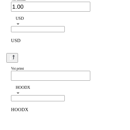
USD
USD
Voi primi
HOODX
HOODX