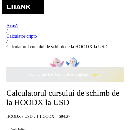
Acasă
/
Calculator cripto
/
Calculatorul cursului de schimb de la HOODX la USD
Beyond the Ice, Go Further Together ·
$500,000
to Waddle w
Calculatorul cursului de schimb de
la HOODX la USD
HOODX / USD：1 HOODX = $94.27
Voi cheltui