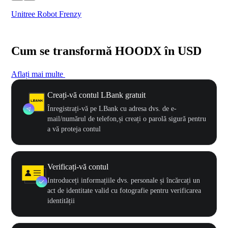
Unitree Robot Frenzy
$50
Cum se transformă HOODX în USD
Aflați mai multe
Creați-vă contul LBank gratuit
Înregistrați-vă pe LBank cu adresa dvs. de e-
mail/numărul de telefon,și creați o parolă sigură pentru
a vă proteja contul
Verificați-vă contul
Introduceți informațiile dvs. personale și încărcați un
act de identitate valid cu fotografie pentru verificarea
identității