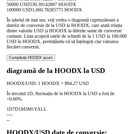
50000 USD
530.39142887 HOODX
100000 USD
1,060.78285775 HOODX
În tabelul de mai sus, veți vedea o diagramă cuprinzătoare a
datelor de conversie de la USD la HOODX, care arată relația
dintre valorile USD și HOODX la diferite sume de conversie
comune. Lista acoperă ratele de schimb de la 1 USD la 100.000
USD în HOODX, permițându-vă să înțelegeți clar valoarea
fiecărei conversii.
Cumpărați HOODX acum
diagramă de la HOODX la USD
HOODX
/
USD
:
1 HOODX = $94.27 USD
În trecutul 1D, fluctuația de la HOODX la USD a fost de
+0.60%
.
1D
7D
1M
3M
1Y
ALL
--
--
--
HOODX/USD date de conversie: