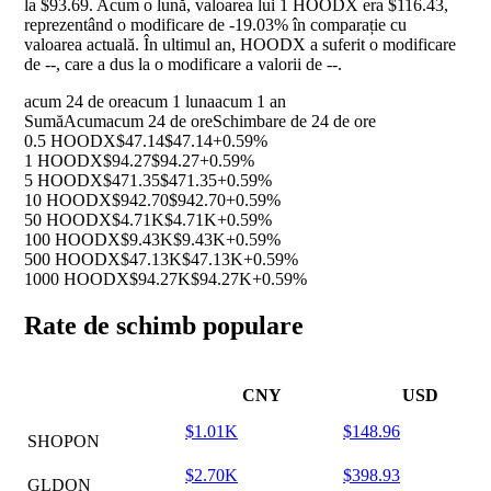
la $93.69. Acum o lună, valoarea lui 1 HOODX era $116.43,
reprezentând o modificare de
-19.03%
în comparație cu
valoarea actuală. În ultimul an, HOODX a suferit o modificare
de
--
, care a dus la o modificare a valorii de
--
.
acum 24 de ore
acum 1 luna
acum 1 an
Sumă
Acum
acum 24 de ore
Schimbare de 24 de ore
0.5 HOODX
$47.14
$47.14
+0.59%
1 HOODX
$94.27
$94.27
+0.59%
5 HOODX
$471.35
$471.35
+0.59%
10 HOODX
$942.70
$942.70
+0.59%
50 HOODX
$4.71K
$4.71K
+0.59%
100 HOODX
$9.43K
$9.43K
+0.59%
500 HOODX
$47.13K
$47.13K
+0.59%
1000 HOODX
$94.27K
$94.27K
+0.59%
Rate de schimb populare
CNY
USD
$1.01K
$148.96
SHOPON
$2.70K
$398.93
GLDON