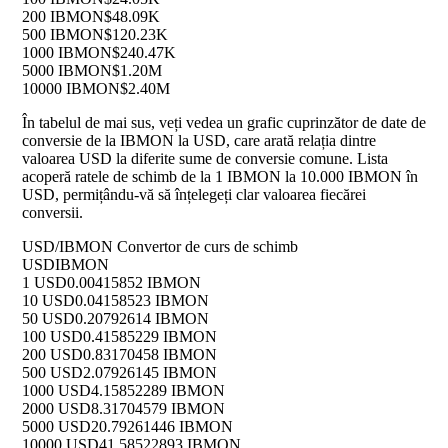
200 IBMON
$48.09K
500 IBMON
$120.23K
1000 IBMON
$240.47K
5000 IBMON
$1.20M
10000 IBMON
$2.40M
În tabelul de mai sus, veți vedea un grafic cuprinzător de date de
conversie de la IBMON la USD, care arată relația dintre
valoarea USD la diferite sume de conversie comune. Lista
acoperă ratele de schimb de la 1 IBMON la 10.000 IBMON în
USD, permițându-vă să înțelegeți clar valoarea fiecărei
conversii.
USD/IBMON Convertor de curs de schimb
USD
IBMON
1 USD
0.00415852 IBMON
10 USD
0.04158523 IBMON
50 USD
0.20792614 IBMON
100 USD
0.41585229 IBMON
200 USD
0.83170458 IBMON
500 USD
2.07926145 IBMON
1000 USD
4.15852289 IBMON
2000 USD
8.31704579 IBMON
5000 USD
20.79261446 IBMON
10000 USD
41.58522893 IBMON