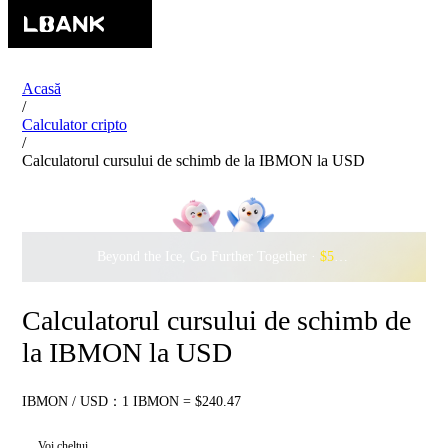
Acasă
/
Calculator cripto
/
Calculatorul cursului de schimb de la IBMON la USD
Beyond the Ice, Go Further Together ·
$500,000
to Waddle w
Calculatorul cursului de schimb de
la IBMON la USD
IBMON / USD：1 IBMON = $240.47
Voi cheltui