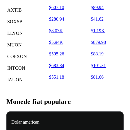
$607.10
$89.94
AXTIB
$280.94
$41.62
SOXSB
$8.03K
$1.19K
LLYON
$5.94K
$879.98
MUON
$595.26
$88.19
COPXON
$683.84
$101.31
INTCON
$551.18
$81.66
IAUON
Monede fiat populare
Dolar american