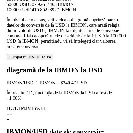
50000 USD
207.92614463 IBMON
100000 USD
415.85228927 IBMON
În tabelul de mai sus, veți vedea o diagramă cuprinzătoare a
datelor de conversie de la USD la IBMON, care arată relația
dintre valorile USD și IBMON la diferite sume de conversie
comune. Lista acoperă ratele de schimb de la 1 USD la 100.000
USD în IBMON, permițându-vă să înțelegeți clar valoarea
fiecărei conversii.
Cumpărați IBMON acum
diagramă de la IBMON la USD
IBMON
/
USD
:
1 IBMON = $240.47 USD
În trecutul 1D, fluctuația de la IBMON la USD a fost de
+1.08%
.
1D
7D
1M
3M
1Y
ALL
--
--
--
IBMON/USD date de conversie: