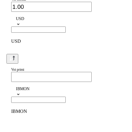
USD
USD
Voi primi
IBMON
IBMON