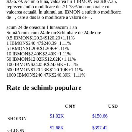
$236.79. Acum o lună, valoarea lui 1 IBMON era $307.35,
reprezentând o modificare de
-21.78%
în comparație cu
valoarea actuală. În ultimul an, IBMON a suferit o modificare
de
--
, care a dus la o modificare a valorii de
--
.
acum 24 de ore
acum 1 luna
acum 1 an
Sumă
Acum
acum 24 de ore
Schimbare de 24 de ore
0.5 IBMON
$120.24
$120.20
+1.11%
1 IBMON
$240.47
$240.39
+1.11%
5 IBMON
$1.20K
$1.20K
+1.11%
10 IBMON
$2.40K
$2.40K
+1.11%
50 IBMON
$12.02K
$12.02K
+1.11%
100 IBMON
$24.05K
$24.04K
+1.11%
500 IBMON
$120.23K
$120.19K
+1.11%
1000 IBMON
$240.47K
$240.39K
+1.11%
Rate de schimb populare
CNY
USD
$1.02K
$150.66
SHOPON
$2.68K
$397.42
GLDON