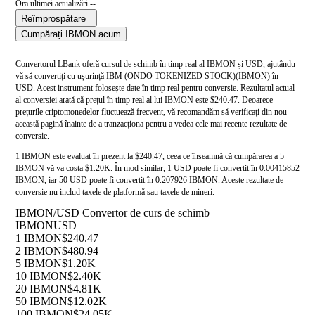
Ora ultimei actualizări --
Reîmprospătare
Cumpărați IBMON acum
Convertorul LBank oferă cursul de schimb în timp real al IBMON și USD, ajutându-
vă să convertiți cu ușurință IBM (ONDO TOKENIZED STOCK)(IBMON) în
USD. Acest instrument folosește date în timp real pentru conversie. Rezultatul actual
al conversiei arată că prețul în timp real al lui IBMON este $240.47. Deoarece
prețurile criptomonedelor fluctuează frecvent, vă recomandăm să verificați din nou
această pagină înainte de a tranzacționa pentru a vedea cele mai recente rezultate de
conversie.
1 IBMON este evaluat în prezent la $240.47, ceea ce înseamnă că cumpărarea a 5
IBMON vă va costa $1.20K. În mod similar, 1 USD poate fi convertit în 0.00415852
IBMON, iar 50 USD poate fi convertit în 0.207926 IBMON. Aceste rezultate de
conversie nu includ taxele de platformă sau taxele de mineri.
IBMON/USD Convertor de curs de schimb
IBMON
USD
1 IBMON
$240.47
2 IBMON
$480.94
5 IBMON
$1.20K
10 IBMON
$2.40K
20 IBMON
$4.81K
50 IBMON
$12.02K
100 IBMON
$24.05K