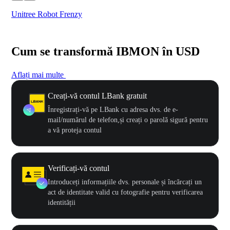
Unitree Robot Frenzy
$50
Cum se transformă IBMON în USD
Aflați mai multe
Creați-vă contul LBank gratuit
Înregistrați-vă pe LBank cu adresa dvs. de e-
mail/numărul de telefon,și creați o parolă sigură pentru
a vă proteja contul
Verificați-vă contul
Introduceți informațiile dvs. personale și încărcați un
act de identitate valid cu fotografie pentru verificarea
identității