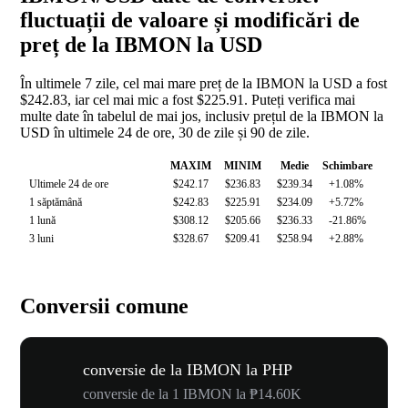
fluctuații de valoare și modificări de
preț de la IBMON la USD
În ultimele 7 zile, cel mai mare preț de la IBMON la USD a fost
$242.83, iar cel mai mic a fost $225.91. Puteți verifica mai
multe date în tabelul de mai jos, inclusiv prețul de la IBMON la
USD în ultimele 24 de ore, 30 de zile și 90 de zile.
MAXIM
MINIM
Medie
Schimbare
Ultimele 24 de ore
$242.17
$236.83
$239.34
+1.08%
1 săptămână
$242.83
$225.91
$234.09
+5.72%
1 lună
$308.12
$205.66
$236.33
-21.86%
3 luni
$328.67
$209.41
$258.94
+2.88%
Conversii comune
conversie de la IBMON la PHP
conversie de la 1 IBMON la ₱14.60K