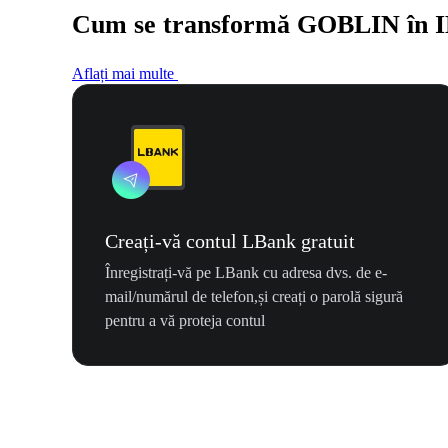
Cum se transformă GOBLIN în 
Aflați mai multe
Creați-vă contul LBank gratuit
Înregistrați-vă pe LBank cu adresa dvs. de e-
mail/numărul de telefon,și creați o parolă sigură
pentru a vă proteja contul