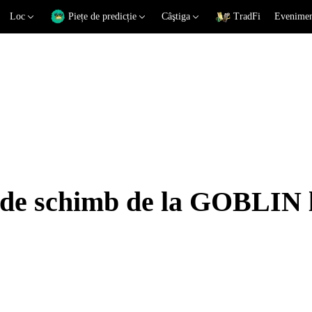
Loc
Piețe de predicție
Câştiga
TradFi
Eveniment
i de schimb de la GOBLIN