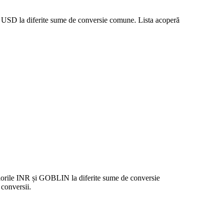
ea USD la diferite sume de conversie comune. Lista acoperă
valorile INR și GOBLIN la diferite sume de conversie
conversii.