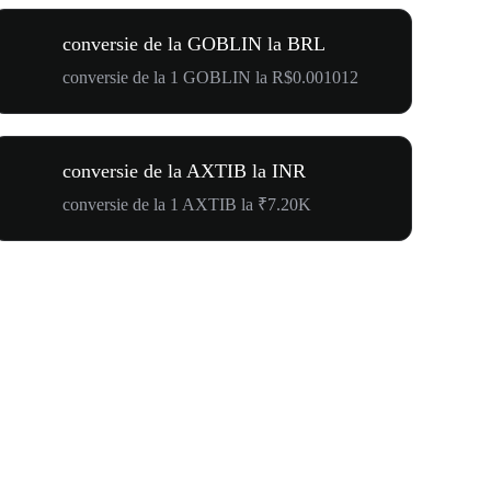
conversie de la GOBLIN la BRL
conversie de la 1 GOBLIN la R$0.001012
conversie de la AXTIB la INR
conversie de la 1 AXTIB la ₹7.20K
WOOF, QUI