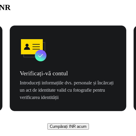
INR
Verificați-vă contul
Introduceți informațiile dvs. personale și încărcați
un act de identitate valid cu fotografie pentru
verificarea identității
Cumpărați INR acum