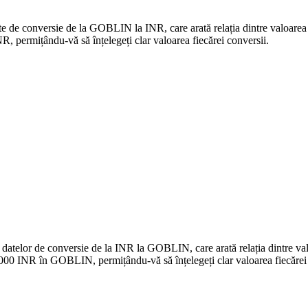
date de conversie de la GOBLIN la INR, care arată relația dintre valoar
permițându-vă să înțelegeți clar valoarea fiecărei conversii.
a datelor de conversie de la INR la GOBLIN, care arată relația dintre 
000 INR în GOBLIN, permițându-vă să înțelegeți clar valoarea fiecărei 