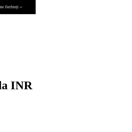
e fierbinți
 la INR