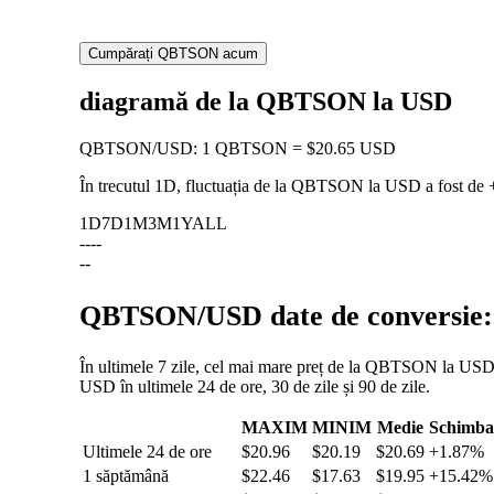
Cumpărați QBTSON acum
diagramă de la QBTSON la USD
QBTSON
/
USD
:
1 QBTSON = $20.65 USD
În trecutul 1D, fluctuația de la QBTSON la USD a fost de
1D
7D
1M
3M
1Y
ALL
--
--
--
QBTSON/USD date de conversie: f
În ultimele 7 zile, cel mai mare preț de la QBTSON la USD a
USD în ultimele 24 de ore, 30 de zile și 90 de zile.
MAXIM
MINIM
Medie
Schimba
Ultimele 24 de ore
$20.96
$20.19
$20.69
+1.87%
1 săptămână
$22.46
$17.63
$19.95
+15.42%