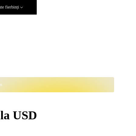
e fierbinți
ns
 la USD