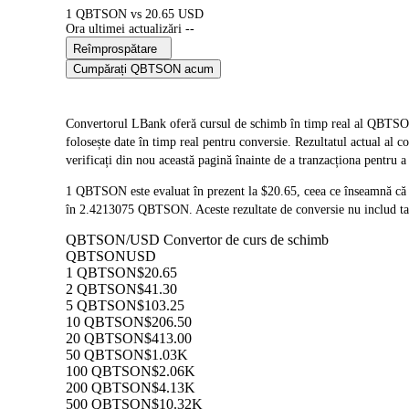
1 QBTSON vs 20.65 USD
Ora ultimei actualizări --
Reîmprospătare
Cumpărați QBTSON acum
Convertorul LBank oferă cursul de schimb în timp real al 
folosește date în timp real pentru conversie. Rezultatul actual al
verificați din nou această pagină înainte de a tranzacționa pentru a
1 QBTSON este evaluat în prezent la $20.65, ceea ce înseamnă c
în 2.4213075 QBTSON. Aceste rezultate de conversie nu includ tax
QBTSON/USD Convertor de curs de schimb
QBTSON
USD
1 QBTSON
$20.65
2 QBTSON
$41.30
5 QBTSON
$103.25
10 QBTSON
$206.50
20 QBTSON
$413.00
50 QBTSON
$1.03K
100 QBTSON
$2.06K
200 QBTSON
$4.13K
500 QBTSON
$10.32K