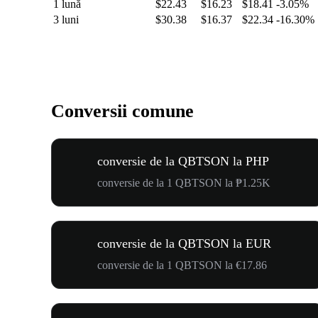
1 lună
$22.43
$16.23
$18.41
-3.05%
3 luni
$30.38
$16.37
$22.34
-16.30%
Conversii comune
conversie de la QBTSON la PHP
conversie de la 1 QBTSON la ₱1.25K
conversie de la QBTSON la EUR
conversie de la 1 QBTSON la €17.86