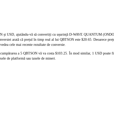
QBTSON și USD, ajutându-vă să convertiți cu ușurință D-WAVE QUANTUM 
 conversiei arată că prețul în timp real al lui QBTSON este $20.65. Deoarece pr
 vedea cele mai recente rezultate de conversie.
ă cumpărarea a 5 QBTSON vă va costa $103.25. În mod similar, 1 USD poate f
ele de platformă sau taxele de mineri.