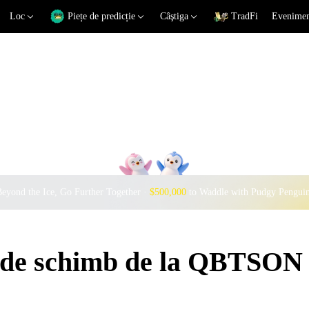
Loc
Piețe de predicție
Câştiga
TradFi
Eveniment
eyond the Ice, Go Further Together ·
$500,000
to Waddle with Pudgy Pengui
i de schimb de la QBTSON