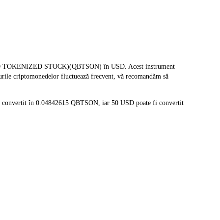
(ONDO TOKENIZED STOCK)(QBTSON) în USD. Acest instrument
ețurile criptomonedelor fluctuează frecvent, vă recomandăm să
i convertit în 0.04842615 QBTSON, iar 50 USD poate fi convertit