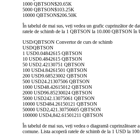
1000 QBTSON
$20.65K
5000 QBTSON
$103.25K
10000 QBTSON
$206.50K
În tabelul de mai sus, veți vedea un grafic cuprinzător de 
ratele de schimb de la 1 QBTSON la 10.000 QBTSON în USD,
USD/QBTSON Convertor de curs de schimb
USD
QBTSON
1 USD
0.04842615 QBTSON
10 USD
0.4842615 QBTSON
50 USD
2.42130751 QBTSON
100 USD
4.84261501 QBTSON
200 USD
9.68523002 QBTSON
500 USD
24.21307506 QBTSON
1000 USD
48.42615012 QBTSON
2000 USD
96.85230024 QBTSON
5000 USD
242.13075061 QBTSON
10000 USD
484.26150121 QBTSON
50000 USD
2,421.30750605 QBTSON
100000 USD
4,842.61501211 QBTSON
În tabelul de mai sus, veți vedea o diagramă cuprinzătoare
comune. Lista acoperă ratele de schimb de la 1 USD la 100