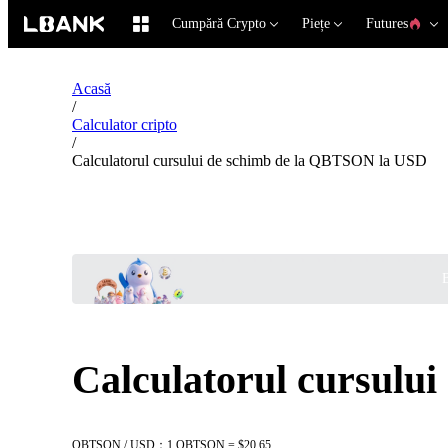
Cumpără Crypto
Piețe
Futures
Acasă
/
Calculator cripto
/
Calculatorul cursului de schimb de la QBTSON la USD
B
Calculatorul cursulu
QBTSON / USD：1 QBTSON = $20.65