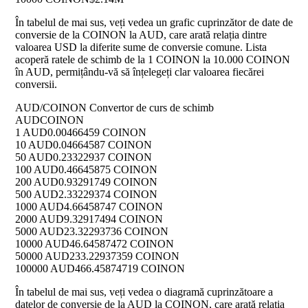
În tabelul de mai sus, veți vedea un grafic cuprinzător de date de
conversie de la COINON la AUD, care arată relația dintre
valoarea USD la diferite sume de conversie comune. Lista
acoperă ratele de schimb de la 1 COINON la 10.000 COINON
în AUD, permițându-vă să înțelegeți clar valoarea fiecărei
conversii.
AUD/COINON Convertor de curs de schimb
AUD
COINON
1 AUD
0.00466459 COINON
10 AUD
0.04664587 COINON
50 AUD
0.23322937 COINON
100 AUD
0.46645875 COINON
200 AUD
0.93291749 COINON
500 AUD
2.33229374 COINON
1000 AUD
4.66458747 COINON
2000 AUD
9.32917494 COINON
5000 AUD
23.32293736 COINON
10000 AUD
46.64587472 COINON
50000 AUD
233.22937359 COINON
100000 AUD
466.45874719 COINON
În tabelul de mai sus, veți vedea o diagramă cuprinzătoare a
datelor de conversie de la AUD la COINON, care arată relația