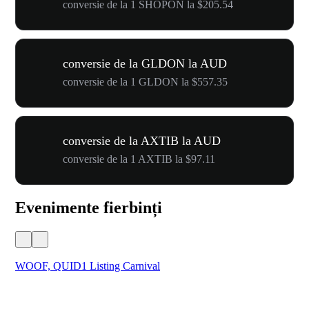
conversie de la 1 SHOPON la $205.54
conversie de la GLDON la AUD
conversie de la 1 GLDON la $557.35
conversie de la AXTIB la AUD
conversie de la 1 AXTIB la $97.11
Evenimente fierbinți
WOOF, QUID1 Listing Carnival
You