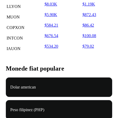
$8.03K
$1.19K
LLYON
$5.90K
$872.43
MUON
$584.21
$86.42
COPXON
$676.54
$100.08
INTCON
$534.20
$79.02
IAUON
Monede fiat populare
Dolar american
Peso filipinez (PHP)