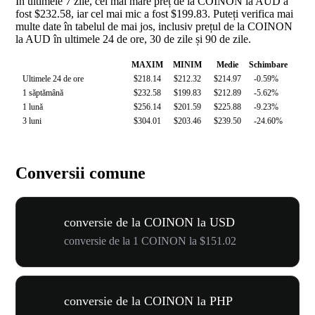
În ultimele 7 zile, cel mai mare preț de la COINON la AUD a
fost $232.58, iar cel mai mic a fost $199.83. Puteți verifica mai
multe date în tabelul de mai jos, inclusiv prețul de la COINON
la AUD în ultimele 24 de ore, 30 de zile și 90 de zile.
MAXIM
MINIM
Medie
Schimbare
Ultimele 24 de ore
$218.14
$212.32
$214.97
-0.59%
1 săptămână
$232.58
$199.83
$212.89
-5.62%
1 lună
$256.14
$201.59
$225.88
-9.23%
3 luni
$304.01
$203.46
$239.50
-24.60%
Conversii comune
conversie de la COINON la USD
conversie de la 1 COINON la $151.02
conversie de la COINON la PHP