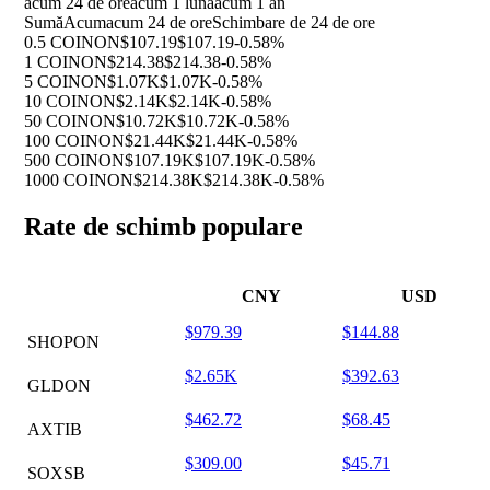
acum 24 de ore
acum 1 luna
acum 1 an
Sumă
Acum
acum 24 de ore
Schimbare de 24 de ore
0.5 COINON
$107.19
$107.19
-0.58%
1 COINON
$214.38
$214.38
-0.58%
5 COINON
$1.07K
$1.07K
-0.58%
10 COINON
$2.14K
$2.14K
-0.58%
50 COINON
$10.72K
$10.72K
-0.58%
100 COINON
$21.44K
$21.44K
-0.58%
500 COINON
$107.19K
$107.19K
-0.58%
1000 COINON
$214.38K
$214.38K
-0.58%
Rate de schimb populare
CNY
USD
$979.39
$144.88
SHOPON
$2.65K
$392.63
GLDON
$462.72
$68.45
AXTIB
$309.00
$45.71
SOXSB