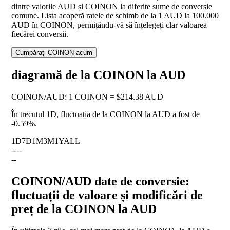
dintre valorile AUD și COINON la diferite sume de conversie
comune. Lista acoperă ratele de schimb de la 1 AUD la 100.000
AUD în COINON, permițându-vă să înțelegeți clar valoarea
fiecărei conversii.
Cumpărați COINON acum
diagramă de la COINON la AUD
COINON
/
AUD
:
1 COINON = $214.38 AUD
În trecutul 1D, fluctuația de la COINON la AUD a fost de
-0.59%
.
1D
7D
1M
3M
1Y
ALL
--
--
--
COINON/AUD date de conversie:
fluctuații de valoare și modificări de
preț de la COINON la AUD