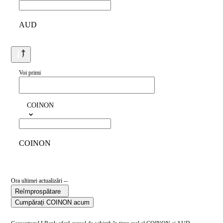
AUD
Voi primi
COINON
COINON
Ora ultimei actualizări --
Reîmprospătare
Cumpărați COINON acum