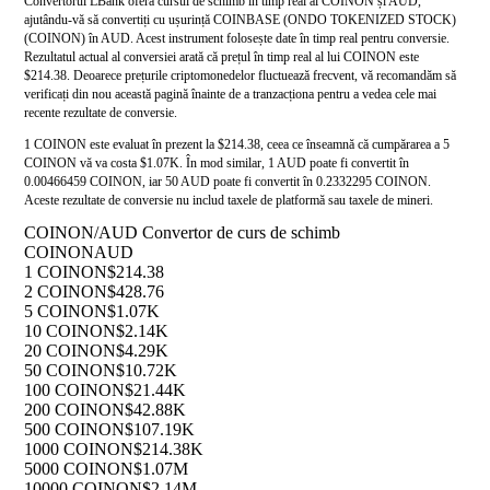
Convertorul LBank oferă cursul de schimb în timp real al COINON și AUD,
ajutându-vă să convertiți cu ușurință COINBASE (ONDO TOKENIZED STOCK)
(COINON) în AUD. Acest instrument folosește date în timp real pentru conversie.
Rezultatul actual al conversiei arată că prețul în timp real al lui COINON este
$214.38. Deoarece prețurile criptomonedelor fluctuează frecvent, vă recomandăm să
verificați din nou această pagină înainte de a tranzacționa pentru a vedea cele mai
recente rezultate de conversie.
1 COINON este evaluat în prezent la $214.38, ceea ce înseamnă că cumpărarea a 5
COINON vă va costa $1.07K. În mod similar, 1 AUD poate fi convertit în
0.00466459 COINON, iar 50 AUD poate fi convertit în 0.2332295 COINON.
Aceste rezultate de conversie nu includ taxele de platformă sau taxele de mineri.
COINON/AUD Convertor de curs de schimb
COINON
AUD
1 COINON
$214.38
2 COINON
$428.76
5 COINON
$1.07K
10 COINON
$2.14K
20 COINON
$4.29K
50 COINON
$10.72K
100 COINON
$21.44K
200 COINON
$42.88K
500 COINON
$107.19K
1000 COINON
$214.38K
5000 COINON
$1.07M
10000 COINON
$2.14M