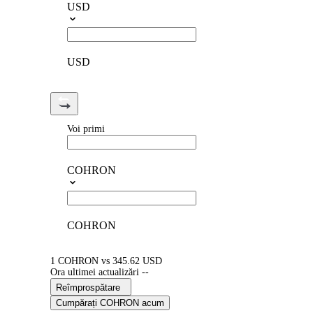
USD
USD
Voi primi
COHRON
COHRON
1 COHRON vs 345.62 USD
Ora ultimei actualizări --
Reîmprospătare
Cumpărați COHRON acum