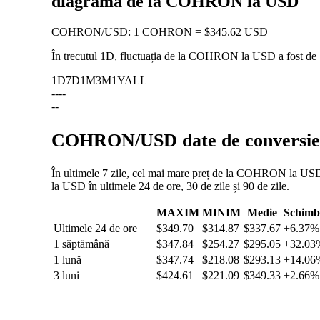
diagramă de la COHRON la USD
COHRON
/
USD
:
1 COHRON = $345.62 USD
În trecutul 1D, fluctuația de la COHRON la USD a fost de
1D
7D
1M
3M
1Y
ALL
--
--
--
COHRON/USD date de conversie: f
În ultimele 7 zile, cel mai mare preț de la COHRON la USD a
la USD în ultimele 24 de ore, 30 de zile și 90 de zile.
MAXIM
MINIM
Medie
Schimb
Ultimele 24 de ore
$349.70
$314.87
$337.67
+6.37%
1 săptămână
$347.84
$254.27
$295.05
+32.03
1 lună
$347.74
$218.08
$293.13
+14.06
3 luni
$424.61
$221.09
$349.33
+2.66%