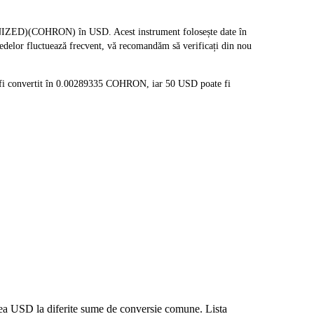
IZED)(COHRON) în USD. Acest instrument folosește date în
nedelor fluctuează frecvent, vă recomandăm să verificați din nou
fi convertit în 0.00289335 COHRON, iar 50 USD poate fi
rea USD la diferite sume de conversie comune. Lista