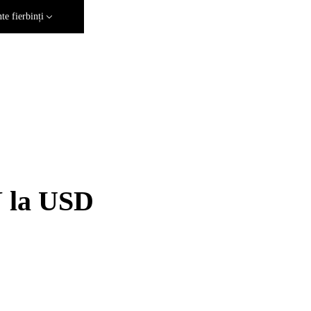
e fierbinți
N la USD