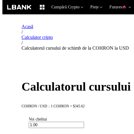
Cumpără Crypto
Piețe
Futures
Acasă
/
Calculator cripto
/
Calculatorul cursului de schimb de la COHRON la USD
Calculatorul cursul
COHRON / USD：1 COHRON = $345.62
Voi cheltui