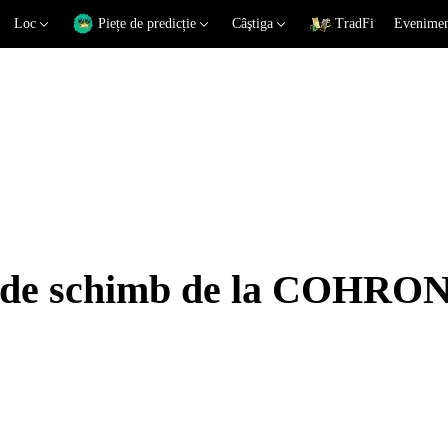
Loc
Piețe de predicție
Câştiga
TradFi
Eveniment
ui de schimb de la COHRO