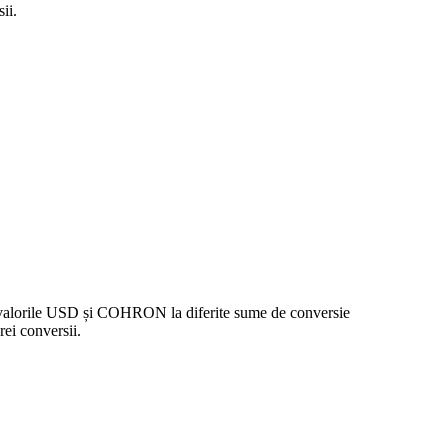
ii.
e valorile USD și COHRON la diferite sume de conversie
ei conversii.