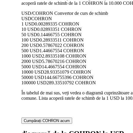
acoperă ratele de schimb de la 1 COHRON la 10.000 COHRON
USD/COHRON Convertor de curs de schimb
USD
COHRON
1 USD
0.00289335 COHRON
10 USD
0.02893351 COHRON
50 USD
0.14466755 COHRON
100 USD
0.28933511 COHRON
200 USD
0.57867022 COHRON
500 USD
1.44667554 COHRON
1000 USD
2.89335108 COHRON
2000 USD
5.78670216 COHRON
5000 USD
14.4667554 COHRON
10000 USD
28.93351079 COHRON
50000 USD
144.66755396 COHRON
100000 USD
289.33510792 COHRON
În tabelul de mai sus, veți vedea o diagramă cuprinzătoar
comune. Lista acoperă ratele de schimb de la 1 USD la 100
Cumpărați COHRON acum