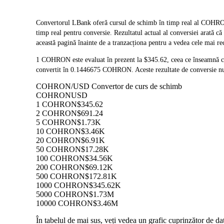
Convertorul LBank oferă cursul de schimb în timp real al CO
timp real pentru conversie. Rezultatul actual al conversiei arată 
această pagină înainte de a tranzacționa pentru a vedea cele mai re
1 COHRON este evaluat în prezent la $345.62, ceea ce înseamnă
convertit în 0.1446675 COHRON. Aceste rezultate de conversie nu 
COHRON/USD Convertor de curs de schimb
COHRON
USD
1 COHRON
$345.62
2 COHRON
$691.24
5 COHRON
$1.73K
10 COHRON
$3.46K
20 COHRON
$6.91K
50 COHRON
$17.28K
100 COHRON
$34.56K
200 COHRON
$69.12K
500 COHRON
$172.81K
1000 COHRON
$345.62K
5000 COHRON
$1.73M
10000 COHRON
$3.46M
În tabelul de mai sus, veți vedea un grafic cuprinzător de