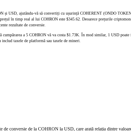
HRON și USD, ajutându-vă să convertiți cu ușurință COHERENT (ONDO TOKEN
că prețul în timp real al lui COHRON este $345.62. Deoarece prețurile criptomo
cente rezultate de conversie.
 că cumpărarea a 5 COHRON vă va costa $1.73K. În mod similar, 1 USD poate 
includ taxele de platformă sau taxele de mineri.
 date de conversie de la COHRON la USD, care arată relația dintre valoa