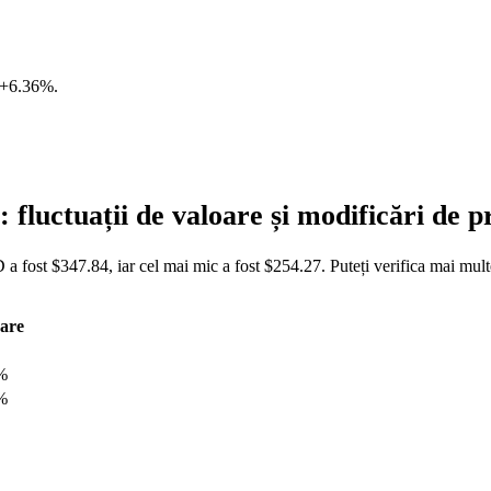
+6.36%
.
luctuații de valoare și modificări de
 fost $347.84, iar cel mai mic a fost $254.27. Puteți verifica mai mul
are
%
%