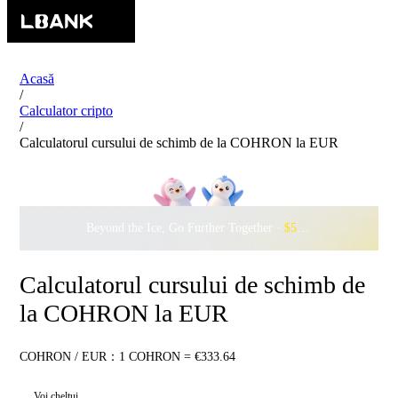
Acasă
/
Calculator cripto
/
Calculatorul cursului de schimb de la COHRON la EUR
Beyond the Ice, Go Further Together ·
$500,000
to Waddle w
Calculatorul cursului de schimb de
la COHRON la EUR
COHRON / EUR：1 COHRON = €333.64
Voi cheltui