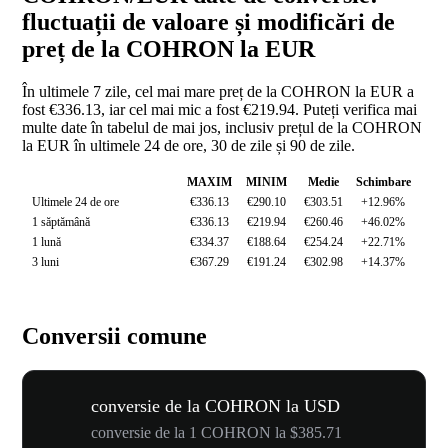
fluctuații de valoare și modificări de
preț de la COHRON la EUR
În ultimele 7 zile, cel mai mare preț de la COHRON la EUR a
fost €336.13, iar cel mai mic a fost €219.94. Puteți verifica mai
multe date în tabelul de mai jos, inclusiv prețul de la COHRON
la EUR în ultimele 24 de ore, 30 de zile și 90 de zile.
MAXIM
MINIM
Medie
Schimbare
Ultimele 24 de ore
€336.13
€290.10
€303.51
+12.96%
1 săptămână
€336.13
€219.94
€260.46
+46.02%
1 lună
€334.37
€188.64
€254.24
+22.71%
3 luni
€367.29
€191.24
€302.98
+14.37%
Conversii comune
conversie de la COHRON la USD
conversie de la 1 COHRON la $385.71