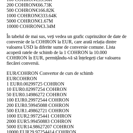
200 COHRON
€66.73K
500 COHRON
€166.82K
1000 COHRON
€333.64K
5000 COHRON
€1.67M
10000 COHRON
€3.34M
În tabelul de mai sus, veți vedea un grafic cuprinzător de date de
conversie de la COHRON la EUR, care arată relația dintre
valoarea USD la diferite sume de conversie comune. Lista
acoperă ratele de schimb de la 1 COHRON la 10.000
COHRON în EUR, permițându-vă să înțelegeți clar valoarea
fiecărei conversii.
EUR/COHRON Convertor de curs de schimb
EUR
COHRON
1 EUR
0.00299725 COHRON
10 EUR
0.02997254 COHRON
50 EUR
0.14986272 COHRON
100 EUR
0.29972544 COHRON
200 EUR
0.59945088 COHRON
500 EUR
1.49862721 COHRON
1000 EUR
2.99725441 COHRON
2000 EUR
5.99450883 COHRON
5000 EUR
14.98627207 COHRON
10000 EUR
29.97254414 COHRON