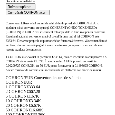
Ora ultimei actualizări --
Reîmprospătare
Cumpărați COHRON acum
Convertorul LBank oferă cursul de schimb în timp real al COHRON și EUR,
ajutându-vă să convertiți cu ușurință COHERENT (ONDO TOKENIZED)
(COHRON) în EUR. Acest instrument folosește date în timp real pentru conversie.
Rezultatul actual al conversiei arată că prețul în timp real al lui COHRON este
€333.64. Deoarece prețurile criptomonedelor fluctuează frecvent, vă recomandăm să
verificați din nou această pagină înainte de a tranzacționa pentru a vedea cele mai
recente rezultate de conversie.
1 COHRON este evaluat în prezent la €333.64, ceea ce înseamnă că cumpărarea a 5
COHRON vă va costa €1.67K. În mod similar, 1 EUR poate fi convertit în
0.00299725 COHRON, iar 50 EUR poate fi convertit în 0.1498625 COHRON.
Aceste rezultate de conversie nu includ taxele de platformă sau taxele de mineri.
COHRON/EUR Convertor de curs de schimb
COHRON
EUR
1 COHRON
€333.64
2 COHRON
€667.28
5 COHRON
€1.67K
10 COHRON
€3.34K
20 COHRON
€6.67K
50 COHRON
€16.68K
100 COHRON
€33.36K