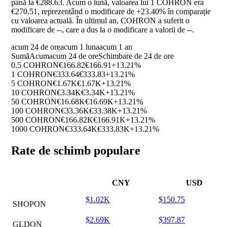
până la €288.63. Acum o lună, valoarea lui 1 COHRON era
€270.51, reprezentând o modificare de
+23.40%
în comparație
cu valoarea actuală. În ultimul an, COHRON a suferit o
modificare de
--
, care a dus la o modificare a valorii de
--
.
acum 24 de ore
acum 1 luna
acum 1 an
Sumă
Acum
acum 24 de ore
Schimbare de 24 de ore
0.5 COHRON
€166.82
€166.91
+13.21%
1 COHRON
€333.64
€333.83
+13.21%
5 COHRON
€1.67K
€1.67K
+13.21%
10 COHRON
€3.34K
€3.34K
+13.21%
50 COHRON
€16.68K
€16.69K
+13.21%
100 COHRON
€33.36K
€33.38K
+13.21%
500 COHRON
€166.82K
€166.91K
+13.21%
1000 COHRON
€333.64K
€333.83K
+13.21%
Rate de schimb populare
CNY
USD
$1.02K
$150.75
SHOPON
$2.69K
$397.87
GLDON