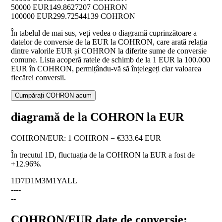
50000 EUR
149.8627207 COHRON
100000 EUR
299.72544139 COHRON
În tabelul de mai sus, veți vedea o diagramă cuprinzătoare a
datelor de conversie de la EUR la COHRON, care arată relația
dintre valorile EUR și COHRON la diferite sume de conversie
comune. Lista acoperă ratele de schimb de la 1 EUR la 100.000
EUR în COHRON, permițându-vă să înțelegeți clar valoarea
fiecărei conversii.
Cumpărați COHRON acum
diagramă de la COHRON la EUR
COHRON
/
EUR
:
1 COHRON = €333.64 EUR
În trecutul 1D, fluctuația de la COHRON la EUR a fost de
+12.96%
.
1D
7D
1M
3M
1Y
ALL
--
--
--
COHRON/EUR date de conversie: