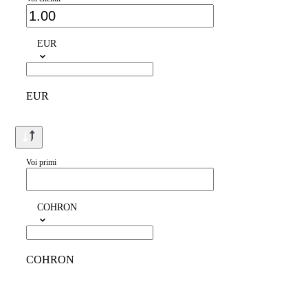
EUR
EUR
Voi primi
COHRON
COHRON