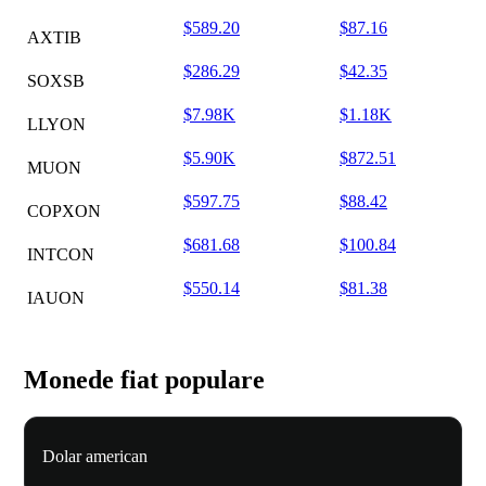
$589.20
$87.16
AXTIB
$286.29
$42.35
SOXSB
$7.98K
$1.18K
LLYON
$5.90K
$872.51
MUON
$597.75
$88.42
COPXON
$681.68
$100.84
INTCON
$550.14
$81.38
IAUON
Monede fiat populare
Dolar american